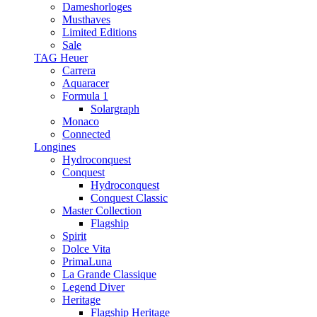
Dameshorloges
Musthaves
Limited Editions
Sale
TAG Heuer
Carrera
Aquaracer
Formula 1
Solargraph
Monaco
Connected
Longines
Hydroconquest
Conquest
Hydroconquest
Conquest Classic
Master Collection
Flagship
Spirit
Dolce Vita
PrimaLuna
La Grande Classique
Legend Diver
Heritage
Flagship Heritage