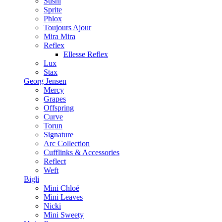
Sushi
Sprite
Phlox
Toujours Ajour
Mira Mira
Reflex
Ellesse Reflex
Lux
Stax
Georg Jensen
Mercy
Grapes
Offspring
Curve
Torun
Signature
Arc Collection
Cufflinks & Accessories
Reflect
Weft
Bigli
Mini Chloé
Mini Leaves
Nicki
Mini Sweety