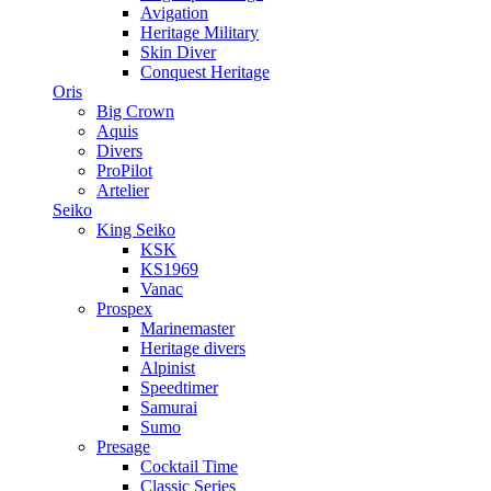
Avigation
Heritage Military
Skin Diver
Conquest Heritage
Oris
Big Crown
Aquis
Divers
ProPilot
Artelier
Seiko
King Seiko
KSK
KS1969
Vanac
Prospex
Marinemaster
Heritage divers
Alpinist
Speedtimer
Samurai
Sumo
Presage
Cocktail Time
Classic Series