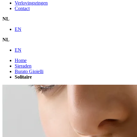
Verlovingsringen
Contact
NL
EN
NL
EN
Home
Sieraden
Burato Gioielli
Solitaire