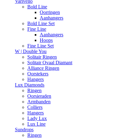
Varivello
Bold Line
Oorringen
Aanhangers
Bold Line Set
Fine Line
Aanhangers
Hoops
Fine Line Set
W | Double You
Solitair Ringen
Solitair Ovaal Diamant
Alliance Ringen
Oorstekers
Hangers
Lux Diamonds
Ringen
Oorsieraden
Armbanden
Colliers
Hangers
Lady Lux
Lux Line
Sundrops
Ringen