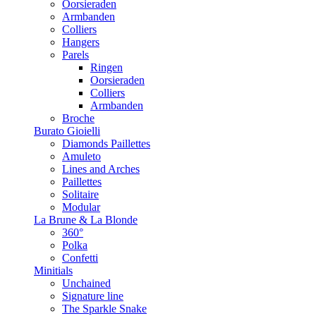
Oorsieraden
Armbanden
Colliers
Hangers
Parels
Ringen
Oorsieraden
Colliers
Armbanden
Broche
Burato Gioielli
Diamonds Paillettes
Amuleto
Lines and Arches
Paillettes
Solitaire
Modular
La Brune & La Blonde
360°
Polka
Confetti
Minitials
Unchained
Signature line
The Sparkle Snake