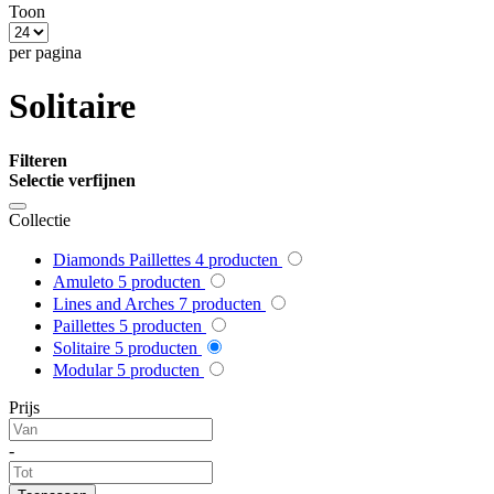
Toon
per pagina
Solitaire
Filteren
Selectie verfijnen
Collectie
Diamonds Paillettes
4
producten
Amuleto
5
producten
Lines and Arches
7
producten
Paillettes
5
producten
Solitaire
5
producten
Modular
5
producten
Prijs
-