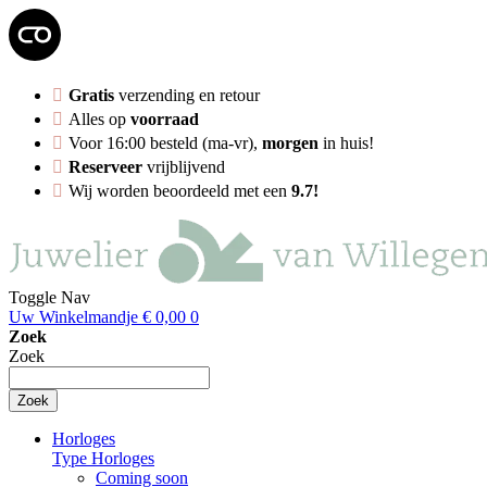
Gratis
verzending en retour
Alles op
voorraad
Voor 16:00 besteld (ma-vr),
morgen
in huis!
Reserveer
vrijblijvend
Wij worden beoordeeld met een
9.7!
Toggle Nav
Uw Winkelmandje
€ 0,00
0
Zoek
Zoek
Zoek
Horloges
Type Horloges
Coming soon