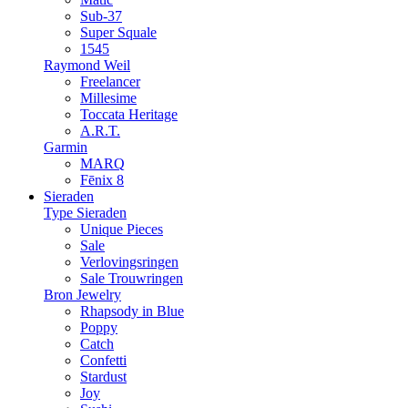
Sub-37
Super Squale
1545
Raymond Weil
Freelancer
Millesime
Toccata Heritage
A.R.T.
Garmin
MARQ
Fēnix 8
Sieraden
Type Sieraden
Unique Pieces
Sale
Verlovingsringen
Sale Trouwringen
Bron Jewelry
Rhapsody in Blue
Poppy
Catch
Confetti
Stardust
Joy