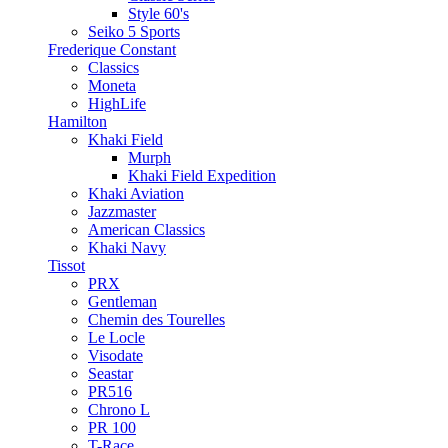
Style 60's
Seiko 5 Sports
Frederique Constant
Classics
Moneta
HighLife
Hamilton
Khaki Field
Murph
Khaki Field Expedition
Khaki Aviation
Jazzmaster
American Classics
Khaki Navy
Tissot
PRX
Gentleman
Chemin des Tourelles
Le Locle
Visodate
Seastar
PR516
Chrono L
PR 100
T-Race