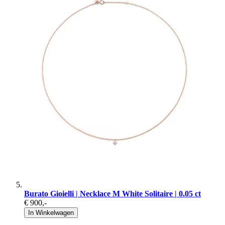
Burato Gioielli | Necklace M White Solitaire | 0.05 ct
€ 900
,-
In Winkelwagen