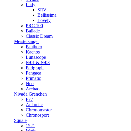
Lady
SRV
Bellissima
Lovely
PRC 100
Ballade
Classic Dream
Meistersinger
Panthero
Kaenos
Lunascope
№01 & №03
Perigraph
Pangaea
Primatic
Neo
Archao
Nivada Grenchen
F77
Antarctic
Chronomaster
Chronosport
Squale
1521
Matic