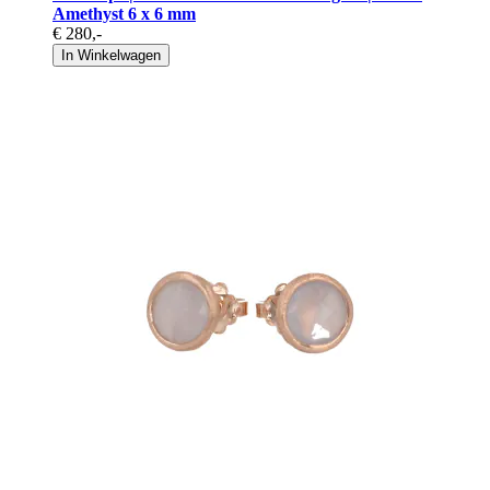
Amethyst 6 x 6 mm
€ 280
,-
In Winkelwagen