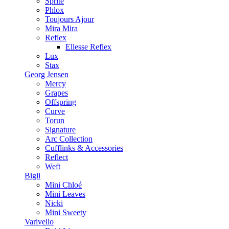
Sprite
Phlox
Toujours Ajour
Mira Mira
Reflex
Ellesse Reflex
Lux
Stax
Georg Jensen
Mercy
Grapes
Offspring
Curve
Torun
Signature
Arc Collection
Cufflinks & Accessories
Reflect
Weft
Bigli
Mini Chloé
Mini Leaves
Nicki
Mini Sweety
Varivello