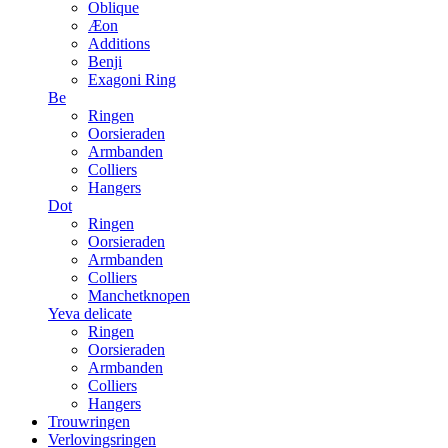
Oblique
Æon
Additions
Benji
Exagoni Ring
Be
Ringen
Oorsieraden
Armbanden
Colliers
Hangers
Dot
Ringen
Oorsieraden
Armbanden
Colliers
Manchetknopen
Yeva delicate
Ringen
Oorsieraden
Armbanden
Colliers
Hangers
Trouwringen
Verlovingsringen