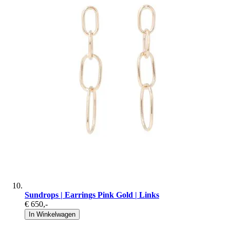
Sundrops | Earrings Pink Gold | Links
€ 650
,-
In Winkelwagen