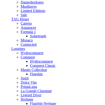
Dameshorloges
Musthaves
Limited Editions
Sale
TAG Heuer
Carrera
Aquaracer
Formula 1
Solargraph
Monaco
Connected
Longines
Hydroconquest
Conquest
Hydroconquest
Conquest Classic
Master Collection
Flagship
Spirit
Dolce Vita
PrimaLuna
La Grande Classique
Legend Diver
Heritage
Flagship Heritage