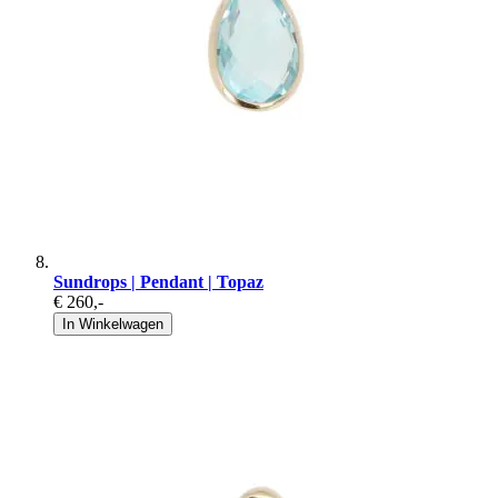
Sundrops | Pendant | Topaz
€ 260
,-
In Winkelwagen