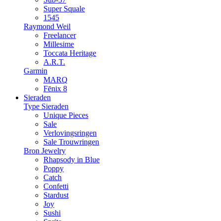
Super Squale
1545
Raymond Weil
Freelancer
Millesime
Toccata Heritage
A.R.T.
Garmin
MARQ
Fēnix 8
Sieraden
Type Sieraden
Unique Pieces
Sale
Verlovingsringen
Sale Trouwringen
Bron Jewelry
Rhapsody in Blue
Poppy
Catch
Confetti
Stardust
Joy
Sushi