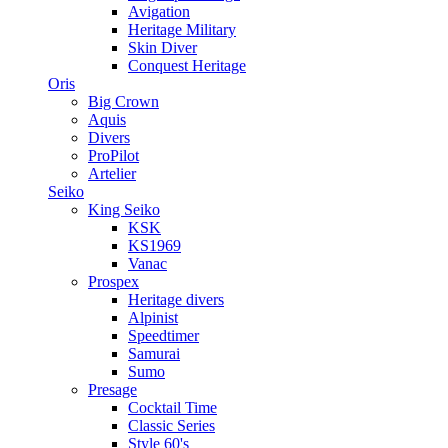
Avigation
Heritage Military
Skin Diver
Conquest Heritage
Oris
Big Crown
Aquis
Divers
ProPilot
Artelier
Seiko
King Seiko
KSK
KS1969
Vanac
Prospex
Heritage divers
Alpinist
Speedtimer
Samurai
Sumo
Presage
Cocktail Time
Classic Series
Style 60's