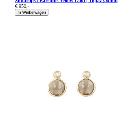
Sundrops | Earstuds Yellow Gold | Topaz Ø4mm
€ 950
,-
In Winkelwagen