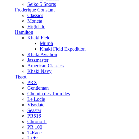
Seiko 5 Sports
Frederique Constant
Classics
Moneta
HighLife
Hamilton
Khaki Field
Murph
Khaki Field Expedition
Khaki Aviation
Jazzmaster
American Classics
Khaki Navy
Tissot
PRX
Gentleman
Chemin des Tourelles
Le Locle
Visodate
Seastar
PR516
Chrono L
PR 100
T-Race
Lady