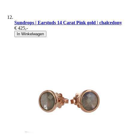
Sundrops | Earstuds 14 Carat Pink gold | chalcedony
€ 425
,-
In Winkelwagen