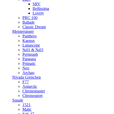
SRV
Bellissima
Lovely
PRC 100
Ballade
Classic Dream
Meistersinger
Panthero
Kaenos
Lunascope
№01 & №03
Perigraph
Pangaea
Primatic
Neo
Archao
Nivada Grenchen
F77
Antarctic
Chronomaster
Chronosport
Squale
1521
Matic
Sub-37