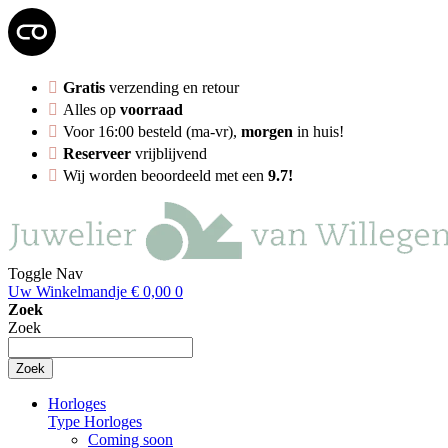
Gratis
verzending en retour
Alles op
voorraad
Voor 16:00 besteld (ma-vr),
morgen
in huis!
Reserveer
vrijblijvend
Wij worden beoordeeld met een
9.7!
Toggle Nav
Uw Winkelmandje
€ 0,00
0
Zoek
Zoek
Zoek
Horloges
Type Horloges
Coming soon