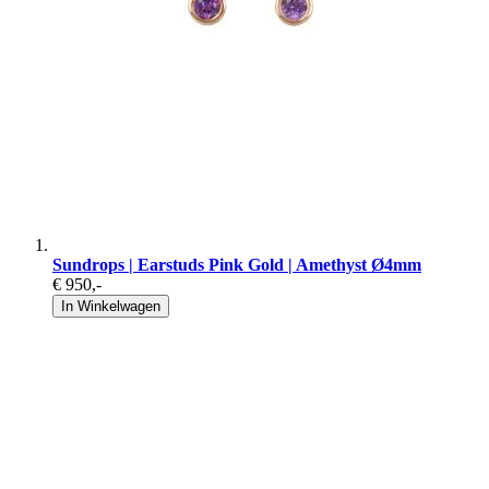
Sundrops | Earstuds Pink Gold | Amethyst Ø4mm
€ 950
,-
In Winkelwagen