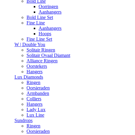
Bold Line
Oorringen
Aanhangers
Bold Line Set
Fine Line
Aanhangers
Hoops
Fine Line Set
W | Double You
Solitair Ringen
Solitair Ovaal Diamant
Alliance Ringen
Oorstekers
Hangers
Lux Diamonds
Ringen
Oorsieraden
Armbanden
Colliers
Hangers
Lady Lux
Lux Line
Sundrops
Ringen
Oorsieraden