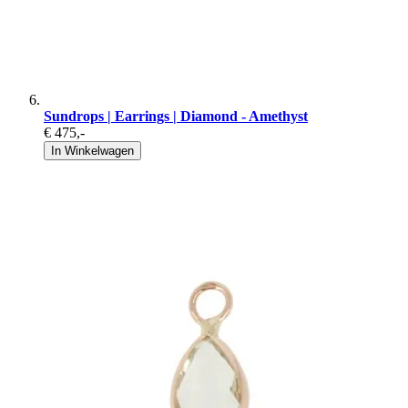
Sundrops | Earrings | Diamond - Amethyst
€ 475
,-
In Winkelwagen