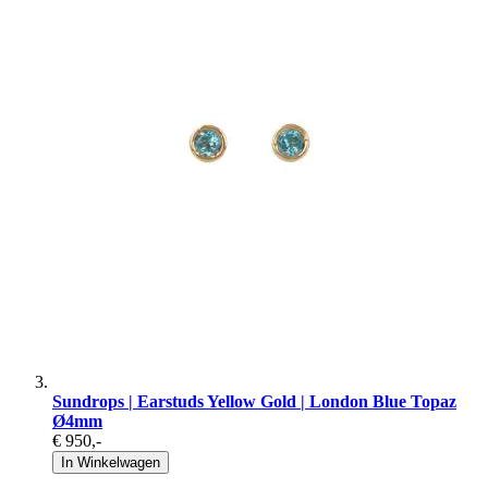
Sundrops | Earstuds Yellow Gold | London Blue Topaz
Ø4mm
€ 950
,-
In Winkelwagen