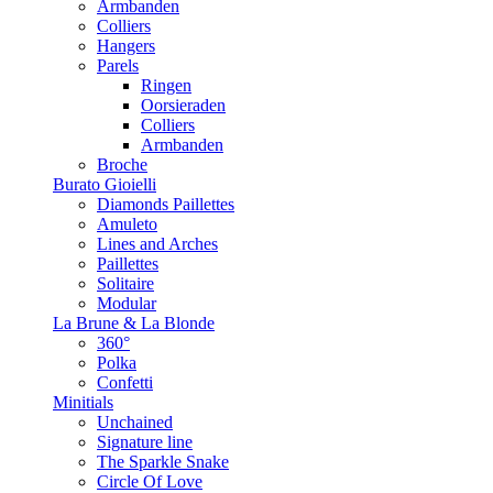
Armbanden
Colliers
Hangers
Parels
Ringen
Oorsieraden
Colliers
Armbanden
Broche
Burato Gioielli
Diamonds Paillettes
Amuleto
Lines and Arches
Paillettes
Solitaire
Modular
La Brune & La Blonde
360°
Polka
Confetti
Minitials
Unchained
Signature line
The Sparkle Snake
Circle Of Love