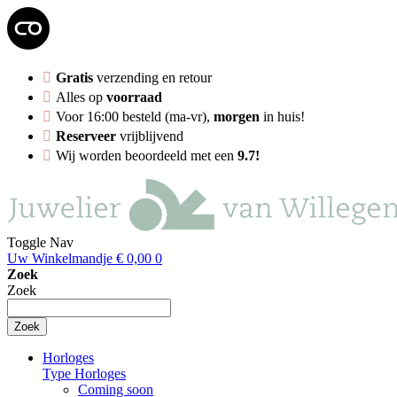
Gratis
verzending en retour
Alles op
voorraad
Voor 16:00 besteld (ma-vr),
morgen
in huis!
Reserveer
vrijblijvend
Wij worden beoordeeld met een
9.7!
Toggle Nav
Uw Winkelmandje
€ 0,00
0
Zoek
Zoek
Zoek
Horloges
Type Horloges
Coming soon