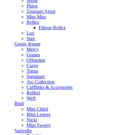
Sprite
Phlox
Toujours Ajour
Mira Mira
Reflex
Ellesse Reflex
Lux
Stax
Georg Jensen
Mercy
Grapes
Offspring
Curve
Torun
Signature
Arc Collection
Cufflinks & Accessories
Reflect
Weft
Bigli
Mini Chloé
Mini Leaves
Nicki
Mini Sweety
Varivello