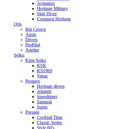
Avigation
Heritage Military
Skin Diver
Conquest Heritage
Oris
Big Crown
Aquis
Divers
ProPilot
Artelier
Seiko
King Seiko
KSK
KS1969
Vanac
Prospex
Heritage divers
Alpinist
Speedtimer
Samurai
Sumo
Presage
Cocktail Time
Classic Series
Style 60's