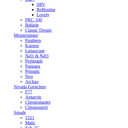
SRV
Bellissima
Lovely
PRC 100
Ballade
Classic Dream
Meistersinger
Panthero
Kaenos
Lunascope
№01 & №03
Perigraph
Pangaea
Primatic
Neo
Archao
Nivada Grenchen
F77
Antarctic
Chronomaster
Chronosport
Squale
1521
Matic
Sub-37