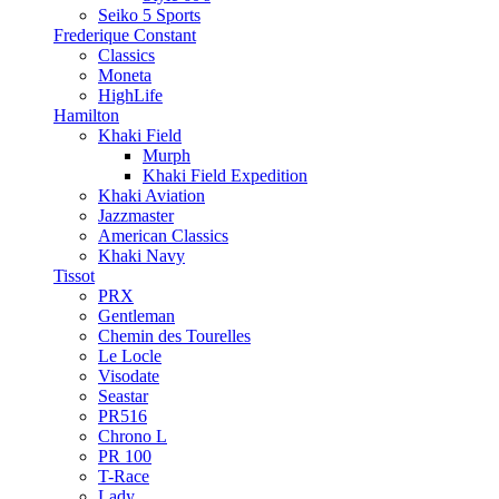
Seiko 5 Sports
Frederique Constant
Classics
Moneta
HighLife
Hamilton
Khaki Field
Murph
Khaki Field Expedition
Khaki Aviation
Jazzmaster
American Classics
Khaki Navy
Tissot
PRX
Gentleman
Chemin des Tourelles
Le Locle
Visodate
Seastar
PR516
Chrono L
PR 100
T-Race
Lady