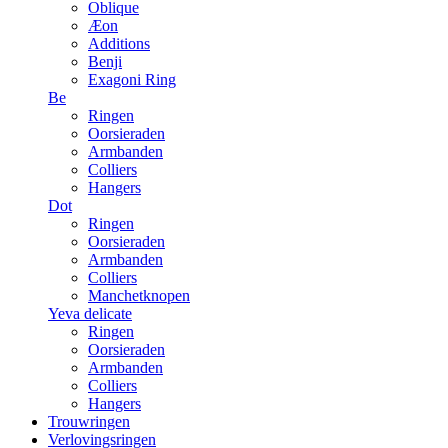
Oblique
Æon
Additions
Benji
Exagoni Ring
Be
Ringen
Oorsieraden
Armbanden
Colliers
Hangers
Dot
Ringen
Oorsieraden
Armbanden
Colliers
Manchetknopen
Yeva delicate
Ringen
Oorsieraden
Armbanden
Colliers
Hangers
Trouwringen
Verlovingsringen