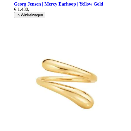
Georg Jensen | Mercy Earhoop | Yellow Gold
€ 1.480
,-
In Winkelwagen