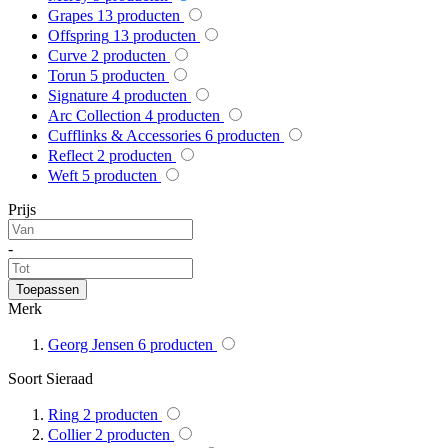
Grapes
13
producten
Offspring
13
producten
Curve
2
producten
Torun
5
producten
Signature
4
producten
Arc Collection
4
producten
Cufflinks & Accessories
6
producten
Reflect
2
producten
Weft
5
producten
Prijs
-
Toepassen
Merk
Georg Jensen
6
producten
Soort Sieraad
Ring
2
producten
Collier
2
producten