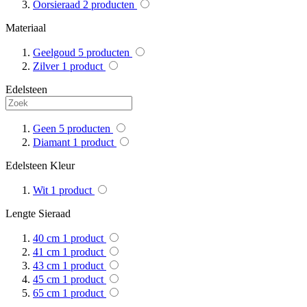
Oorsieraad
2
producten
Materiaal
Geelgoud
5
producten
Zilver
1
product
Edelsteen
Geen
5
producten
Diamant
1
product
Edelsteen Kleur
Wit
1
product
Lengte Sieraad
40 cm
1
product
41 cm
1
product
43 cm
1
product
45 cm
1
product
65 cm
1
product