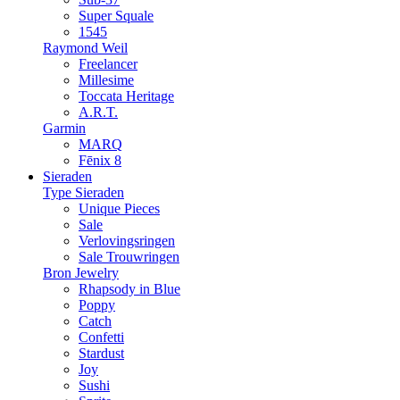
Super Squale
1545
Raymond Weil
Freelancer
Millesime
Toccata Heritage
A.R.T.
Garmin
MARQ
Fēnix 8
Sieraden
Type Sieraden
Unique Pieces
Sale
Verlovingsringen
Sale Trouwringen
Bron Jewelry
Rhapsody in Blue
Poppy
Catch
Confetti
Stardust
Joy
Sushi