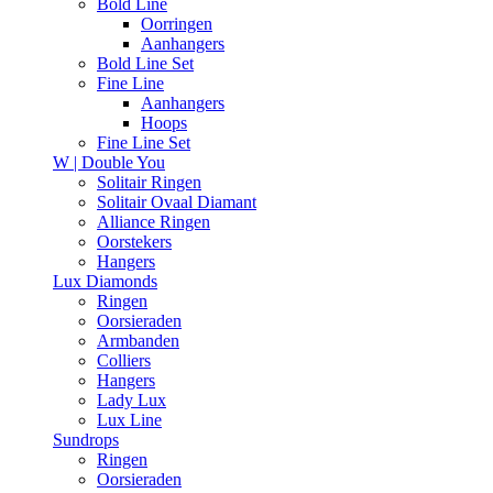
Bold Line
Oorringen
Aanhangers
Bold Line Set
Fine Line
Aanhangers
Hoops
Fine Line Set
W | Double You
Solitair Ringen
Solitair Ovaal Diamant
Alliance Ringen
Oorstekers
Hangers
Lux Diamonds
Ringen
Oorsieraden
Armbanden
Colliers
Hangers
Lady Lux
Lux Line
Sundrops
Ringen
Oorsieraden