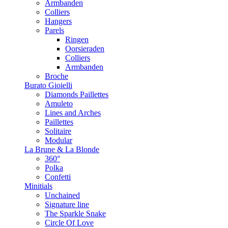
Armbanden
Colliers
Hangers
Parels
Ringen
Oorsieraden
Colliers
Armbanden
Broche
Burato Gioielli
Diamonds Paillettes
Amuleto
Lines and Arches
Paillettes
Solitaire
Modular
La Brune & La Blonde
360°
Polka
Confetti
Minitials
Unchained
Signature line
The Sparkle Snake
Circle Of Love