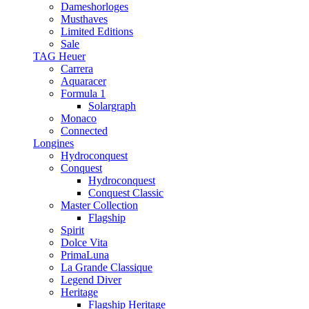
Dameshorloges
Musthaves
Limited Editions
Sale
TAG Heuer
Carrera
Aquaracer
Formula 1
Solargraph
Monaco
Connected
Longines
Hydroconquest
Conquest
Hydroconquest
Conquest Classic
Master Collection
Flagship
Spirit
Dolce Vita
PrimaLuna
La Grande Classique
Legend Diver
Heritage
Flagship Heritage