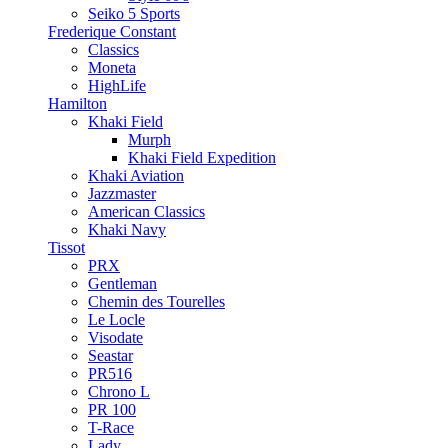
Seiko 5 Sports
Frederique Constant
Classics
Moneta
HighLife
Hamilton
Khaki Field
Murph
Khaki Field Expedition
Khaki Aviation
Jazzmaster
American Classics
Khaki Navy
Tissot
PRX
Gentleman
Chemin des Tourelles
Le Locle
Visodate
Seastar
PR516
Chrono L
PR 100
T-Race
Lady