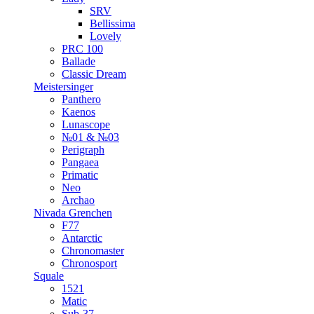
SRV
Bellissima
Lovely
PRC 100
Ballade
Classic Dream
Meistersinger
Panthero
Kaenos
Lunascope
№01 & №03
Perigraph
Pangaea
Primatic
Neo
Archao
Nivada Grenchen
F77
Antarctic
Chronomaster
Chronosport
Squale
1521
Matic
Sub-37