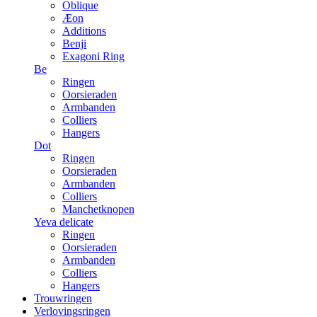
Oblique
Æon
Additions
Benji
Exagoni Ring
Be
Ringen
Oorsieraden
Armbanden
Colliers
Hangers
Dot
Ringen
Oorsieraden
Armbanden
Colliers
Manchetknopen
Yeva delicate
Ringen
Oorsieraden
Armbanden
Colliers
Hangers
Trouwringen
Verlovingsringen