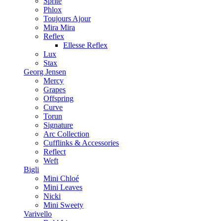
Sprite
Phlox
Toujours Ajour
Mira Mira
Reflex
Ellesse Reflex
Lux
Stax
Georg Jensen
Mercy
Grapes
Offspring
Curve
Torun
Signature
Arc Collection
Cufflinks & Accessories
Reflect
Weft
Bigli
Mini Chloé
Mini Leaves
Nicki
Mini Sweety
Varivello