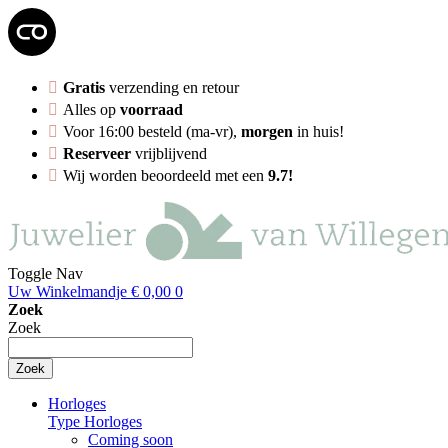
Gratis
verzending en retour
Alles op
voorraad
Voor 16:00 besteld (ma-vr),
morgen
in huis!
Reserveer
vrijblijvend
Wij worden beoordeeld met een
9.7!
Toggle Nav
Uw Winkelmandje
€ 0,00
0
Zoek
Zoek
Zoek
Horloges
Type Horloges
Coming soon