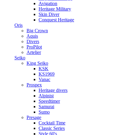
Avigation
Heritage Military
Skin Diver
Conquest Heritage
Oris
Big Crown
Aquis
Divers
ProPilot
Artelier
Seiko
King Seiko
KSK
KS1969
Vanac
Prospex
Heritage divers
Alpinist
Speedtimer
Samurai
Sumo
Presage
Cocktail Time
Classic Series
Style 60's