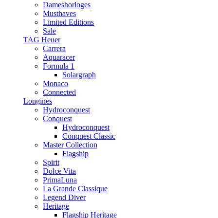
Dameshorloges
Musthaves
Limited Editions
Sale
TAG Heuer
Carrera
Aquaracer
Formula 1
Solargraph
Monaco
Connected
Longines
Hydroconquest
Conquest
Hydroconquest
Conquest Classic
Master Collection
Flagship
Spirit
Dolce Vita
PrimaLuna
La Grande Classique
Legend Diver
Heritage
Flagship Heritage