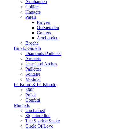
Armbanden
Colliers
Hangers
Parels
Ringen
Oorsieraden
Colliers
Armbanden
Broche
Burato Gioielli
Diamonds Paillettes
Amuleto
Lines and Arches
Paillettes
Solitaire
Modular
La Brune & La Blonde
360°
Polka
Confetti
Minitials
Unchained
Signature line
The Sparkle Snake
Circle Of Love