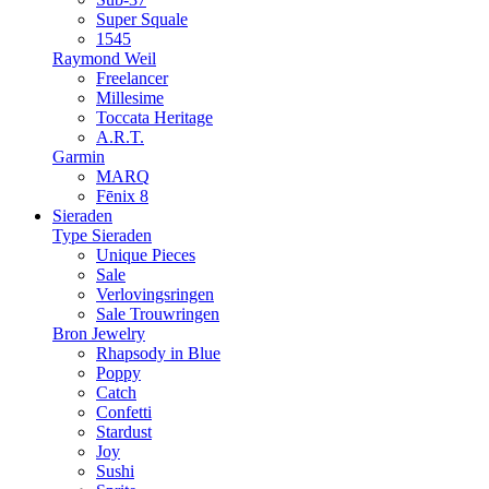
Super Squale
1545
Raymond Weil
Freelancer
Millesime
Toccata Heritage
A.R.T.
Garmin
MARQ
Fēnix 8
Sieraden
Type Sieraden
Unique Pieces
Sale
Verlovingsringen
Sale Trouwringen
Bron Jewelry
Rhapsody in Blue
Poppy
Catch
Confetti
Stardust
Joy
Sushi