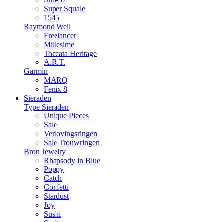
Super Squale
1545
Raymond Weil
Freelancer
Millesime
Toccata Heritage
A.R.T.
Garmin
MARQ
Fēnix 8
Sieraden
Type Sieraden
Unique Pieces
Sale
Verlovingsringen
Sale Trouwringen
Bron Jewelry
Rhapsody in Blue
Poppy
Catch
Confetti
Stardust
Joy
Sushi