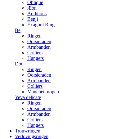
Oblique
Æon
Additions
Benji
Exagoni Ring
Be
Ringen
Oorsieraden
Armbanden
Colliers
Hangers
Dot
Ringen
Oorsieraden
Armbanden
Colliers
Manchetknopen
Yeva delicate
Ringen
Oorsieraden
Armbanden
Colliers
Hangers
Trouwringen
Verlovingsringen