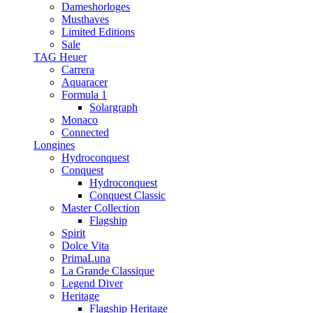
Dameshorloges
Musthaves
Limited Editions
Sale
TAG Heuer
Carrera
Aquaracer
Formula 1
Solargraph
Monaco
Connected
Longines
Hydroconquest
Conquest
Hydroconquest
Conquest Classic
Master Collection
Flagship
Spirit
Dolce Vita
PrimaLuna
La Grande Classique
Legend Diver
Heritage
Flagship Heritage