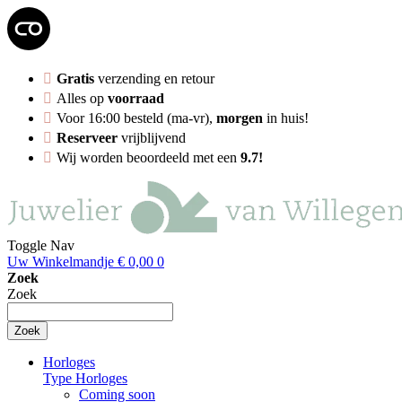
Gratis
verzending en retour
Alles op
voorraad
Voor 16:00 besteld (ma-vr),
morgen
in huis!
Reserveer
vrijblijvend
Wij worden beoordeeld met een
9.7!
Toggle Nav
Uw Winkelmandje
€ 0,00
0
Zoek
Zoek
Zoek
Horloges
Type Horloges
Coming soon