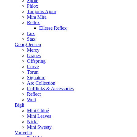
Sprite
Phlox
Toujours Ajour
Mira Mira
Reflex
Ellesse Reflex
Lux
Stax
Georg Jensen
Mercy
Grapes
Offspring
Curve
Torun
Signature
Arc Collection
Cufflinks & Accessories
Reflect
Weft
Bigli
Mini Chloé
Mini Leaves
Nicki
Mini Sweety
Varivello