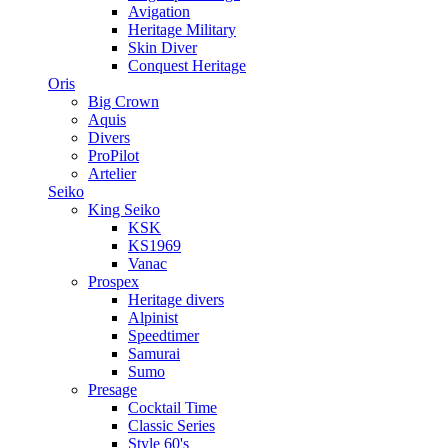
Avigation
Heritage Military
Skin Diver
Conquest Heritage
Oris
Big Crown
Aquis
Divers
ProPilot
Artelier
Seiko
King Seiko
KSK
KS1969
Vanac
Prospex
Heritage divers
Alpinist
Speedtimer
Samurai
Sumo
Presage
Cocktail Time
Classic Series
Style 60's