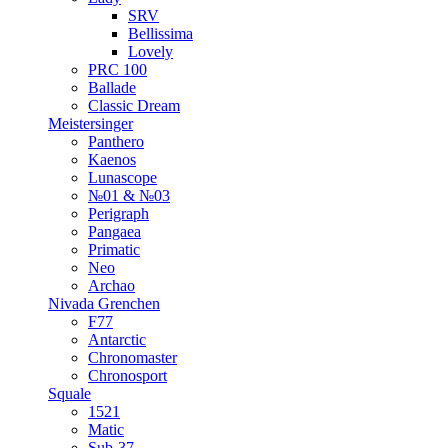
SRV
Bellissima
Lovely
PRC 100
Ballade
Classic Dream
Meistersinger
Panthero
Kaenos
Lunascope
№01 & №03
Perigraph
Pangaea
Primatic
Neo
Archao
Nivada Grenchen
F77
Antarctic
Chronomaster
Chronosport
Squale
1521
Matic
Sub-37