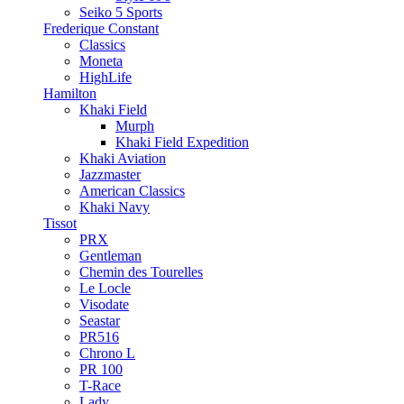
Seiko 5 Sports
Frederique Constant
Classics
Moneta
HighLife
Hamilton
Khaki Field
Murph
Khaki Field Expedition
Khaki Aviation
Jazzmaster
American Classics
Khaki Navy
Tissot
PRX
Gentleman
Chemin des Tourelles
Le Locle
Visodate
Seastar
PR516
Chrono L
PR 100
T-Race
Lady