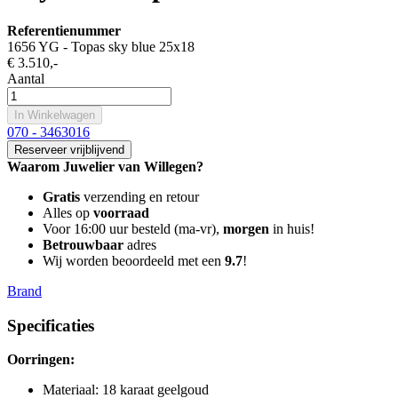
Referentienummer
1656 YG - Topas sky blue 25x18
€ 3.510
,-
Aantal
In Winkelwagen
070 - 3463016
Reserveer vrijblijvend
Waarom Juwelier van Willegen?
Gratis
verzending en retour
Alles op
voorraad
Voor 16:00 uur besteld (ma-vr),
morgen
in huis!
Betrouwbaar
adres
Wij worden beoordeeld met een
9.7
!
Brand
Specificaties
Oorringen:
Materiaal
:
18 karaat geelgoud