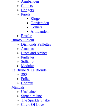
Armbanden
Colliers
Hangers
Parels
Ringen
Oorsieraden
Colliers
Armbanden
Broche
Burato Gioielli
Diamonds Paillettes
Amuleto
Lines and Arches
Paillettes
Solitaire
Modular
La Brune & La Blonde
360°
Polka
Confetti
Minitials
Unchained
Signature line
The Sparkle Snake
Circle Of Love