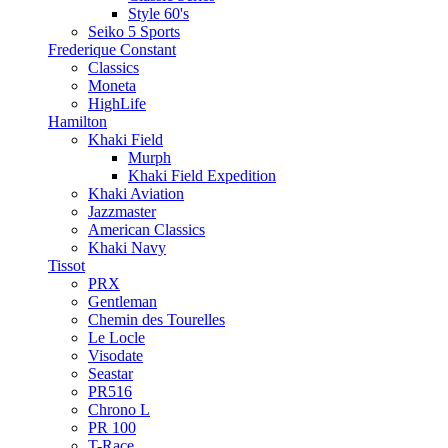
Style 60's
Seiko 5 Sports
Frederique Constant
Classics
Moneta
HighLife
Hamilton
Khaki Field
Murph
Khaki Field Expedition
Khaki Aviation
Jazzmaster
American Classics
Khaki Navy
Tissot
PRX
Gentleman
Chemin des Tourelles
Le Locle
Visodate
Seastar
PR516
Chrono L
PR 100
T-Race