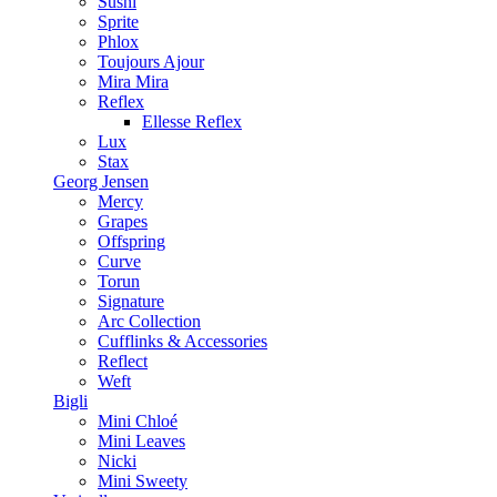
Sushi
Sprite
Phlox
Toujours Ajour
Mira Mira
Reflex
Ellesse Reflex
Lux
Stax
Georg Jensen
Mercy
Grapes
Offspring
Curve
Torun
Signature
Arc Collection
Cufflinks & Accessories
Reflect
Weft
Bigli
Mini Chloé
Mini Leaves
Nicki
Mini Sweety