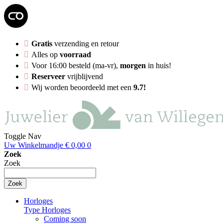
Gratis
verzending en retour
Alles op
voorraad
Voor 16:00 besteld (ma-vr),
morgen
in huis!
Reserveer
vrijblijvend
Wij worden beoordeeld met een
9.7!
Toggle Nav
Uw Winkelmandje
€ 0,00
0
Zoek
Zoek
Zoek
Horloges
Type Horloges
Coming soon