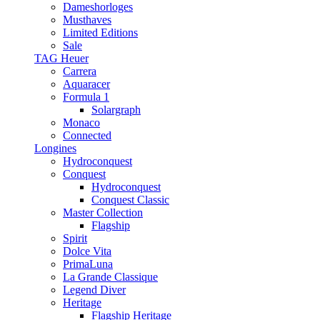
Dameshorloges
Musthaves
Limited Editions
Sale
TAG Heuer
Carrera
Aquaracer
Formula 1
Solargraph
Monaco
Connected
Longines
Hydroconquest
Conquest
Hydroconquest
Conquest Classic
Master Collection
Flagship
Spirit
Dolce Vita
PrimaLuna
La Grande Classique
Legend Diver
Heritage
Flagship Heritage