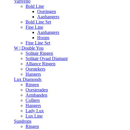
Varivello
Bold Line
Oorringen
Aanhangers
Bold Line Set
Fine Line
Aanhangers
Hoops
Fine Line Set
W | Double You
Solitair Ringen
Solitair Ovaal Diamant
Alliance Ringen
Oorstekers
Hangers
Lux Diamonds
Ringen
Oorsieraden
Armbanden
Colliers
Hangers
Lady Lux
Lux Line
Sundrops
Ringen