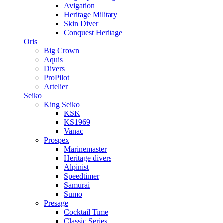
Avigation
Heritage Military
Skin Diver
Conquest Heritage
Oris
Big Crown
Aquis
Divers
ProPilot
Artelier
Seiko
King Seiko
KSK
KS1969
Vanac
Prospex
Marinemaster
Heritage divers
Alpinist
Speedtimer
Samurai
Sumo
Presage
Cocktail Time
Classic Series