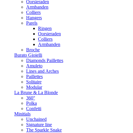
Oorsieraden
Armbanden
Colliers
Hangers
Parels
Ringen
Oorsieraden
Colliers
Armbanden
Broche
Burato Gioielli
Diamonds Paillettes
Amuleto
Lines and Arches
Paillettes
Solitaire
Modular
La Brune & La Blonde
360°
Polka
Confetti
Minitials
Unchained
Signature line
The Sparkle Snake