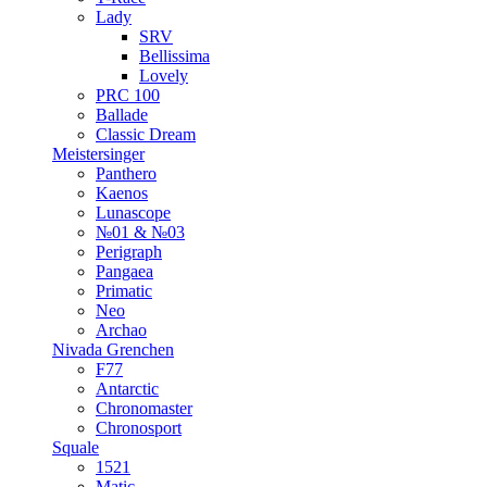
Lady
SRV
Bellissima
Lovely
PRC 100
Ballade
Classic Dream
Meistersinger
Panthero
Kaenos
Lunascope
№01 & №03
Perigraph
Pangaea
Primatic
Neo
Archao
Nivada Grenchen
F77
Antarctic
Chronomaster
Chronosport
Squale
1521
Matic