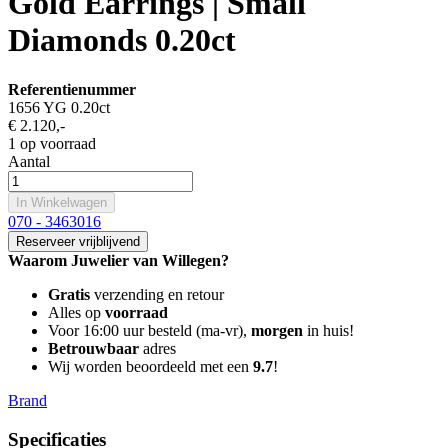
Gold Earrings | Small
Diamonds 0.20ct
Referentienummer
1656 YG 0.20ct
€ 2.120
,-
1 op voorraad
Aantal
In Winkelwagen
070 - 3463016
Reserveer vrijblijvend
Waarom Juwelier van Willegen?
Gratis
verzending en retour
Alles op
voorraad
Voor 16:00 uur besteld (ma-vr),
morgen
in huis!
Betrouwbaar
adres
Wij worden beoordeeld met een
9.7
!
Brand
Specificaties