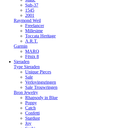
Sub-37
1545
2001
Raymond Weil
Freelancer
Millesime
Toccata Heritage
A.R.T.
Garmin
MARQ
Fēnix 8
Sieraden
Type Sieraden
Unique Pieces
Sale
Verlovingsringen
Sale Trouwringen
Bron Jewelry
Rhapsody in Blue
Poppy
Catch
Confetti
Stardust
Joy