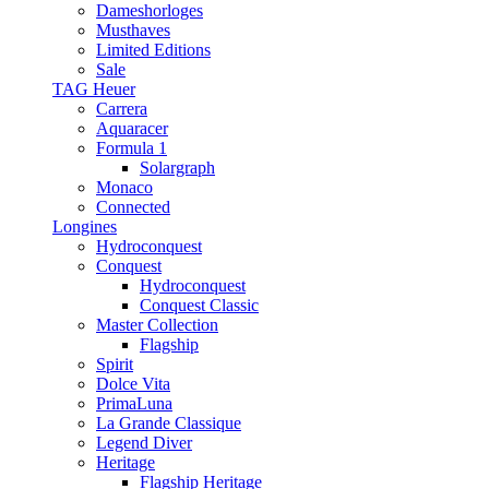
Dameshorloges
Musthaves
Limited Editions
Sale
TAG Heuer
Carrera
Aquaracer
Formula 1
Solargraph
Monaco
Connected
Longines
Hydroconquest
Conquest
Hydroconquest
Conquest Classic
Master Collection
Flagship
Spirit
Dolce Vita
PrimaLuna
La Grande Classique
Legend Diver
Heritage
Flagship Heritage