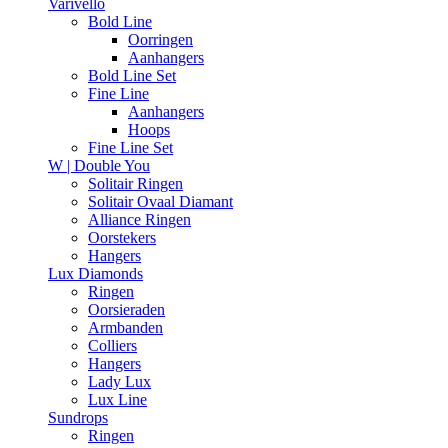
Varivello
Bold Line
Oorringen
Aanhangers
Bold Line Set
Fine Line
Aanhangers
Hoops
Fine Line Set
W | Double You
Solitair Ringen
Solitair Ovaal Diamant
Alliance Ringen
Oorstekers
Hangers
Lux Diamonds
Ringen
Oorsieraden
Armbanden
Colliers
Hangers
Lady Lux
Lux Line
Sundrops
Ringen