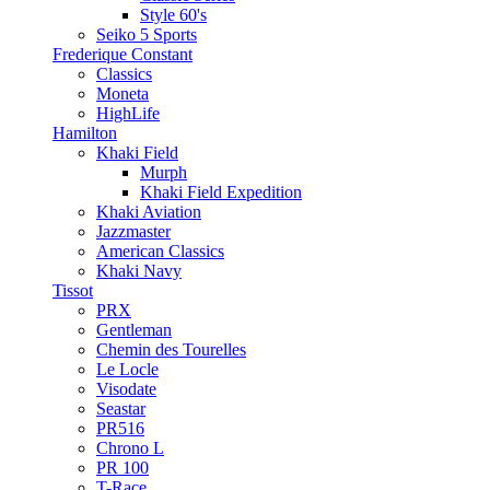
Style 60's
Seiko 5 Sports
Frederique Constant
Classics
Moneta
HighLife
Hamilton
Khaki Field
Murph
Khaki Field Expedition
Khaki Aviation
Jazzmaster
American Classics
Khaki Navy
Tissot
PRX
Gentleman
Chemin des Tourelles
Le Locle
Visodate
Seastar
PR516
Chrono L
PR 100
T-Race