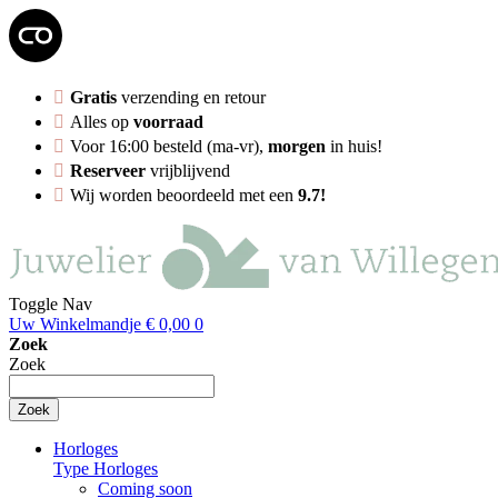
Gratis
verzending en retour
Alles op
voorraad
Voor 16:00 besteld (ma-vr),
morgen
in huis!
Reserveer
vrijblijvend
Wij worden beoordeeld met een
9.7!
Toggle Nav
Uw Winkelmandje
€ 0,00
0
Zoek
Zoek
Zoek
Horloges
Type Horloges
Coming soon