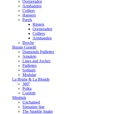
Oorsieraden
Armbanden
Colliers
Hangers
Parels
Ringen
Oorsieraden
Colliers
Armbanden
Broche
Burato Gioielli
Diamonds Paillettes
Amuleto
Lines and Arches
Paillettes
Solitaire
Modular
La Brune & La Blonde
360°
Polka
Confetti
Minitials
Unchained
Signature line
The Sparkle Snake