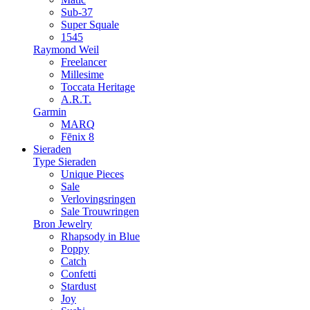
Sub-37
Super Squale
1545
Raymond Weil
Freelancer
Millesime
Toccata Heritage
A.R.T.
Garmin
MARQ
Fēnix 8
Sieraden
Type Sieraden
Unique Pieces
Sale
Verlovingsringen
Sale Trouwringen
Bron Jewelry
Rhapsody in Blue
Poppy
Catch
Confetti
Stardust
Joy