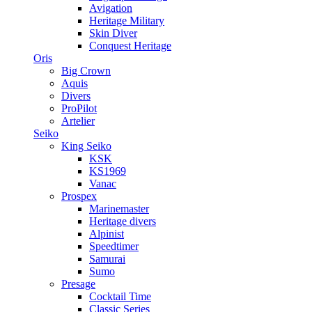
Avigation
Heritage Military
Skin Diver
Conquest Heritage
Oris
Big Crown
Aquis
Divers
ProPilot
Artelier
Seiko
King Seiko
KSK
KS1969
Vanac
Prospex
Marinemaster
Heritage divers
Alpinist
Speedtimer
Samurai
Sumo
Presage
Cocktail Time
Classic Series