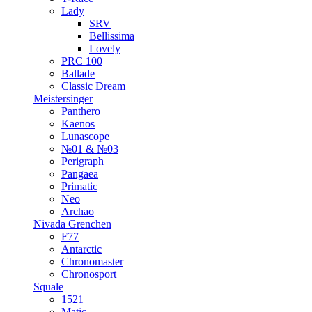
Lady
SRV
Bellissima
Lovely
PRC 100
Ballade
Classic Dream
Meistersinger
Panthero
Kaenos
Lunascope
№01 & №03
Perigraph
Pangaea
Primatic
Neo
Archao
Nivada Grenchen
F77
Antarctic
Chronomaster
Chronosport
Squale
1521
Matic