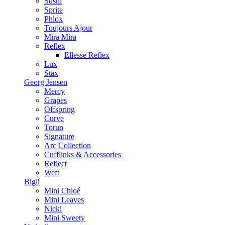
Sushi
Sprite
Phlox
Toujours Ajour
Mira Mira
Reflex
Ellesse Reflex
Lux
Stax
Georg Jensen
Mercy
Grapes
Offspring
Curve
Torun
Signature
Arc Collection
Cufflinks & Accessories
Reflect
Weft
Bigli
Mini Chloé
Mini Leaves
Nicki
Mini Sweety