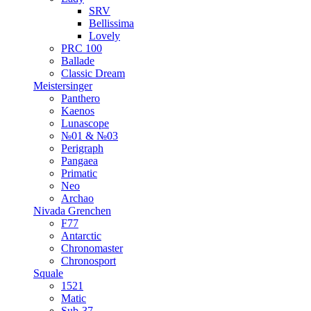
SRV
Bellissima
Lovely
PRC 100
Ballade
Classic Dream
Meistersinger
Panthero
Kaenos
Lunascope
№01 & №03
Perigraph
Pangaea
Primatic
Neo
Archao
Nivada Grenchen
F77
Antarctic
Chronomaster
Chronosport
Squale
1521
Matic
Sub-37