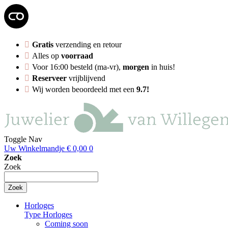
Gratis
verzending en retour
Alles op
voorraad
Voor 16:00 besteld (ma-vr),
morgen
in huis!
Reserveer
vrijblijvend
Wij worden beoordeeld met een
9.7!
Toggle Nav
Uw Winkelmandje
€ 0,00
0
Zoek
Zoek
Zoek
Horloges
Type Horloges
Coming soon