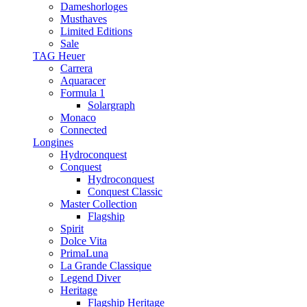
Dameshorloges
Musthaves
Limited Editions
Sale
TAG Heuer
Carrera
Aquaracer
Formula 1
Solargraph
Monaco
Connected
Longines
Hydroconquest
Conquest
Hydroconquest
Conquest Classic
Master Collection
Flagship
Spirit
Dolce Vita
PrimaLuna
La Grande Classique
Legend Diver
Heritage
Flagship Heritage