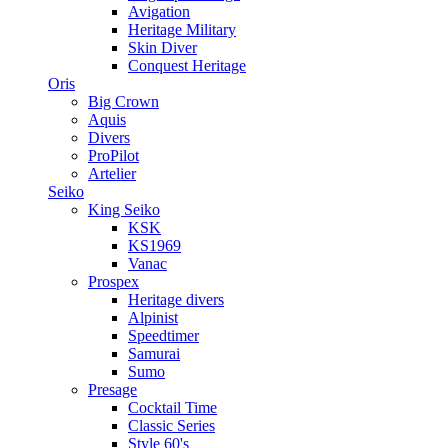
Avigation
Heritage Military
Skin Diver
Conquest Heritage
Oris
Big Crown
Aquis
Divers
ProPilot
Artelier
Seiko
King Seiko
KSK
KS1969
Vanac
Prospex
Heritage divers
Alpinist
Speedtimer
Samurai
Sumo
Presage
Cocktail Time
Classic Series
Style 60's