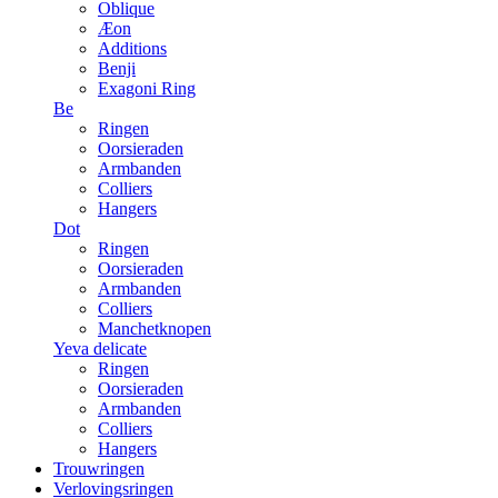
Oblique
Æon
Additions
Benji
Exagoni Ring
Be
Ringen
Oorsieraden
Armbanden
Colliers
Hangers
Dot
Ringen
Oorsieraden
Armbanden
Colliers
Manchetknopen
Yeva delicate
Ringen
Oorsieraden
Armbanden
Colliers
Hangers
Trouwringen
Verlovingsringen