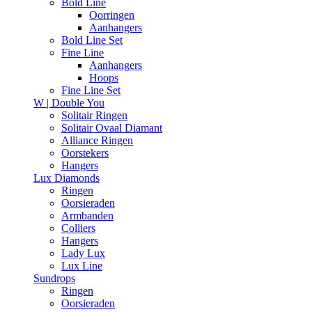
Bold Line
Oorringen
Aanhangers
Bold Line Set
Fine Line
Aanhangers
Hoops
Fine Line Set
W | Double You
Solitair Ringen
Solitair Ovaal Diamant
Alliance Ringen
Oorstekers
Hangers
Lux Diamonds
Ringen
Oorsieraden
Armbanden
Colliers
Hangers
Lady Lux
Lux Line
Sundrops
Ringen
Oorsieraden