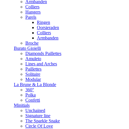
Armbanden
Colliers
Hangers
Parels
Ringen
Oorsieraden
Colliers
Armbanden
Broche
Burato Gioielli
Diamonds Paillettes
Amuleto
Lines and Arches
Paillettes
Solitaire
Modular
La Brune & La Blonde
360°
Polka
Confetti
Minitials
Unchained
Signature line
The Sparkle Snake
Circle Of Love