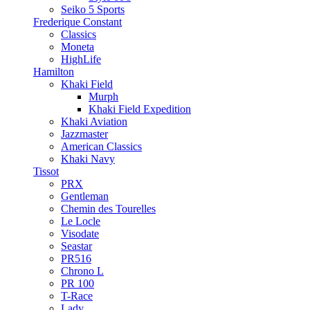
Seiko 5 Sports
Frederique Constant
Classics
Moneta
HighLife
Hamilton
Khaki Field
Murph
Khaki Field Expedition
Khaki Aviation
Jazzmaster
American Classics
Khaki Navy
Tissot
PRX
Gentleman
Chemin des Tourelles
Le Locle
Visodate
Seastar
PR516
Chrono L
PR 100
T-Race
Lady