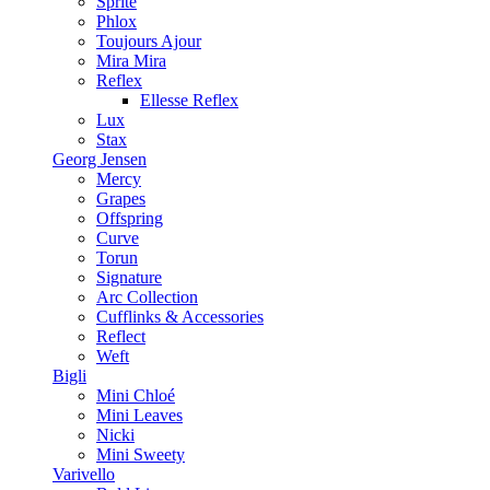
Sprite
Phlox
Toujours Ajour
Mira Mira
Reflex
Ellesse Reflex
Lux
Stax
Georg Jensen
Mercy
Grapes
Offspring
Curve
Torun
Signature
Arc Collection
Cufflinks & Accessories
Reflect
Weft
Bigli
Mini Chloé
Mini Leaves
Nicki
Mini Sweety
Varivello