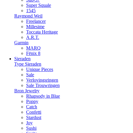
Super Squale
1545
Raymond Weil
Freelancer
Millesime
Toccata Heritage
A.R.T.
Garmin
MARQ
Fēnix 8
Sieraden
Type Sieraden
Unique Pieces
Sale
Verlovingsringen
Sale Trouwringen
Bron Jewelry
Rhapsody in Blue
Poppy
Catch
Confetti
Stardust
Joy
Sushi