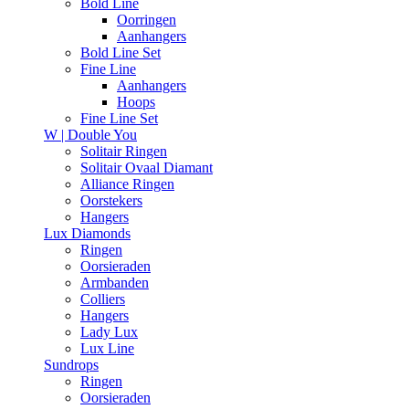
Bold Line
Oorringen
Aanhangers
Bold Line Set
Fine Line
Aanhangers
Hoops
Fine Line Set
W | Double You
Solitair Ringen
Solitair Ovaal Diamant
Alliance Ringen
Oorstekers
Hangers
Lux Diamonds
Ringen
Oorsieraden
Armbanden
Colliers
Hangers
Lady Lux
Lux Line
Sundrops
Ringen
Oorsieraden