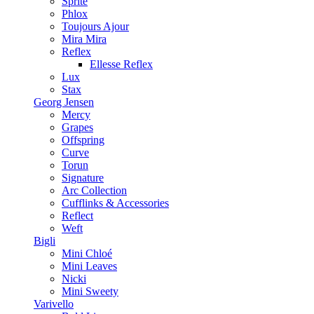
Sprite
Phlox
Toujours Ajour
Mira Mira
Reflex
Ellesse Reflex
Lux
Stax
Georg Jensen
Mercy
Grapes
Offspring
Curve
Torun
Signature
Arc Collection
Cufflinks & Accessories
Reflect
Weft
Bigli
Mini Chloé
Mini Leaves
Nicki
Mini Sweety
Varivello