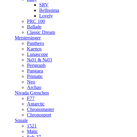
SRV
Bellissima
Lovely
PRC 100
Ballade
Classic Dream
Meistersinger
Panthero
Kaenos
Lunascope
№01 & №03
Perigraph
Pangaea
Primatic
Neo
Archao
Nivada Grenchen
F77
Antarctic
Chronomaster
Chronosport
Squale
1521
Matic
Sub-37