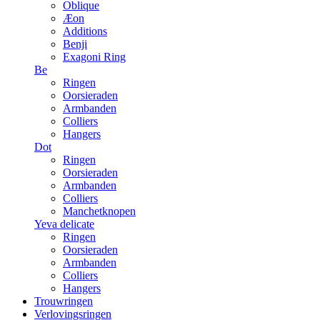
Oblique
Æon
Additions
Benji
Exagoni Ring
Be
Ringen
Oorsieraden
Armbanden
Colliers
Hangers
Dot
Ringen
Oorsieraden
Armbanden
Colliers
Manchetknopen
Yeva delicate
Ringen
Oorsieraden
Armbanden
Colliers
Hangers
Trouwringen
Verlovingsringen