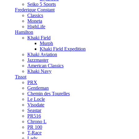
Seiko 5 Sports
Frederique Constant
Classics
Moneta
HighLife
Hamilton
Khaki Field
Murph
Khaki Field Expedition
Khaki Aviation
Jazzmaster
American Classics
Khaki Navy
Tissot
PRX
Gentleman
Chemin des Tourelles
Le Locle
Visodate
Seastar
PR516
Chrono L
PR 100
T-Race
Lady