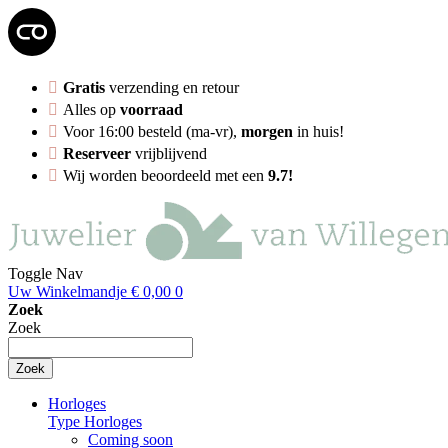
Gratis
verzending en retour
Alles op
voorraad
Voor 16:00 besteld (ma-vr),
morgen
in huis!
Reserveer
vrijblijvend
Wij worden beoordeeld met een
9.7!
Toggle Nav
Uw Winkelmandje
€ 0,00
0
Zoek
Zoek
Zoek
Horloges
Type Horloges
Coming soon