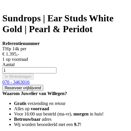
Sundrops | Ear Studs White
Gold | Pearl & Peridot
Referentienummer
THp 14k per
€ 1.395
,-
1 op voorraad
Aantal
In Winkelwagen
070 - 3463016
Reserveer vrijblijvend
Waarom Juwelier van Willegen?
Gratis
verzending en retour
Alles op
voorraad
Voor 16:00 uur besteld (ma-vr),
morgen
in huis!
Betrouwbaar
adres
Wij worden beoordeeld met een
9.7
!