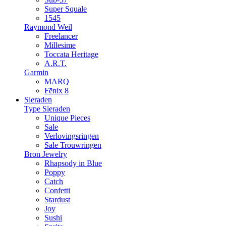
Super Squale
1545
Raymond Weil
Freelancer
Millesime
Toccata Heritage
A.R.T.
Garmin
MARQ
Fēnix 8
Sieraden
Type Sieraden
Unique Pieces
Sale
Verlovingsringen
Sale Trouwringen
Bron Jewelry
Rhapsody in Blue
Poppy
Catch
Confetti
Stardust
Joy
Sushi