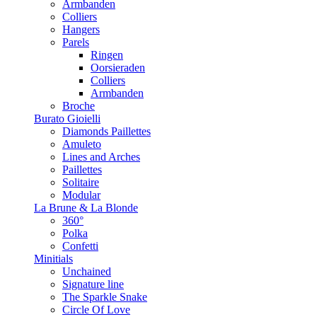
Armbanden
Colliers
Hangers
Parels
Ringen
Oorsieraden
Colliers
Armbanden
Broche
Burato Gioielli
Diamonds Paillettes
Amuleto
Lines and Arches
Paillettes
Solitaire
Modular
La Brune & La Blonde
360°
Polka
Confetti
Minitials
Unchained
Signature line
The Sparkle Snake
Circle Of Love