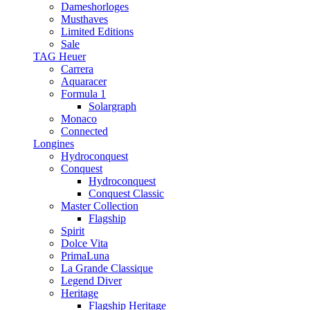
Dameshorloges
Musthaves
Limited Editions
Sale
TAG Heuer
Carrera
Aquaracer
Formula 1
Solargraph
Monaco
Connected
Longines
Hydroconquest
Conquest
Hydroconquest
Conquest Classic
Master Collection
Flagship
Spirit
Dolce Vita
PrimaLuna
La Grande Classique
Legend Diver
Heritage
Flagship Heritage