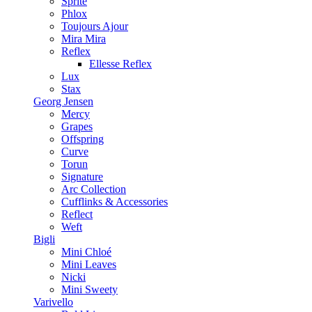
Sprite
Phlox
Toujours Ajour
Mira Mira
Reflex
Ellesse Reflex
Lux
Stax
Georg Jensen
Mercy
Grapes
Offspring
Curve
Torun
Signature
Arc Collection
Cufflinks & Accessories
Reflect
Weft
Bigli
Mini Chloé
Mini Leaves
Nicki
Mini Sweety
Varivello