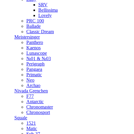
SRV
Bellissima
Lovely
PRC 100
Ballade
Classic Dream
Meistersinger
Panthero
Kaenos
Lunascope
№01 & №03
Perigraph
Pangaea
Primatic
Neo
Archao
Nivada Grenchen
F77
Antarctic
Chronomaster
Chronosport
Squale
1521
Matic
Sub-37