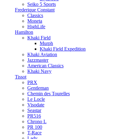
Seiko 5 Sports
Frederique Constant
Classics
Moneta
HighLife
Hamilton
Khaki Field
Murph
Khaki Field Expedition
Khaki Aviation
Jazzmaster
American Classics
Khaki Navy
Tissot
PRX
Gentleman
Chemin des Tourelles
Le Locle
Visodate
Seastar
PR516
Chrono L
PR 100
T-Race
Lady