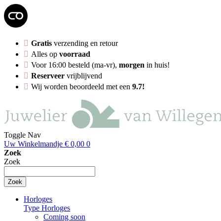
Gratis
verzending en retour
Alles op
voorraad
Voor 16:00 besteld (ma-vr),
morgen
in huis!
Reserveer
vrijblijvend
Wij worden beoordeeld met een
9.7!
Toggle Nav
Uw Winkelmandje
€ 0,00
0
Zoek
Zoek
Zoek
Horloges
Type Horloges
Coming soon