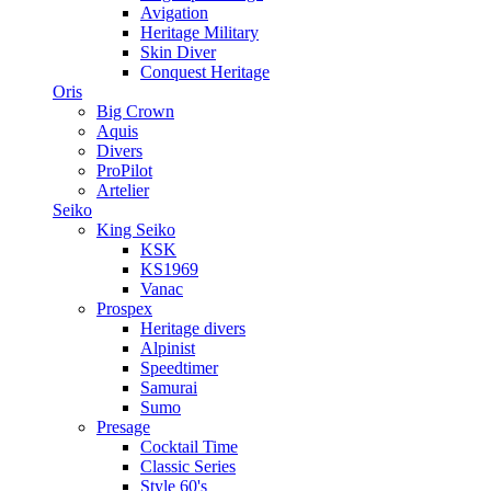
Avigation
Heritage Military
Skin Diver
Conquest Heritage
Oris
Big Crown
Aquis
Divers
ProPilot
Artelier
Seiko
King Seiko
KSK
KS1969
Vanac
Prospex
Heritage divers
Alpinist
Speedtimer
Samurai
Sumo
Presage
Cocktail Time
Classic Series
Style 60's