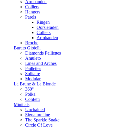
Armbanden
Colliers
Hangers
Parels
Ringen
Oorsieraden
Colliers
Armbanden
Broche
Burato Gioielli
Diamonds Paillettes
Amuleto
Lines and Arches
Paillettes
Solitaire
Modular
La Brune & La Blonde
360°
Polka
Confetti
Minitials
Unchained
Signature line
The Sparkle Snake
Circle Of Love