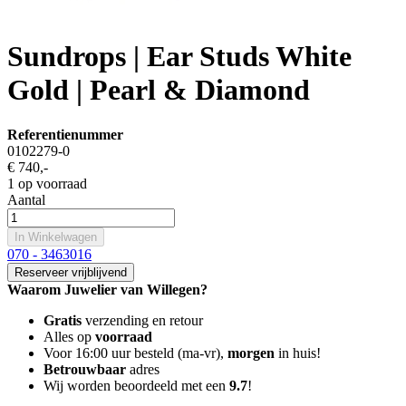
Sundrops | Ear Studs White
Gold | Pearl & Diamond
Referentienummer
0102279-0
€ 740
,-
1 op voorraad
Aantal
In Winkelwagen
070 - 3463016
Reserveer vrijblijvend
Waarom Juwelier van Willegen?
Gratis
verzending en retour
Alles op
voorraad
Voor 16:00 uur besteld (ma-vr),
morgen
in huis!
Betrouwbaar
adres
Wij worden beoordeeld met een
9.7
!