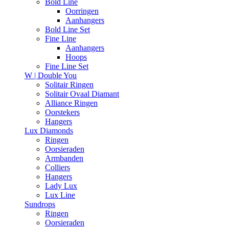
Bold Line
Oorringen
Aanhangers
Bold Line Set
Fine Line
Aanhangers
Hoops
Fine Line Set
W | Double You
Solitair Ringen
Solitair Ovaal Diamant
Alliance Ringen
Oorstekers
Hangers
Lux Diamonds
Ringen
Oorsieraden
Armbanden
Colliers
Hangers
Lady Lux
Lux Line
Sundrops
Ringen
Oorsieraden