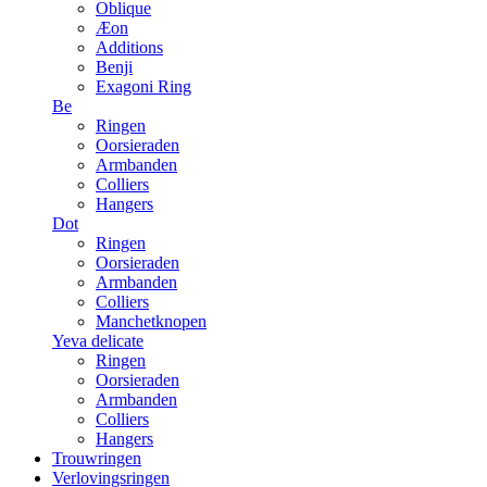
Oblique
Æon
Additions
Benji
Exagoni Ring
Be
Ringen
Oorsieraden
Armbanden
Colliers
Hangers
Dot
Ringen
Oorsieraden
Armbanden
Colliers
Manchetknopen
Yeva delicate
Ringen
Oorsieraden
Armbanden
Colliers
Hangers
Trouwringen
Verlovingsringen