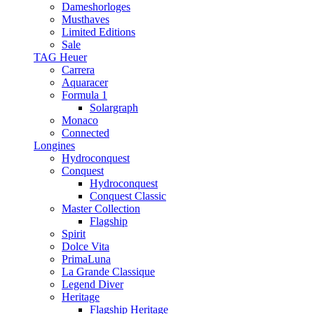
Dameshorloges
Musthaves
Limited Editions
Sale
TAG Heuer
Carrera
Aquaracer
Formula 1
Solargraph
Monaco
Connected
Longines
Hydroconquest
Conquest
Hydroconquest
Conquest Classic
Master Collection
Flagship
Spirit
Dolce Vita
PrimaLuna
La Grande Classique
Legend Diver
Heritage
Flagship Heritage