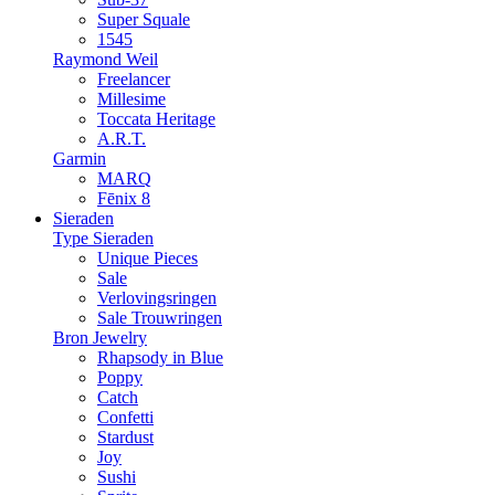
Super Squale
1545
Raymond Weil
Freelancer
Millesime
Toccata Heritage
A.R.T.
Garmin
MARQ
Fēnix 8
Sieraden
Type Sieraden
Unique Pieces
Sale
Verlovingsringen
Sale Trouwringen
Bron Jewelry
Rhapsody in Blue
Poppy
Catch
Confetti
Stardust
Joy
Sushi