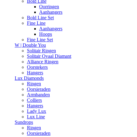
Bold Line
Oorringen
Aanhangers
Bold Line Set
Fine Line
Aanhangers
Hoops
Fine Line Set
W | Double You
Solitair Ringen
Solitair Ovaal Diamant
Alliance Ringen
Oorstekers
Hangers
Lux Diamonds
Ringen
Oorsieraden
Armbanden
Colliers
Hangers
Lady Lux
Lux Line
Sundrops
Ringen
Oorsieraden