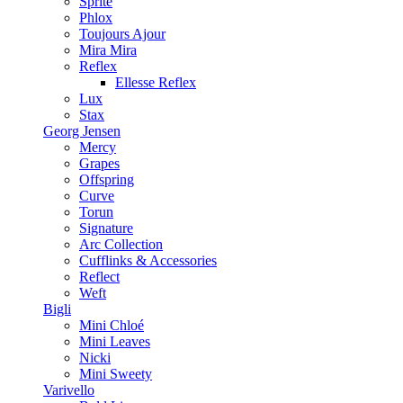
Sprite
Phlox
Toujours Ajour
Mira Mira
Reflex
Ellesse Reflex
Lux
Stax
Georg Jensen
Mercy
Grapes
Offspring
Curve
Torun
Signature
Arc Collection
Cufflinks & Accessories
Reflect
Weft
Bigli
Mini Chloé
Mini Leaves
Nicki
Mini Sweety
Varivello