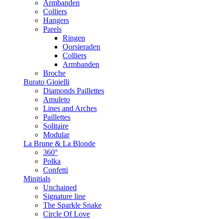
Armbanden
Colliers
Hangers
Parels
Ringen
Oorsieraden
Colliers
Armbanden
Broche
Burato Gioielli
Diamonds Paillettes
Amuleto
Lines and Arches
Paillettes
Solitaire
Modular
La Brune & La Blonde
360°
Polka
Confetti
Minitials
Unchained
Signature line
The Sparkle Snake
Circle Of Love