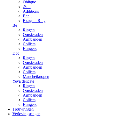
Oblique
Æon
Additions
Benji
Exagoni Ring
Be
Ringen
Oorsieraden
Armbanden
Colliers
Hangers
Dot
Ringen
Oorsieraden
Armbanden
Colliers
Manchetknopen
Yeva delicate
Ringen
Oorsieraden
Armbanden
Colliers
Hangers
Trouwringen
Verlovingsringen