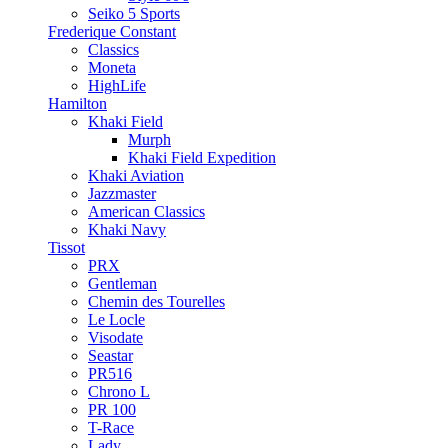
Seiko 5 Sports
Frederique Constant
Classics
Moneta
HighLife
Hamilton
Khaki Field
Murph
Khaki Field Expedition
Khaki Aviation
Jazzmaster
American Classics
Khaki Navy
Tissot
PRX
Gentleman
Chemin des Tourelles
Le Locle
Visodate
Seastar
PR516
Chrono L
PR 100
T-Race
Lady