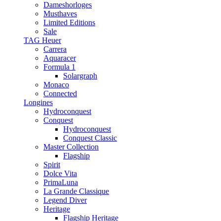
Dameshorloges
Musthaves
Limited Editions
Sale
TAG Heuer
Carrera
Aquaracer
Formula 1
Solargraph
Monaco
Connected
Longines
Hydroconquest
Conquest
Hydroconquest
Conquest Classic
Master Collection
Flagship
Spirit
Dolce Vita
PrimaLuna
La Grande Classique
Legend Diver
Heritage
Flagship Heritage