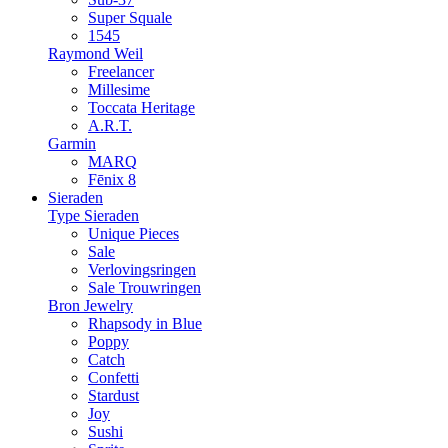
Super Squale
1545
Raymond Weil
Freelancer
Millesime
Toccata Heritage
A.R.T.
Garmin
MARQ
Fēnix 8
Sieraden
Type Sieraden
Unique Pieces
Sale
Verlovingsringen
Sale Trouwringen
Bron Jewelry
Rhapsody in Blue
Poppy
Catch
Confetti
Stardust
Joy
Sushi