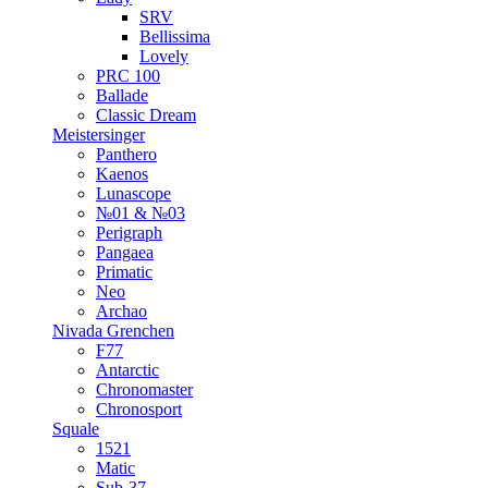
SRV
Bellissima
Lovely
PRC 100
Ballade
Classic Dream
Meistersinger
Panthero
Kaenos
Lunascope
№01 & №03
Perigraph
Pangaea
Primatic
Neo
Archao
Nivada Grenchen
F77
Antarctic
Chronomaster
Chronosport
Squale
1521
Matic
Sub-37