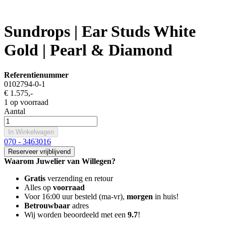
Sundrops | Ear Studs White
Gold | Pearl & Diamond
Referentienummer
0102794-0-1
€ 1.575
,-
1 op voorraad
Aantal
In Winkelwagen
070 - 3463016
Reserveer vrijblijvend
Waarom Juwelier van Willegen?
Gratis
verzending en retour
Alles op
voorraad
Voor 16:00 uur besteld (ma-vr),
morgen
in huis!
Betrouwbaar
adres
Wij worden beoordeeld met een
9.7
!