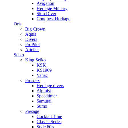
Avigation
Heritage Military
Skin Diver
Conquest Heritage
Oris
Big Crown
Aquis
Divers
ProPilot
Artelier
Seiko
King Seiko
KSK
KS1969
Vanac
Prospex
Heritage divers
Alpinist
Speedtimer
Samurai
Sumo
Presage
Cocktail Time
Classic Series
Style 60's