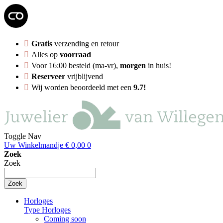
Gratis
verzending en retour
Alles op
voorraad
Voor 16:00 besteld (ma-vr),
morgen
in huis!
Reserveer
vrijblijvend
Wij worden beoordeeld met een
9.7!
Toggle Nav
Uw Winkelmandje
€ 0,00
0
Zoek
Zoek
Zoek
Horloges
Type Horloges
Coming soon