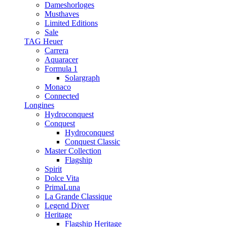
Dameshorloges
Musthaves
Limited Editions
Sale
TAG Heuer
Carrera
Aquaracer
Formula 1
Solargraph
Monaco
Connected
Longines
Hydroconquest
Conquest
Hydroconquest
Conquest Classic
Master Collection
Flagship
Spirit
Dolce Vita
PrimaLuna
La Grande Classique
Legend Diver
Heritage
Flagship Heritage