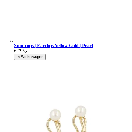
Sundrops | Earclips Yellow Gold | Pearl
€ 795
,-
In Winkelwagen