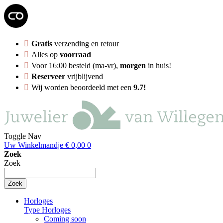
Gratis
verzending en retour
Alles op
voorraad
Voor 16:00 besteld (ma-vr),
morgen
in huis!
Reserveer
vrijblijvend
Wij worden beoordeeld met een
9.7!
Toggle Nav
Uw Winkelmandje
€ 0,00
0
Zoek
Zoek
Zoek
Horloges
Type Horloges
Coming soon