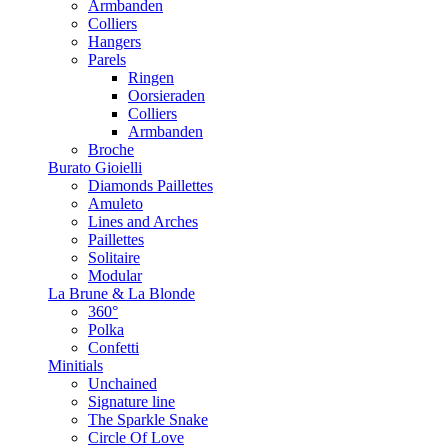
Armbanden
Colliers
Hangers
Parels
Ringen
Oorsieraden
Colliers
Armbanden
Broche
Burato Gioielli
Diamonds Paillettes
Amuleto
Lines and Arches
Paillettes
Solitaire
Modular
La Brune & La Blonde
360°
Polka
Confetti
Minitials
Unchained
Signature line
The Sparkle Snake
Circle Of Love