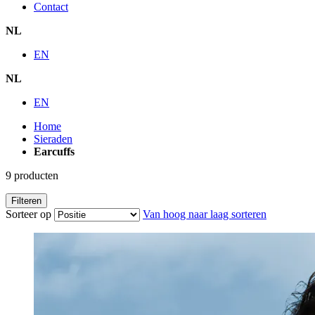
Contact
NL
EN
NL
EN
Home
Sieraden
Earcuffs
9
producten
Filteren
Sorteer op
Van hoog naar laag sorteren