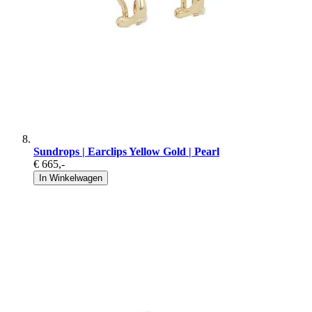
Sundrops | Earclips Yellow Gold | Pearl
€ 665
,-
In Winkelwagen