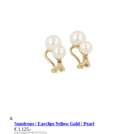
Sundrops | Earclips Yellow Gold | Pearl
€ 1.125
,-