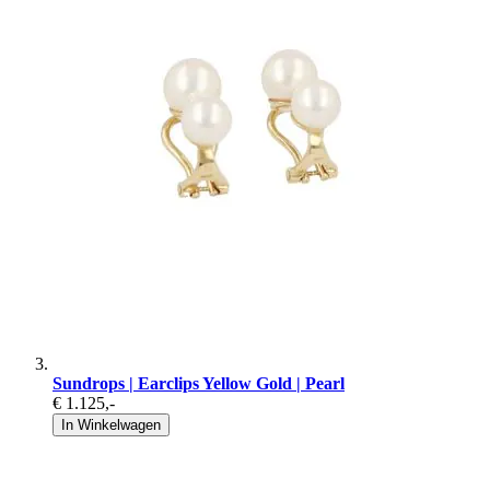
Sundrops | Earclips Yellow Gold | Pearl
€ 1.125
,-
In Winkelwagen