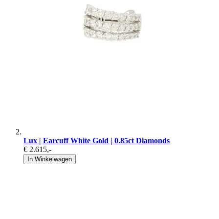
Lux | Earcuff White Gold | 0.85ct Diamonds
€ 2.615
,-
In Winkelwagen