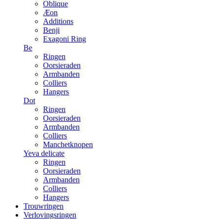
Oblique
Æon
Additions
Benji
Exagoni Ring
Be
Ringen
Oorsieraden
Armbanden
Colliers
Hangers
Dot
Ringen
Oorsieraden
Armbanden
Colliers
Manchetknopen
Yeva delicate
Ringen
Oorsieraden
Armbanden
Colliers
Hangers
Trouwringen
Verlovingsringen