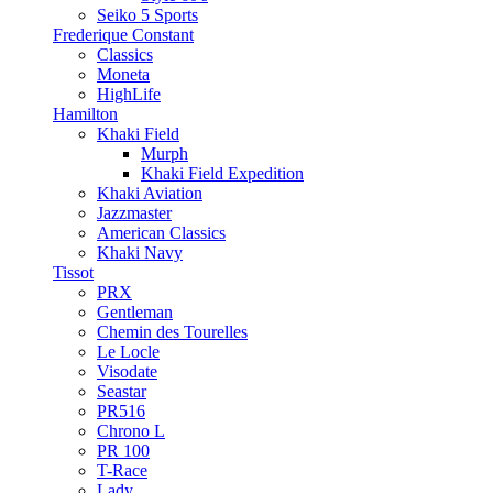
Seiko 5 Sports
Frederique Constant
Classics
Moneta
HighLife
Hamilton
Khaki Field
Murph
Khaki Field Expedition
Khaki Aviation
Jazzmaster
American Classics
Khaki Navy
Tissot
PRX
Gentleman
Chemin des Tourelles
Le Locle
Visodate
Seastar
PR516
Chrono L
PR 100
T-Race
Lady