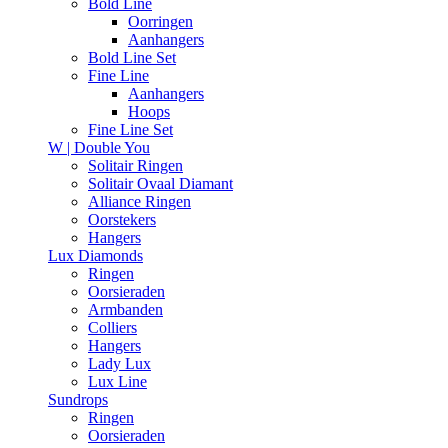
Bold Line
Oorringen
Aanhangers
Bold Line Set
Fine Line
Aanhangers
Hoops
Fine Line Set
W | Double You
Solitair Ringen
Solitair Ovaal Diamant
Alliance Ringen
Oorstekers
Hangers
Lux Diamonds
Ringen
Oorsieraden
Armbanden
Colliers
Hangers
Lady Lux
Lux Line
Sundrops
Ringen
Oorsieraden