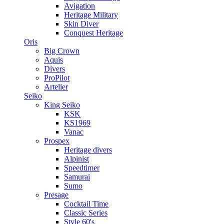
Avigation
Heritage Military
Skin Diver
Conquest Heritage
Oris
Big Crown
Aquis
Divers
ProPilot
Artelier
Seiko
King Seiko
KSK
KS1969
Vanac
Prospex
Heritage divers
Alpinist
Speedtimer
Samurai
Sumo
Presage
Cocktail Time
Classic Series
Style 60's