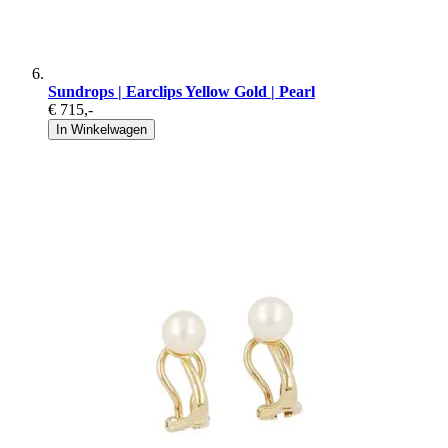
Sundrops | Earclips Yellow Gold | Pearl
€ 715
,-
In Winkelwagen