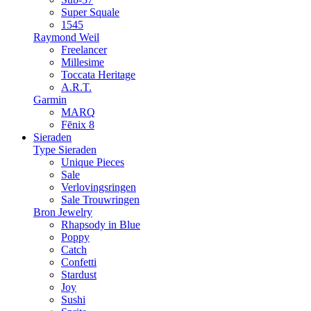
Super Squale
1545
Raymond Weil
Freelancer
Millesime
Toccata Heritage
A.R.T.
Garmin
MARQ
Fēnix 8
Sieraden
Type Sieraden
Unique Pieces
Sale
Verlovingsringen
Sale Trouwringen
Bron Jewelry
Rhapsody in Blue
Poppy
Catch
Confetti
Stardust
Joy
Sushi