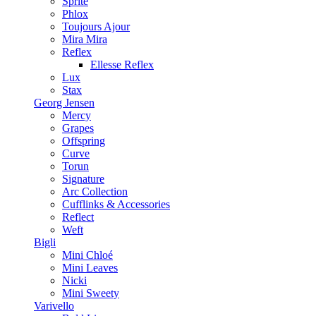
Sprite
Phlox
Toujours Ajour
Mira Mira
Reflex
Ellesse Reflex
Lux
Stax
Georg Jensen
Mercy
Grapes
Offspring
Curve
Torun
Signature
Arc Collection
Cufflinks & Accessories
Reflect
Weft
Bigli
Mini Chloé
Mini Leaves
Nicki
Mini Sweety
Varivello