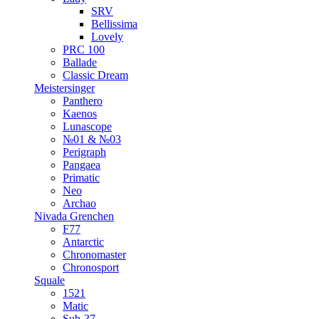
SRV
Bellissima
Lovely
PRC 100
Ballade
Classic Dream
Meistersinger
Panthero
Kaenos
Lunascope
№01 & №03
Perigraph
Pangaea
Primatic
Neo
Archao
Nivada Grenchen
F77
Antarctic
Chronomaster
Chronosport
Squale
1521
Matic
Sub-37