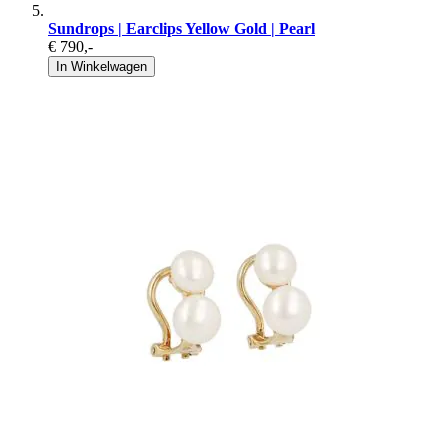
Sundrops | Earclips Yellow Gold | Pearl
€ 790
,-
In Winkelwagen