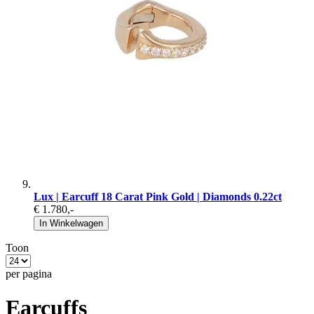
Lux | Earcuff 18 Carat Pink Gold | Diamonds 0.22ct
€ 1.780
,-
In Winkelwagen
Toon
per pagina
Earcuffs