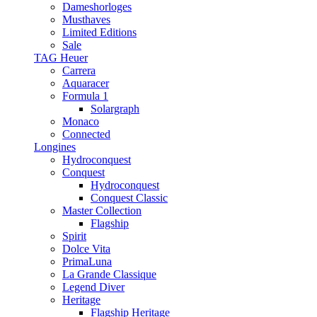
Dameshorloges
Musthaves
Limited Editions
Sale
TAG Heuer
Carrera
Aquaracer
Formula 1
Solargraph
Monaco
Connected
Longines
Hydroconquest
Conquest
Hydroconquest
Conquest Classic
Master Collection
Flagship
Spirit
Dolce Vita
PrimaLuna
La Grande Classique
Legend Diver
Heritage
Flagship Heritage