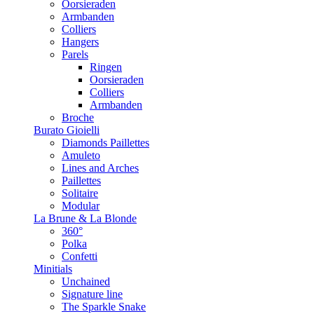
Oorsieraden
Armbanden
Colliers
Hangers
Parels
Ringen
Oorsieraden
Colliers
Armbanden
Broche
Burato Gioielli
Diamonds Paillettes
Amuleto
Lines and Arches
Paillettes
Solitaire
Modular
La Brune & La Blonde
360°
Polka
Confetti
Minitials
Unchained
Signature line
The Sparkle Snake