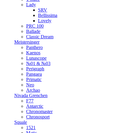
Lady
SRV
Bellissima
Lovely
PRC 100
Ballade
Classic Dream
Meistersinger
Panthero
Kaenos
Lunascope
№01 & №03
Perigraph
Pangaea
Primatic
Neo
Archao
Nivada Grenchen
F77
Antarctic
Chronomaster
Chronosport
Squale
1521
Matic