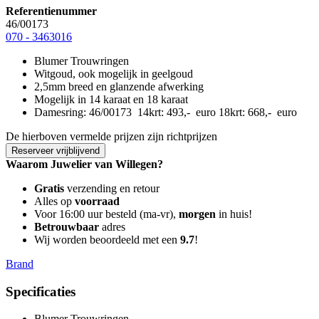
Referentienummer
46/00173
070 - 3463016
Blumer Trouwringen
Witgoud, ook mogelijk in geelgoud
2,5mm breed en glanzende afwerking
Mogelijk in 14 karaat en 18 karaat
Damesring: 46/00173 14krt: 493,- euro 18krt: 668,- euro
De hierboven vermelde prijzen zijn richtprijzen
Reserveer vrijblijvend
Waarom Juwelier van Willegen?
Gratis
verzending en retour
Alles op
voorraad
Voor 16:00 uur besteld (ma-vr),
morgen
in huis!
Betrouwbaar
adres
Wij worden beoordeeld met een
9.7
!
Brand
Specificaties
Blumer Trouwringen