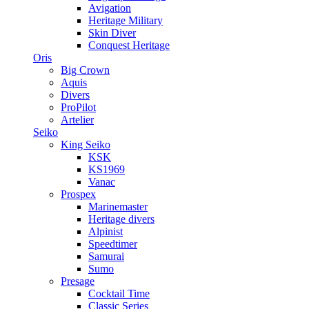
Avigation
Heritage Military
Skin Diver
Conquest Heritage
Oris
Big Crown
Aquis
Divers
ProPilot
Artelier
Seiko
King Seiko
KSK
KS1969
Vanac
Prospex
Marinemaster
Heritage divers
Alpinist
Speedtimer
Samurai
Sumo
Presage
Cocktail Time
Classic Series