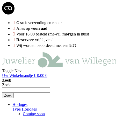
Gratis
verzending en retour
Alles op
voorraad
Voor 16:00 besteld (ma-vr),
morgen
in huis!
Reserveer
vrijblijvend
Wij worden beoordeeld met een
9.7!
Toggle Nav
Uw Winkelmandje
€ 0,00
0
Zoek
Zoek
Zoek
Horloges
Type Horloges
Coming soon