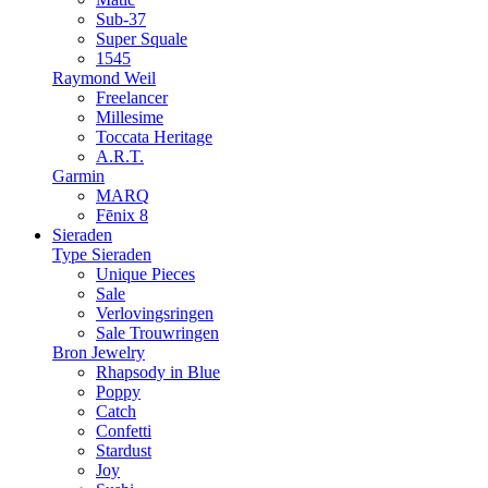
Sub-37
Super Squale
1545
Raymond Weil
Freelancer
Millesime
Toccata Heritage
A.R.T.
Garmin
MARQ
Fēnix 8
Sieraden
Type Sieraden
Unique Pieces
Sale
Verlovingsringen
Sale Trouwringen
Bron Jewelry
Rhapsody in Blue
Poppy
Catch
Confetti
Stardust
Joy