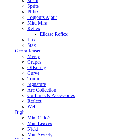
Sushi
Sprite
Phlox
Toujours Ajour
Mira Mira
Reflex
Ellesse Reflex
Lux
Stax
Georg Jensen
Mercy
Grapes
Offspring
Curve
Torun
Signature
Arc Collection
Cufflinks & Accessories
Reflect
Weft
Bigli
Mini Chloé
Mini Leaves
Nicki
Mini Sweety