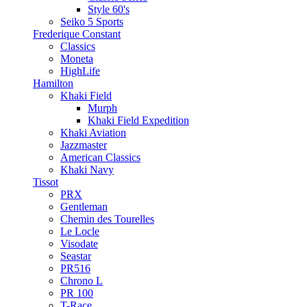
Style 60's
Seiko 5 Sports
Frederique Constant
Classics
Moneta
HighLife
Hamilton
Khaki Field
Murph
Khaki Field Expedition
Khaki Aviation
Jazzmaster
American Classics
Khaki Navy
Tissot
PRX
Gentleman
Chemin des Tourelles
Le Locle
Visodate
Seastar
PR516
Chrono L
PR 100
T-Race