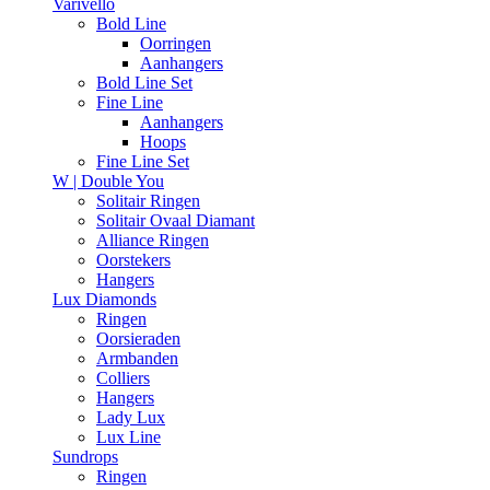
Varivello
Bold Line
Oorringen
Aanhangers
Bold Line Set
Fine Line
Aanhangers
Hoops
Fine Line Set
W | Double You
Solitair Ringen
Solitair Ovaal Diamant
Alliance Ringen
Oorstekers
Hangers
Lux Diamonds
Ringen
Oorsieraden
Armbanden
Colliers
Hangers
Lady Lux
Lux Line
Sundrops
Ringen