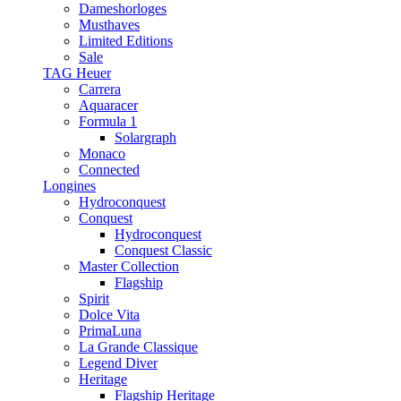
Dameshorloges
Musthaves
Limited Editions
Sale
TAG Heuer
Carrera
Aquaracer
Formula 1
Solargraph
Monaco
Connected
Longines
Hydroconquest
Conquest
Hydroconquest
Conquest Classic
Master Collection
Flagship
Spirit
Dolce Vita
PrimaLuna
La Grande Classique
Legend Diver
Heritage
Flagship Heritage