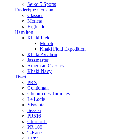
Seiko 5 Sports
Frederique Constant
Classics
Moneta
HighLife
Hamilton
Khaki Field
Murph
Khaki Field Expedition
Khaki Aviation
Jazzmaster
American Classics
Khaki Navy
Tissot
PRX
Gentleman
Chemin des Tourelles
Le Locle
Visodate
Seastar
PR516
Chrono L
PR 100
T-Race
Lady