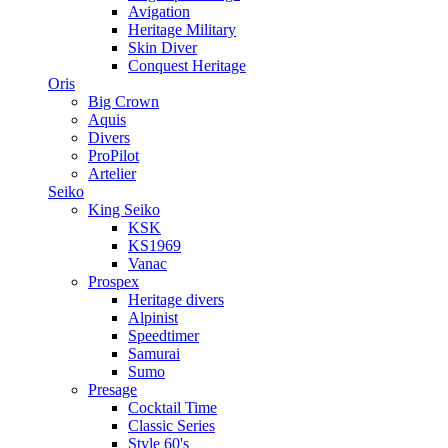
Avigation
Heritage Military
Skin Diver
Conquest Heritage
Oris
Big Crown
Aquis
Divers
ProPilot
Artelier
Seiko
King Seiko
KSK
KS1969
Vanac
Prospex
Heritage divers
Alpinist
Speedtimer
Samurai
Sumo
Presage
Cocktail Time
Classic Series
Style 60's