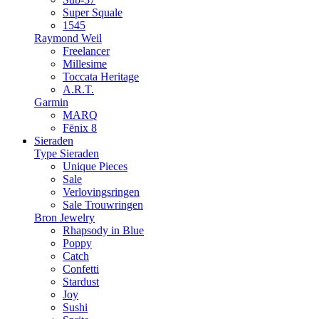
Super Squale
1545
Raymond Weil
Freelancer
Millesime
Toccata Heritage
A.R.T.
Garmin
MARQ
Fēnix 8
Sieraden
Type Sieraden
Unique Pieces
Sale
Verlovingsringen
Sale Trouwringen
Bron Jewelry
Rhapsody in Blue
Poppy
Catch
Confetti
Stardust
Joy
Sushi