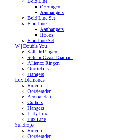
Bold Line
Oorringen
Aanhangers
Bold Line Set
Fine Line
Aanhangers
Hoops
Fine Line Set
W | Double You
Solitair Ringen
Solitair Ovaal Diamant
Alliance Ringen
Oorstekers
Hangers
Lux Diamonds
Ringen
Oorsieraden
Armbanden
Colliers
Hangers
Lady Lux
Lux Line
Sundrops
Ringen
Oorsieraden