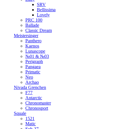
SRV
Bellissima
Lovely
PRC 100
Ballade
Classic Dream
Meistersinger
Panthero
Kaenos
Lunascope
№01 & №03
Perigraph
Pangaea
Primatic
Neo
Archao
Nivada Grenchen
F77
Antarctic
Chronomaster
Chronosport
Squale
1521
Matic
Sub-37