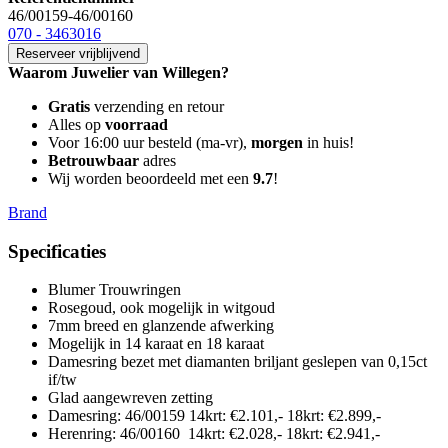
46/00159-46/00160
070 - 3463016
Reserveer vrijblijvend
Waarom Juwelier van Willegen?
Gratis
verzending en retour
Alles op
voorraad
Voor 16:00 uur besteld (ma-vr),
morgen
in huis!
Betrouwbaar
adres
Wij worden beoordeeld met een
9.7
!
Brand
Specificaties
Blumer Trouwringen
Rosegoud, ook mogelijk in witgoud
7mm breed en glanzende afwerking
Mogelijk in 14 karaat en 18 karaat
Damesring bezet met diamanten briljant geslepen van 0,15ct
if/tw
Glad aangewreven zetting
Damesring
:
46/00159 14krt: €2.101,- 18krt: €2.899,-
Herenring
:
46/00160 14krt: €
2.028
,- 18krt
:
€
2.941
,-