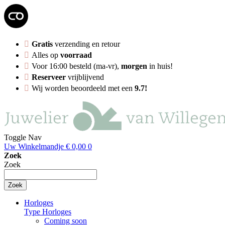
Gratis
verzending en retour
Alles op
voorraad
Voor 16:00 besteld (ma-vr),
morgen
in huis!
Reserveer
vrijblijvend
Wij worden beoordeeld met een
9.7!
Toggle Nav
Uw Winkelmandje
€ 0,00
0
Zoek
Zoek
Zoek
Horloges
Type Horloges
Coming soon