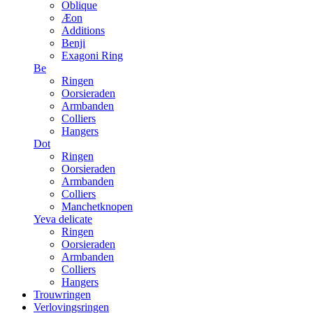
Oblique
Æon
Additions
Benji
Exagoni Ring
Be
Ringen
Oorsieraden
Armbanden
Colliers
Hangers
Dot
Ringen
Oorsieraden
Armbanden
Colliers
Manchetknopen
Yeva delicate
Ringen
Oorsieraden
Armbanden
Colliers
Hangers
Trouwringen
Verlovingsringen