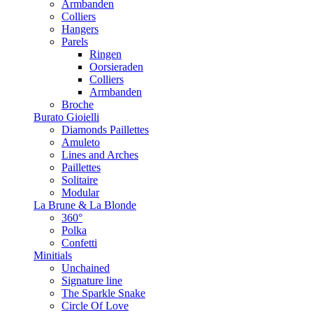
Armbanden
Colliers
Hangers
Parels
Ringen
Oorsieraden
Colliers
Armbanden
Broche
Burato Gioielli
Diamonds Paillettes
Amuleto
Lines and Arches
Paillettes
Solitaire
Modular
La Brune & La Blonde
360°
Polka
Confetti
Minitials
Unchained
Signature line
The Sparkle Snake
Circle Of Love