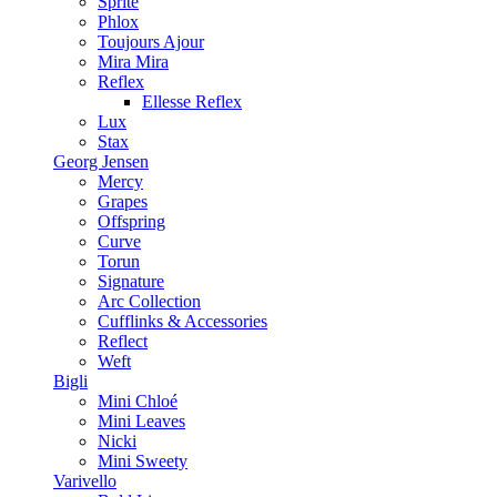
Sprite
Phlox
Toujours Ajour
Mira Mira
Reflex
Ellesse Reflex
Lux
Stax
Georg Jensen
Mercy
Grapes
Offspring
Curve
Torun
Signature
Arc Collection
Cufflinks & Accessories
Reflect
Weft
Bigli
Mini Chloé
Mini Leaves
Nicki
Mini Sweety
Varivello