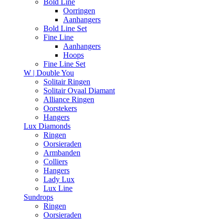
Bold Line
Oorringen
Aanhangers
Bold Line Set
Fine Line
Aanhangers
Hoops
Fine Line Set
W | Double You
Solitair Ringen
Solitair Ovaal Diamant
Alliance Ringen
Oorstekers
Hangers
Lux Diamonds
Ringen
Oorsieraden
Armbanden
Colliers
Hangers
Lady Lux
Lux Line
Sundrops
Ringen
Oorsieraden