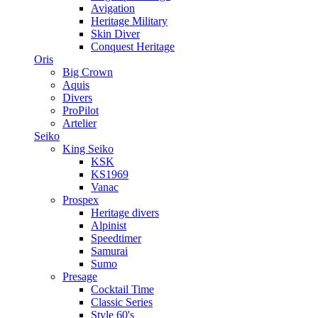
Avigation
Heritage Military
Skin Diver
Conquest Heritage
Oris
Big Crown
Aquis
Divers
ProPilot
Artelier
Seiko
King Seiko
KSK
KS1969
Vanac
Prospex
Heritage divers
Alpinist
Speedtimer
Samurai
Sumo
Presage
Cocktail Time
Classic Series
Style 60's