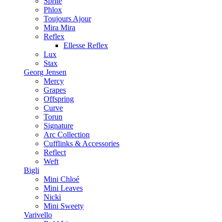
Sprite
Phlox
Toujours Ajour
Mira Mira
Reflex
Ellesse Reflex
Lux
Stax
Georg Jensen
Mercy
Grapes
Offspring
Curve
Torun
Signature
Arc Collection
Cufflinks & Accessories
Reflect
Weft
Bigli
Mini Chloé
Mini Leaves
Nicki
Mini Sweety
Varivello