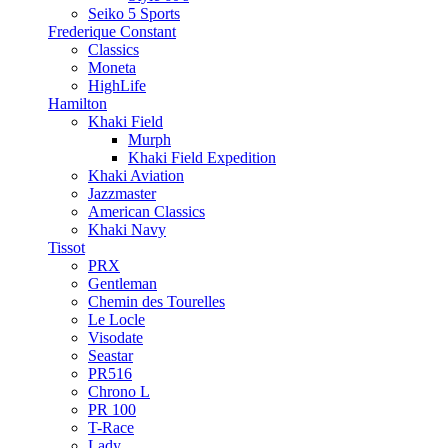
Seiko 5 Sports
Frederique Constant
Classics
Moneta
HighLife
Hamilton
Khaki Field
Murph
Khaki Field Expedition
Khaki Aviation
Jazzmaster
American Classics
Khaki Navy
Tissot
PRX
Gentleman
Chemin des Tourelles
Le Locle
Visodate
Seastar
PR516
Chrono L
PR 100
T-Race
Lady