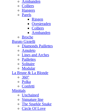
Armbanden
Colliers
Hangers
Parels
Ringen
Oorsieraden
Colliers
Armbanden
Broche
Burato Gioielli
Diamonds Paillettes
Amuleto
Lines and Arches
Paillettes
Solitaire
Modular
La Brune & La Blonde
360°
Polka
Confetti
Minitials
Unchained
Signature line
The Sparkle Snake
Circle Of Love