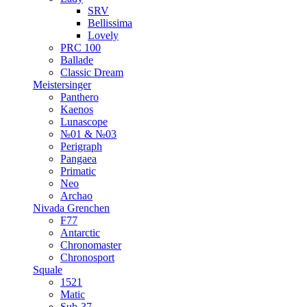
SRV
Bellissima
Lovely
PRC 100
Ballade
Classic Dream
Meistersinger
Panthero
Kaenos
Lunascope
№01 & №03
Perigraph
Pangaea
Primatic
Neo
Archao
Nivada Grenchen
F77
Antarctic
Chronomaster
Chronosport
Squale
1521
Matic
Sub-37