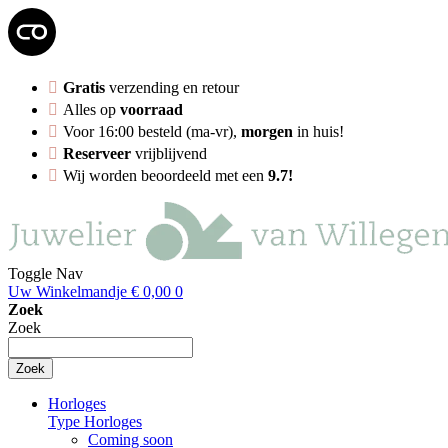
Gratis
verzending en retour
Alles op
voorraad
Voor 16:00 besteld (ma-vr),
morgen
in huis!
Reserveer
vrijblijvend
Wij worden beoordeeld met een
9.7!
Toggle Nav
Uw Winkelmandje
€ 0,00
0
Zoek
Zoek
Zoek
Horloges
Type Horloges
Coming soon