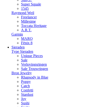
Super Squale
1545
Raymond Weil
Freelancer
Millesime
Toccata Heritage
A.R.T.
Garmin
MARQ
Fēnix 8
Sieraden
Type Sieraden
Unique Pieces
Sale
Verlovingsringen
Sale Trouwringen
Bron Jewelry
Rhapsody in Blue
Poppy
Catch
Confetti
Stardust
Joy
Sushi