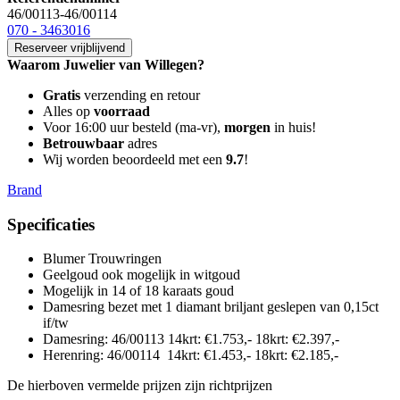
46/00113-46/00114
070 - 3463016
Reserveer vrijblijvend
Waarom Juwelier van Willegen?
Gratis
verzending en retour
Alles op
voorraad
Voor 16:00 uur besteld (ma-vr),
morgen
in huis!
Betrouwbaar
adres
Wij worden beoordeeld met een
9.7
!
Brand
Specificaties
Blumer Trouwringen
Geelgoud ook mogelijk in witgoud
Mogelijk in 14 of 18 karaats goud
Damesring bezet met 1 diamant briljant geslepen van 0,15ct
if/tw
Damesring
:
46/00113 14krt: €
1.753
,- 18krt
:
€
2.397
,-
Herenring
:
46/00114 14krt: €
1.453
,- 18krt
:
€
2.185
,-
De hierboven vermelde prijzen zijn richtprijzen