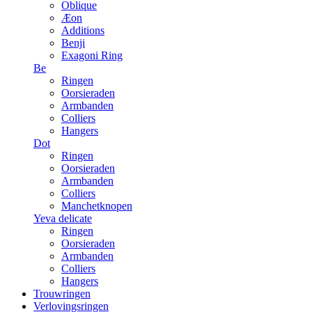
Oblique
Æon
Additions
Benji
Exagoni Ring
Be
Ringen
Oorsieraden
Armbanden
Colliers
Hangers
Dot
Ringen
Oorsieraden
Armbanden
Colliers
Manchetknopen
Yeva delicate
Ringen
Oorsieraden
Armbanden
Colliers
Hangers
Trouwringen
Verlovingsringen