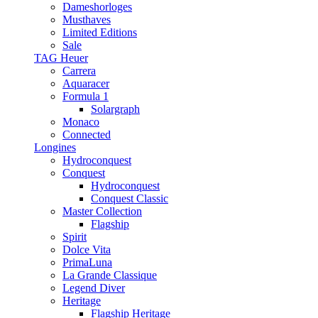
Dameshorloges
Musthaves
Limited Editions
Sale
TAG Heuer
Carrera
Aquaracer
Formula 1
Solargraph
Monaco
Connected
Longines
Hydroconquest
Conquest
Hydroconquest
Conquest Classic
Master Collection
Flagship
Spirit
Dolce Vita
PrimaLuna
La Grande Classique
Legend Diver
Heritage
Flagship Heritage