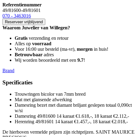
Referentienummer
49/81600-49/81601
070 - 3463016
Reserveer vrijblijvend
Waarom Juwelier van Willegen?
Gratis
verzending en retour
Alles op
voorraad
Voor 16:00 uur besteld (ma-vr),
morgen
in huis!
Betrouwbaar
adres
Wij worden beoordeeld met een
9.7
!
Brand
Specificaties
Trouwringen bicolor van 7mm breed
Mat met glansende afwerking
Damesring bezet met diamant briljant geslepen totaal 0,090ct
w/si
Damesring 49/81600 14 karaat €1.618,-, 18 karaat €2.112,-
Herenring 49/81601 14 karaat €1.457,-, 18 karaat €2.018,-
De hierboven vermelde prijzen zijn richtprijzen. SAINT MAURICE