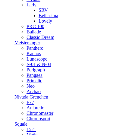
Lady
SRV
Bellissima
Lovely
PRC 100
Ballade
Classic Dream
Meistersinger
Panthero
Kaenos
Lunascope
№01 & №03
Perigraph
Pangaea
Primatic
Neo
Archao
Nivada Grenchen
F77
Antarctic
Chronomaster
Chronosport
Squale
1521
Matic