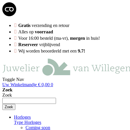
Gratis
verzending en retour
Alles op
voorraad
Voor 16:00 besteld (ma-vr),
morgen
in huis!
Reserveer
vrijblijvend
Wij worden beoordeeld met een
9.7!
Toggle Nav
Uw Winkelmandje
€ 0,00
0
Zoek
Zoek
Zoek
Horloges
Type Horloges
Coming soon