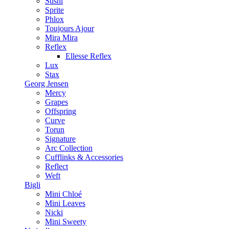
Sushi
Sprite
Phlox
Toujours Ajour
Mira Mira
Reflex
Ellesse Reflex
Lux
Stax
Georg Jensen
Mercy
Grapes
Offspring
Curve
Torun
Signature
Arc Collection
Cufflinks & Accessories
Reflect
Weft
Bigli
Mini Chloé
Mini Leaves
Nicki
Mini Sweety