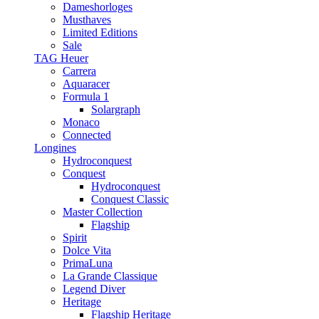
Dameshorloges
Musthaves
Limited Editions
Sale
TAG Heuer
Carrera
Aquaracer
Formula 1
Solargraph
Monaco
Connected
Longines
Hydroconquest
Conquest
Hydroconquest
Conquest Classic
Master Collection
Flagship
Spirit
Dolce Vita
PrimaLuna
La Grande Classique
Legend Diver
Heritage
Flagship Heritage