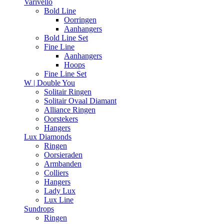
Varivello
Bold Line
Oorringen
Aanhangers
Bold Line Set
Fine Line
Aanhangers
Hoops
Fine Line Set
W | Double You
Solitair Ringen
Solitair Ovaal Diamant
Alliance Ringen
Oorstekers
Hangers
Lux Diamonds
Ringen
Oorsieraden
Armbanden
Colliers
Hangers
Lady Lux
Lux Line
Sundrops
Ringen