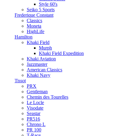
Style 60's
Seiko 5 Sports
Frederique Constant
Classics
Moneta
HighLife
Hamilton
Khaki Field
Murph
Khaki Field Expedition
Khaki Aviation
Jazzmaster
American Classics
Khaki Navy
Tissot
PRX
Gentleman
Chemin des Tourelles
Le Locle
Visodate
Seastar
PR516
Chrono L
PR 100
T-Race