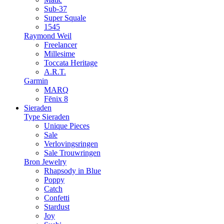
Sub-37
Super Squale
1545
Raymond Weil
Freelancer
Millesime
Toccata Heritage
A.R.T.
Garmin
MARQ
Fēnix 8
Sieraden
Type Sieraden
Unique Pieces
Sale
Verlovingsringen
Sale Trouwringen
Bron Jewelry
Rhapsody in Blue
Poppy
Catch
Confetti
Stardust
Joy