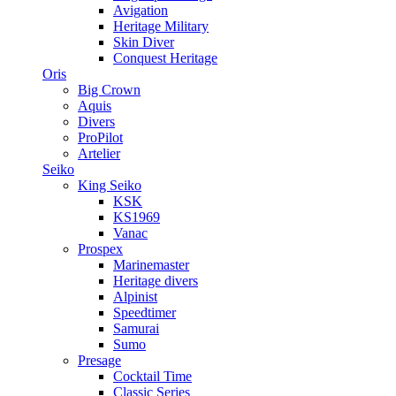
Avigation
Heritage Military
Skin Diver
Conquest Heritage
Oris
Big Crown
Aquis
Divers
ProPilot
Artelier
Seiko
King Seiko
KSK
KS1969
Vanac
Prospex
Marinemaster
Heritage divers
Alpinist
Speedtimer
Samurai
Sumo
Presage
Cocktail Time
Classic Series