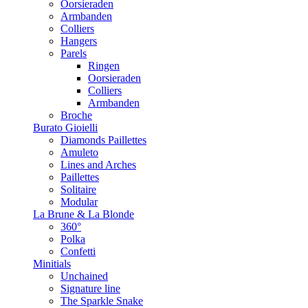
Oorsieraden
Armbanden
Colliers
Hangers
Parels
Ringen
Oorsieraden
Colliers
Armbanden
Broche
Burato Gioielli
Diamonds Paillettes
Amuleto
Lines and Arches
Paillettes
Solitaire
Modular
La Brune & La Blonde
360°
Polka
Confetti
Minitials
Unchained
Signature line
The Sparkle Snake