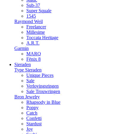
Sub-37
Super Squale
1545
Raymond Weil
Freelancer
Millesime
Toccata Heritage
A.R.T.
Garmin
MARQ
Fēnix 8
Sieraden
Type Sieraden
Unique Pieces
Sale
Verlovingsringen
Sale Trouwringen
Bron Jewelry
Rhapsody in Blue
Poppy
Catch
Confetti
Stardust
Joy