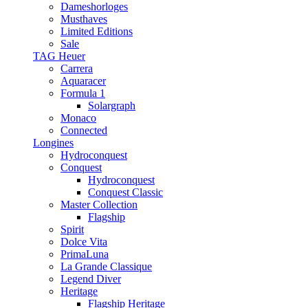
Dameshorloges
Musthaves
Limited Editions
Sale
TAG Heuer
Carrera
Aquaracer
Formula 1
Solargraph
Monaco
Connected
Longines
Hydroconquest
Conquest
Hydroconquest
Conquest Classic
Master Collection
Flagship
Spirit
Dolce Vita
PrimaLuna
La Grande Classique
Legend Diver
Heritage
Flagship Heritage