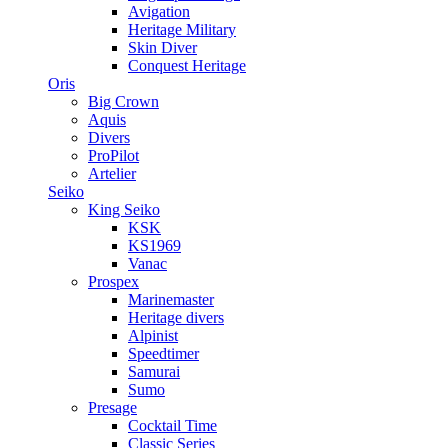
Avigation
Heritage Military
Skin Diver
Conquest Heritage
Oris
Big Crown
Aquis
Divers
ProPilot
Artelier
Seiko
King Seiko
KSK
KS1969
Vanac
Prospex
Marinemaster
Heritage divers
Alpinist
Speedtimer
Samurai
Sumo
Presage
Cocktail Time
Classic Series