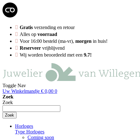
Gratis
verzending en retour
Alles op
voorraad
Voor 16:00 besteld (ma-vr),
morgen
in huis!
Reserveer
vrijblijvend
Wij worden beoordeeld met een
9.7!
Toggle Nav
Uw Winkelmandje
€ 0,00
0
Zoek
Zoek
Zoek
Horloges
Type Horloges
Coming soon