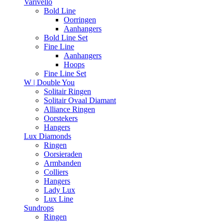
Varivello
Bold Line
Oorringen
Aanhangers
Bold Line Set
Fine Line
Aanhangers
Hoops
Fine Line Set
W | Double You
Solitair Ringen
Solitair Ovaal Diamant
Alliance Ringen
Oorstekers
Hangers
Lux Diamonds
Ringen
Oorsieraden
Armbanden
Colliers
Hangers
Lady Lux
Lux Line
Sundrops
Ringen