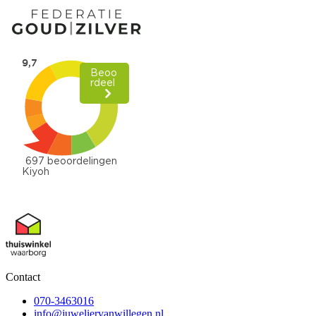
Contact
070-3463016
info@juweliervanwillegen.nl