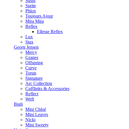
Sushi
Sprite
Phlox
Toujours Ajour
Mira Mira
Reflex
Ellesse Reflex
Lux
Stax
Georg Jensen
Mercy
Grapes
Offspring
Curve
Torun
Signature
Arc Collection
Cufflinks & Accessories
Reflect
Weft
Bigli
Mini Chloé
Mini Leaves
Nicki
Mini Sweety