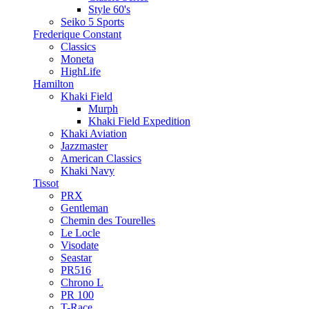
Style 60's
Seiko 5 Sports
Frederique Constant
Classics
Moneta
HighLife
Hamilton
Khaki Field
Murph
Khaki Field Expedition
Khaki Aviation
Jazzmaster
American Classics
Khaki Navy
Tissot
PRX
Gentleman
Chemin des Tourelles
Le Locle
Visodate
Seastar
PR516
Chrono L
PR 100
T-Race