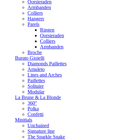
Oorsieraden
Armbanden
Colliers
Hangers
Parels
Ringen
Oorsieraden
Colliers
Armbanden
Broche
Burato Gioielli
Diamonds Paillettes
Amuleto
Lines and Arches
Paillettes
Solitaire
Modular
La Brune & La Blonde
360°
Polka
Confetti
Minitials
Unchained
Signature line
The Sparkle Snake