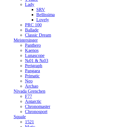
Lady
SRV
Bellissima
Lovely
PRC 100
Ballade
Classic Dream
Meistersinger
Panthero
Kaenos
Lunascope
№01 & №03
Perigraph
Pangaea
Primatic
Neo
Archao
Nivada Grenchen
F77
Antarctic
Chronomaster
Chronosport
Squale
1521
Matic