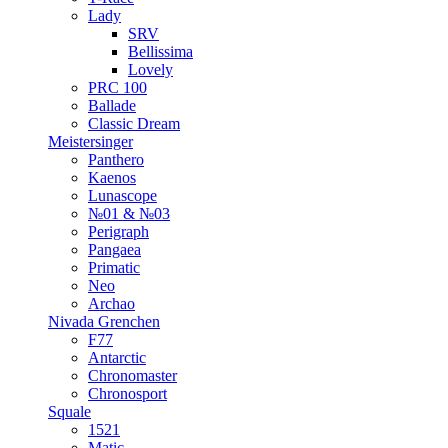
Lady
SRV
Bellissima
Lovely
PRC 100
Ballade
Classic Dream
Meistersinger
Panthero
Kaenos
Lunascope
№01 & №03
Perigraph
Pangaea
Primatic
Neo
Archao
Nivada Grenchen
F77
Antarctic
Chronomaster
Chronosport
Squale
1521
Matic