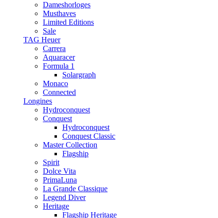
Dameshorloges
Musthaves
Limited Editions
Sale
TAG Heuer
Carrera
Aquaracer
Formula 1
Solargraph
Monaco
Connected
Longines
Hydroconquest
Conquest
Hydroconquest
Conquest Classic
Master Collection
Flagship
Spirit
Dolce Vita
PrimaLuna
La Grande Classique
Legend Diver
Heritage
Flagship Heritage