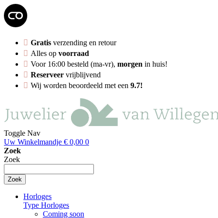
Gratis
verzending en retour
Alles op
voorraad
Voor 16:00 besteld (ma-vr),
morgen
in huis!
Reserveer
vrijblijvend
Wij worden beoordeeld met een
9.7!
Toggle Nav
Uw Winkelmandje
€ 0,00
0
Zoek
Zoek
Zoek
Horloges
Type Horloges
Coming soon