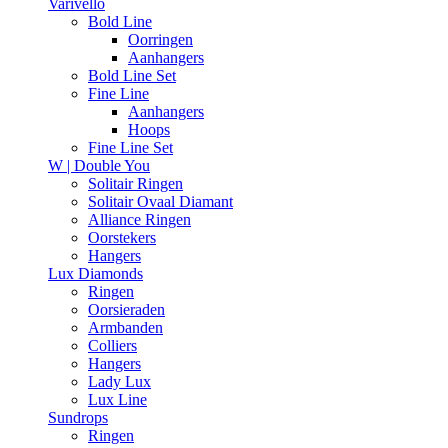
Varivello
Bold Line
Oorringen
Aanhangers
Bold Line Set
Fine Line
Aanhangers
Hoops
Fine Line Set
W | Double You
Solitair Ringen
Solitair Ovaal Diamant
Alliance Ringen
Oorstekers
Hangers
Lux Diamonds
Ringen
Oorsieraden
Armbanden
Colliers
Hangers
Lady Lux
Lux Line
Sundrops
Ringen