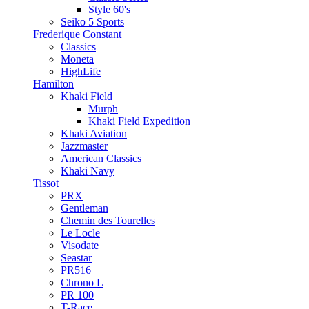
Style 60's
Seiko 5 Sports
Frederique Constant
Classics
Moneta
HighLife
Hamilton
Khaki Field
Murph
Khaki Field Expedition
Khaki Aviation
Jazzmaster
American Classics
Khaki Navy
Tissot
PRX
Gentleman
Chemin des Tourelles
Le Locle
Visodate
Seastar
PR516
Chrono L
PR 100
T-Race