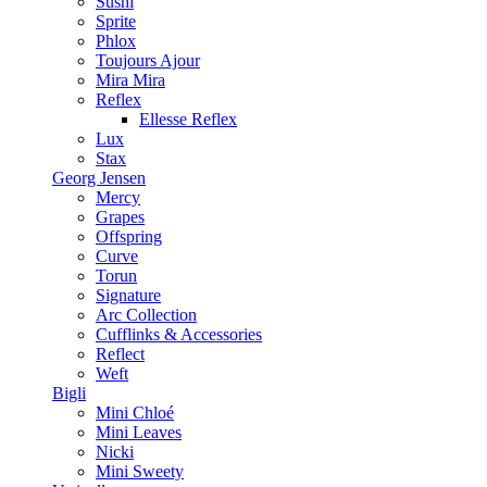
Sushi
Sprite
Phlox
Toujours Ajour
Mira Mira
Reflex
Ellesse Reflex
Lux
Stax
Georg Jensen
Mercy
Grapes
Offspring
Curve
Torun
Signature
Arc Collection
Cufflinks & Accessories
Reflect
Weft
Bigli
Mini Chloé
Mini Leaves
Nicki
Mini Sweety