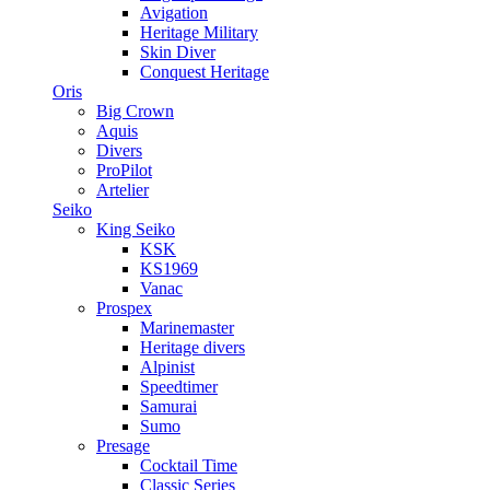
Avigation
Heritage Military
Skin Diver
Conquest Heritage
Oris
Big Crown
Aquis
Divers
ProPilot
Artelier
Seiko
King Seiko
KSK
KS1969
Vanac
Prospex
Marinemaster
Heritage divers
Alpinist
Speedtimer
Samurai
Sumo
Presage
Cocktail Time
Classic Series