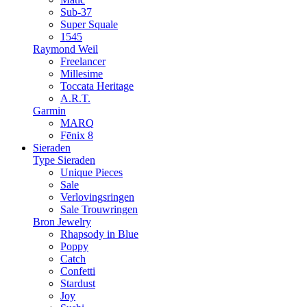
Sub-37
Super Squale
1545
Raymond Weil
Freelancer
Millesime
Toccata Heritage
A.R.T.
Garmin
MARQ
Fēnix 8
Sieraden
Type Sieraden
Unique Pieces
Sale
Verlovingsringen
Sale Trouwringen
Bron Jewelry
Rhapsody in Blue
Poppy
Catch
Confetti
Stardust
Joy