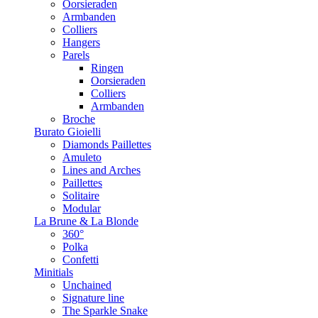
Oorsieraden
Armbanden
Colliers
Hangers
Parels
Ringen
Oorsieraden
Colliers
Armbanden
Broche
Burato Gioielli
Diamonds Paillettes
Amuleto
Lines and Arches
Paillettes
Solitaire
Modular
La Brune & La Blonde
360°
Polka
Confetti
Minitials
Unchained
Signature line
The Sparkle Snake