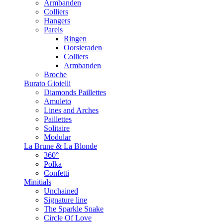
Armbanden
Colliers
Hangers
Parels
Ringen
Oorsieraden
Colliers
Armbanden
Broche
Burato Gioielli
Diamonds Paillettes
Amuleto
Lines and Arches
Paillettes
Solitaire
Modular
La Brune & La Blonde
360°
Polka
Confetti
Minitials
Unchained
Signature line
The Sparkle Snake
Circle Of Love