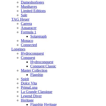
Dameshorloges
Musthaves
Limited Editions
Sale
TAG Heuer
Carrera
Aquaracer
Formula 1
Solargraph
Monaco
Connected
Longines
Hydroconquest
Conquest
Hydroconquest
Conquest Classic
Master Collection
Flagship
Spirit
Dolce Vita
PrimaLuna
La Grande Classique
Legend Diver
Heritage
Flagship Heritage