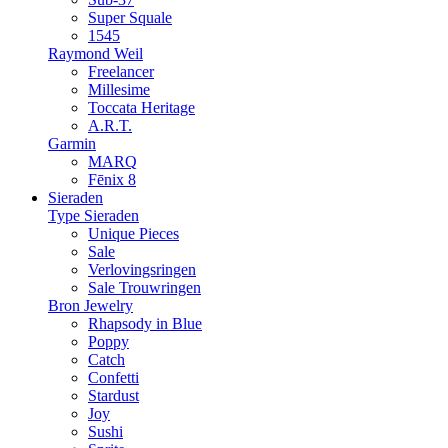
Super Squale
1545
Raymond Weil
Freelancer
Millesime
Toccata Heritage
A.R.T.
Garmin
MARQ
Fēnix 8
Sieraden
Type Sieraden
Unique Pieces
Sale
Verlovingsringen
Sale Trouwringen
Bron Jewelry
Rhapsody in Blue
Poppy
Catch
Confetti
Stardust
Joy
Sushi