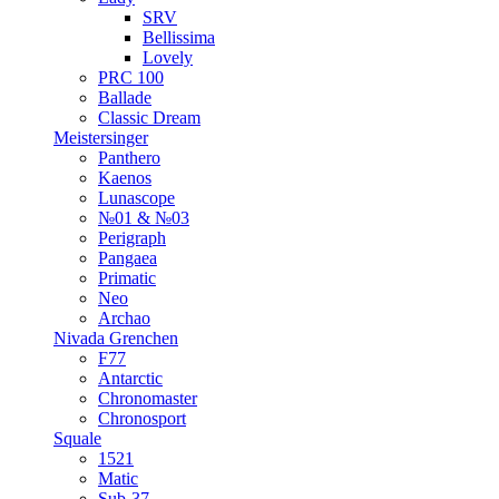
SRV
Bellissima
Lovely
PRC 100
Ballade
Classic Dream
Meistersinger
Panthero
Kaenos
Lunascope
№01 & №03
Perigraph
Pangaea
Primatic
Neo
Archao
Nivada Grenchen
F77
Antarctic
Chronomaster
Chronosport
Squale
1521
Matic
Sub-37