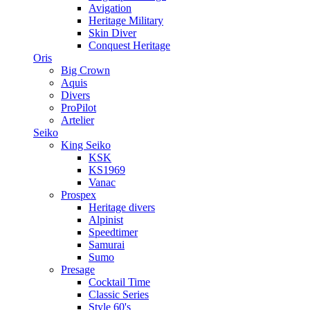
Avigation
Heritage Military
Skin Diver
Conquest Heritage
Oris
Big Crown
Aquis
Divers
ProPilot
Artelier
Seiko
King Seiko
KSK
KS1969
Vanac
Prospex
Heritage divers
Alpinist
Speedtimer
Samurai
Sumo
Presage
Cocktail Time
Classic Series
Style 60's