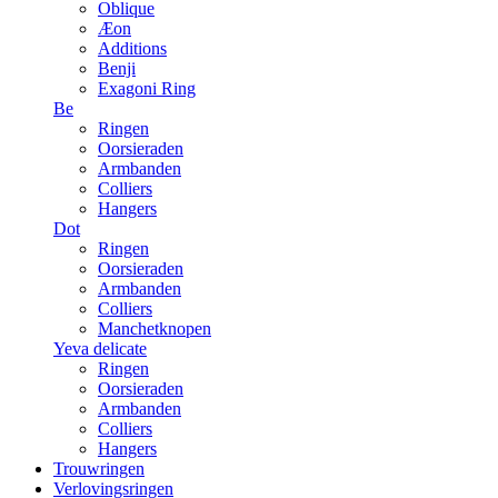
Oblique
Æon
Additions
Benji
Exagoni Ring
Be
Ringen
Oorsieraden
Armbanden
Colliers
Hangers
Dot
Ringen
Oorsieraden
Armbanden
Colliers
Manchetknopen
Yeva delicate
Ringen
Oorsieraden
Armbanden
Colliers
Hangers
Trouwringen
Verlovingsringen