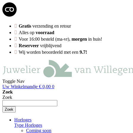
Gratis
verzending en retour
Alles op
voorraad
Voor 16:00 besteld (ma-vr),
morgen
in huis!
Reserveer
vrijblijvend
Wij worden beoordeeld met een
9.7!
Toggle Nav
Uw Winkelmandje
€ 0,00
0
Zoek
Zoek
Zoek
Horloges
Type Horloges
Coming soon