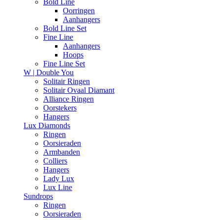
Bold Line
Oorringen
Aanhangers
Bold Line Set
Fine Line
Aanhangers
Hoops
Fine Line Set
W | Double You
Solitair Ringen
Solitair Ovaal Diamant
Alliance Ringen
Oorstekers
Hangers
Lux Diamonds
Ringen
Oorsieraden
Armbanden
Colliers
Hangers
Lady Lux
Lux Line
Sundrops
Ringen
Oorsieraden