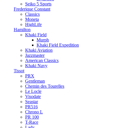
Seiko 5 Sports
Frederique Constant
Classics
Moneta
HighLife
Hamilton
Khaki Field
Murph
Khaki Field Expedition
Khaki Aviation
Jazzmaster
American Classics
Khaki Navy
Tissot
PRX
Gentleman
Chemin des Tourelles
Le Locle
Visodate
Seastar
PR516
Chrono L
PR 100
T-Race
Lady