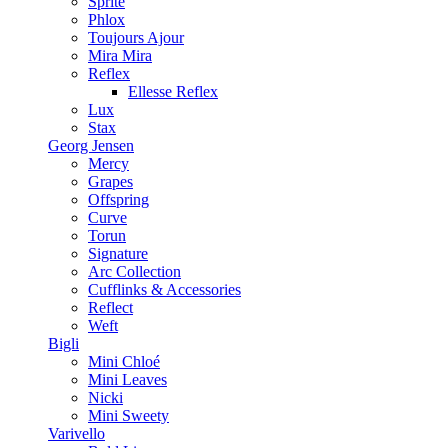
Sprite
Phlox
Toujours Ajour
Mira Mira
Reflex
Ellesse Reflex
Lux
Stax
Georg Jensen
Mercy
Grapes
Offspring
Curve
Torun
Signature
Arc Collection
Cufflinks & Accessories
Reflect
Weft
Bigli
Mini Chloé
Mini Leaves
Nicki
Mini Sweety
Varivello