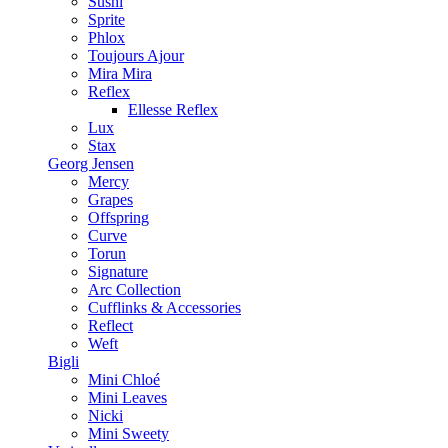
Sushi
Sprite
Phlox
Toujours Ajour
Mira Mira
Reflex
Ellesse Reflex
Lux
Stax
Georg Jensen
Mercy
Grapes
Offspring
Curve
Torun
Signature
Arc Collection
Cufflinks & Accessories
Reflect
Weft
Bigli
Mini Chloé
Mini Leaves
Nicki
Mini Sweety