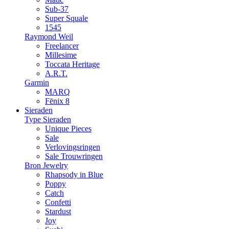
Sub-37
Super Squale
1545
Raymond Weil
Freelancer
Millesime
Toccata Heritage
A.R.T.
Garmin
MARQ
Fēnix 8
Sieraden
Type Sieraden
Unique Pieces
Sale
Verlovingsringen
Sale Trouwringen
Bron Jewelry
Rhapsody in Blue
Poppy
Catch
Confetti
Stardust
Joy