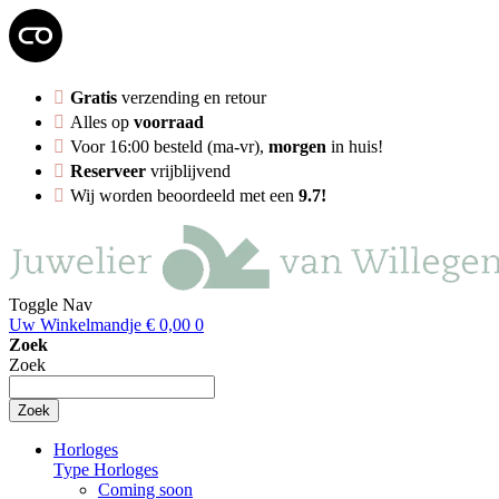
Gratis
verzending en retour
Alles op
voorraad
Voor 16:00 besteld (ma-vr),
morgen
in huis!
Reserveer
vrijblijvend
Wij worden beoordeeld met een
9.7!
Toggle Nav
Uw Winkelmandje
€ 0,00
0
Zoek
Zoek
Zoek
Horloges
Type Horloges
Coming soon