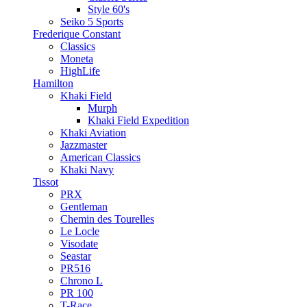
Style 60's
Seiko 5 Sports
Frederique Constant
Classics
Moneta
HighLife
Hamilton
Khaki Field
Murph
Khaki Field Expedition
Khaki Aviation
Jazzmaster
American Classics
Khaki Navy
Tissot
PRX
Gentleman
Chemin des Tourelles
Le Locle
Visodate
Seastar
PR516
Chrono L
PR 100
T-Race