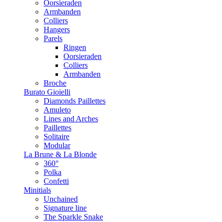
Oorsieraden
Armbanden
Colliers
Hangers
Parels
Ringen
Oorsieraden
Colliers
Armbanden
Broche
Burato Gioielli
Diamonds Paillettes
Amuleto
Lines and Arches
Paillettes
Solitaire
Modular
La Brune & La Blonde
360°
Polka
Confetti
Minitials
Unchained
Signature line
The Sparkle Snake