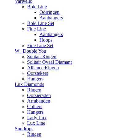
Varivello
Bold Line
Oorringen
Aanhangers
Bold Line Set
Fine Line
Aanhangers
Hoops
Fine Line Set
W | Double You
Solitair Ringen
Solitair Ovaal Diamant
Alliance Ringen
Oorstekers
Hangers
Lux Diamonds
Ringen
Oorsieraden
Armbanden
Colliers
Hangers
Lady Lux
Lux Line
Sundrops
Ringen