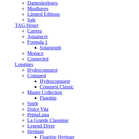
Dameshorloges
Musthaves
Limited Editions
Sale
TAG Heuer
Carrera
Aquaracer
Formula 1
Solargraph
Monaco
Connected
Longines
Hydroconquest
Conquest
Hydroconquest
Conquest Classic
Master Collection
Flagship
Spirit
Dolce Vita
PrimaLuna
La Grande Classique
Legend Diver
Heritage
Flagship Heritage