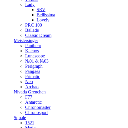
Lady
SRV
Bellissima
Lovely
PRC 100
Ballade
Classic Dream
Meistersinger
Panthero
Kaenos
Lunascope
№01 & №03
Perigraph
Pangaea
Primatic
Neo
Archao
Nivada Grenchen
F77
Antarctic
Chronomaster
Chronosport
Squale
1521
Matic