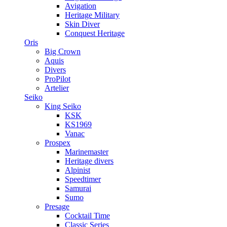
Avigation
Heritage Military
Skin Diver
Conquest Heritage
Oris
Big Crown
Aquis
Divers
ProPilot
Artelier
Seiko
King Seiko
KSK
KS1969
Vanac
Prospex
Marinemaster
Heritage divers
Alpinist
Speedtimer
Samurai
Sumo
Presage
Cocktail Time
Classic Series