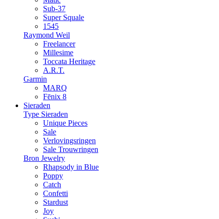
Sub-37
Super Squale
1545
Raymond Weil
Freelancer
Millesime
Toccata Heritage
A.R.T.
Garmin
MARQ
Fēnix 8
Sieraden
Type Sieraden
Unique Pieces
Sale
Verlovingsringen
Sale Trouwringen
Bron Jewelry
Rhapsody in Blue
Poppy
Catch
Confetti
Stardust
Joy