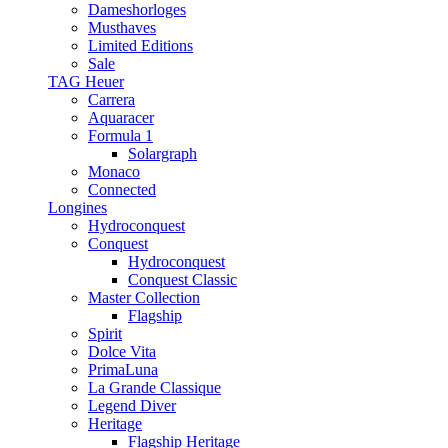
Dameshorloges
Musthaves
Limited Editions
Sale
TAG Heuer
Carrera
Aquaracer
Formula 1
Solargraph
Monaco
Connected
Longines
Hydroconquest
Conquest
Hydroconquest
Conquest Classic
Master Collection
Flagship
Spirit
Dolce Vita
PrimaLuna
La Grande Classique
Legend Diver
Heritage
Flagship Heritage