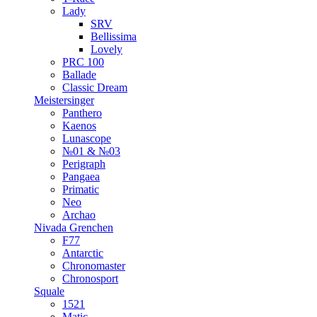
Lady
SRV
Bellissima
Lovely
PRC 100
Ballade
Classic Dream
Meistersinger
Panthero
Kaenos
Lunascope
№01 & №03
Perigraph
Pangaea
Primatic
Neo
Archao
Nivada Grenchen
F77
Antarctic
Chronomaster
Chronosport
Squale
1521
Matic