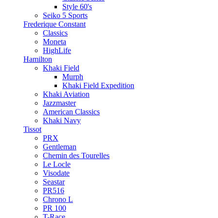
Style 60's
Seiko 5 Sports
Frederique Constant
Classics
Moneta
HighLife
Hamilton
Khaki Field
Murph
Khaki Field Expedition
Khaki Aviation
Jazzmaster
American Classics
Khaki Navy
Tissot
PRX
Gentleman
Chemin des Tourelles
Le Locle
Visodate
Seastar
PR516
Chrono L
PR 100
T-Race