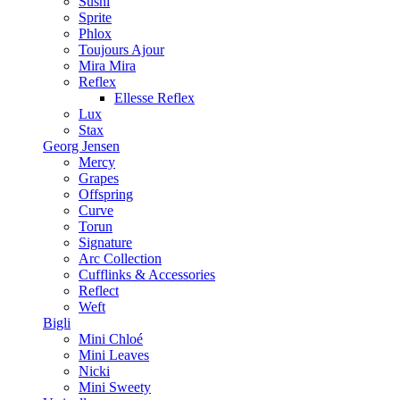
Sushi
Sprite
Phlox
Toujours Ajour
Mira Mira
Reflex
Ellesse Reflex
Lux
Stax
Georg Jensen
Mercy
Grapes
Offspring
Curve
Torun
Signature
Arc Collection
Cufflinks & Accessories
Reflect
Weft
Bigli
Mini Chloé
Mini Leaves
Nicki
Mini Sweety