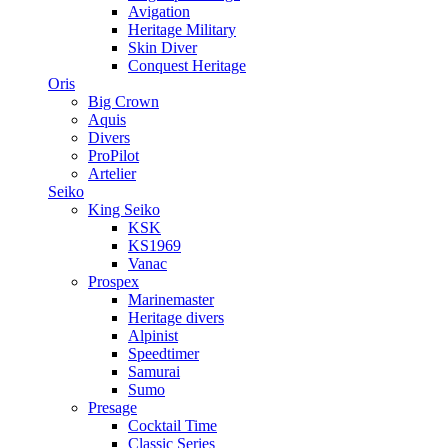
Avigation
Heritage Military
Skin Diver
Conquest Heritage
Oris
Big Crown
Aquis
Divers
ProPilot
Artelier
Seiko
King Seiko
KSK
KS1969
Vanac
Prospex
Marinemaster
Heritage divers
Alpinist
Speedtimer
Samurai
Sumo
Presage
Cocktail Time
Classic Series