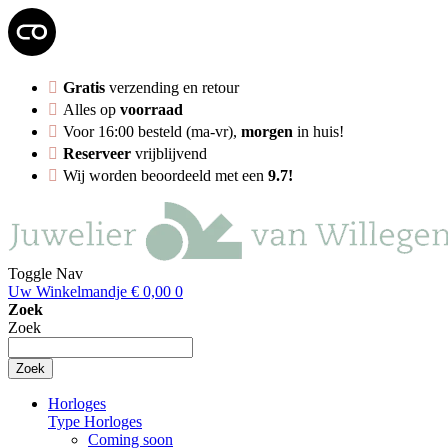
Gratis
verzending en retour
Alles op
voorraad
Voor 16:00 besteld (ma-vr),
morgen
in huis!
Reserveer
vrijblijvend
Wij worden beoordeeld met een
9.7!
Toggle Nav
Uw Winkelmandje
€ 0,00
0
Zoek
Zoek
Zoek
Horloges
Type Horloges
Coming soon