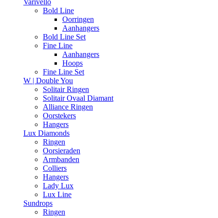
Varivello
Bold Line
Oorringen
Aanhangers
Bold Line Set
Fine Line
Aanhangers
Hoops
Fine Line Set
W | Double You
Solitair Ringen
Solitair Ovaal Diamant
Alliance Ringen
Oorstekers
Hangers
Lux Diamonds
Ringen
Oorsieraden
Armbanden
Colliers
Hangers
Lady Lux
Lux Line
Sundrops
Ringen