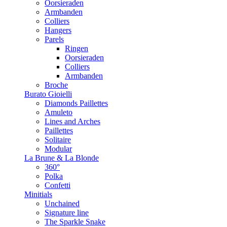
Oorsieraden
Armbanden
Colliers
Hangers
Parels
Ringen
Oorsieraden
Colliers
Armbanden
Broche
Burato Gioielli
Diamonds Paillettes
Amuleto
Lines and Arches
Paillettes
Solitaire
Modular
La Brune & La Blonde
360°
Polka
Confetti
Minitials
Unchained
Signature line
The Sparkle Snake