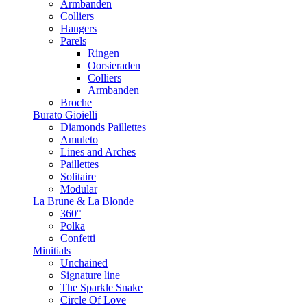
Armbanden
Colliers
Hangers
Parels
Ringen
Oorsieraden
Colliers
Armbanden
Broche
Burato Gioielli
Diamonds Paillettes
Amuleto
Lines and Arches
Paillettes
Solitaire
Modular
La Brune & La Blonde
360°
Polka
Confetti
Minitials
Unchained
Signature line
The Sparkle Snake
Circle Of Love