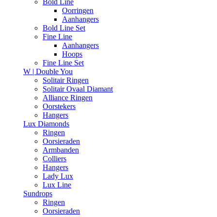
Bold Line
Oorringen
Aanhangers
Bold Line Set
Fine Line
Aanhangers
Hoops
Fine Line Set
W | Double You
Solitair Ringen
Solitair Ovaal Diamant
Alliance Ringen
Oorstekers
Hangers
Lux Diamonds
Ringen
Oorsieraden
Armbanden
Colliers
Hangers
Lady Lux
Lux Line
Sundrops
Ringen
Oorsieraden