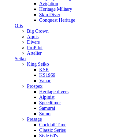
Avigation
Heritage Military
Skin Diver
Conquest Heritage
Oris
Big Crown
Aquis
Divers
ProPilot
Artelier
Seiko
King Seiko
KSK
KS1969
Vanac
Prospex
Heritage divers
Alpinist
Speedtimer
Samurai
Sumo
Presage
Cocktail Time
Classic Series
Style 60's