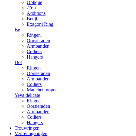
Oblique
Æon
Additions
Benji
Exagoni Ring
Be
Ringen
Oorsieraden
Armbanden
Colliers
Hangers
Dot
Ringen
Oorsieraden
Armbanden
Colliers
Manchetknopen
Yeva delicate
Ringen
Oorsieraden
Armbanden
Colliers
Hangers
Trouwringen
Verlovingsringen