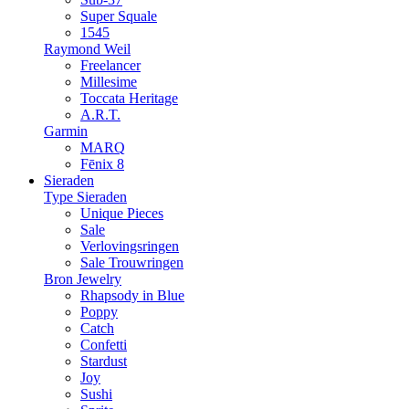
Super Squale
1545
Raymond Weil
Freelancer
Millesime
Toccata Heritage
A.R.T.
Garmin
MARQ
Fēnix 8
Sieraden
Type Sieraden
Unique Pieces
Sale
Verlovingsringen
Sale Trouwringen
Bron Jewelry
Rhapsody in Blue
Poppy
Catch
Confetti
Stardust
Joy
Sushi