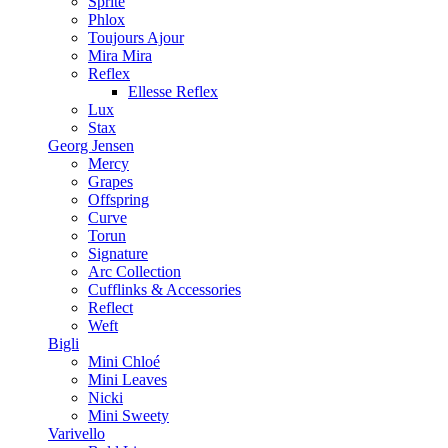
Sprite
Phlox
Toujours Ajour
Mira Mira
Reflex
Ellesse Reflex
Lux
Stax
Georg Jensen
Mercy
Grapes
Offspring
Curve
Torun
Signature
Arc Collection
Cufflinks & Accessories
Reflect
Weft
Bigli
Mini Chloé
Mini Leaves
Nicki
Mini Sweety
Varivello