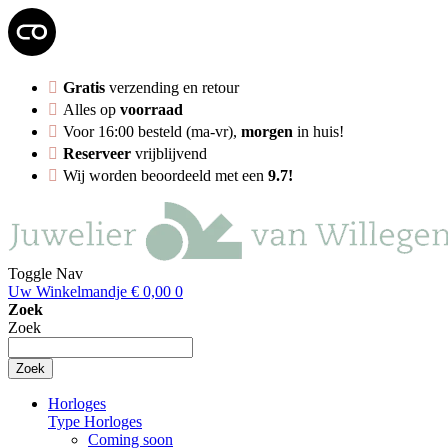
Gratis
verzending en retour
Alles op
voorraad
Voor 16:00 besteld (ma-vr),
morgen
in huis!
Reserveer
vrijblijvend
Wij worden beoordeeld met een
9.7!
Toggle Nav
Uw Winkelmandje
€ 0,00
0
Zoek
Zoek
Zoek
Horloges
Type Horloges
Coming soon