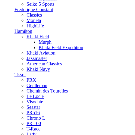
Seiko 5 Sports
Frederique Constant
Classics
Moneta
HighLife
Hamilton
Khaki Field
Murph
Khaki Field Expedition
Khaki Aviation
Jazzmaster
American Classics
Khaki Navy
Tissot
PRX
Gentleman
Chemin des Tourelles
Le Locle
Visodate
Seastar
PR516
Chrono L
PR 100
T-Race
Lady