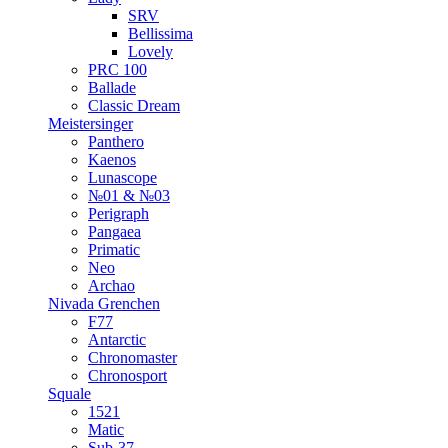
SRV
Bellissima
Lovely
PRC 100
Ballade
Classic Dream
Meistersinger
Panthero
Kaenos
Lunascope
№01 & №03
Perigraph
Pangaea
Primatic
Neo
Archao
Nivada Grenchen
F77
Antarctic
Chronomaster
Chronosport
Squale
1521
Matic
Sub-37