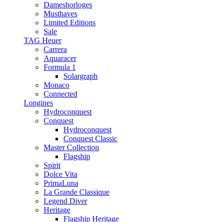
Dameshorloges
Musthaves
Limited Editions
Sale
TAG Heuer
Carrera
Aquaracer
Formula 1
Solargraph
Monaco
Connected
Longines
Hydroconquest
Conquest
Hydroconquest
Conquest Classic
Master Collection
Flagship
Spirit
Dolce Vita
PrimaLuna
La Grande Classique
Legend Diver
Heritage
Flagship Heritage