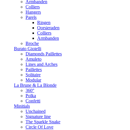
Armbanden
Colliers
Hangers
Parels
Ringen
Oorsieraden
Colliers
Armbanden
Broche
Burato Gioielli
Diamonds Paillettes
Amuleto
Lines and Arches
Paillettes
Solitaire
Modular
La Brune & La Blonde
360°
Polka
Confetti
Minitials
Unchained
Signature line
The Sparkle Snake
Circle Of Love