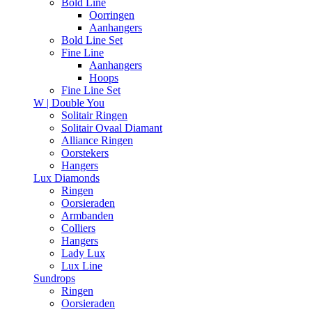
Bold Line
Oorringen
Aanhangers
Bold Line Set
Fine Line
Aanhangers
Hoops
Fine Line Set
W | Double You
Solitair Ringen
Solitair Ovaal Diamant
Alliance Ringen
Oorstekers
Hangers
Lux Diamonds
Ringen
Oorsieraden
Armbanden
Colliers
Hangers
Lady Lux
Lux Line
Sundrops
Ringen
Oorsieraden