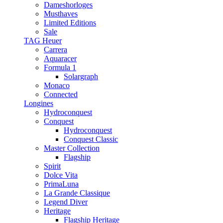
Dameshorloges
Musthaves
Limited Editions
Sale
TAG Heuer
Carrera
Aquaracer
Formula 1
Solargraph
Monaco
Connected
Longines
Hydroconquest
Conquest
Hydroconquest
Conquest Classic
Master Collection
Flagship
Spirit
Dolce Vita
PrimaLuna
La Grande Classique
Legend Diver
Heritage
Flagship Heritage