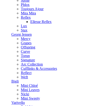
Sprite
Phlox
Toujours Ajour
Mira Mira
Reflex
Ellesse Reflex
Lux
Stax
Georg Jensen
Mercy
Grapes
Offspring
Curve
Torun
Signature
Arc Collection
Cufflinks & Accessories
Reflect
Weft
Bigli
Mini Chloé
Mini Leaves
Nicki
Mini Sweety
Varivello