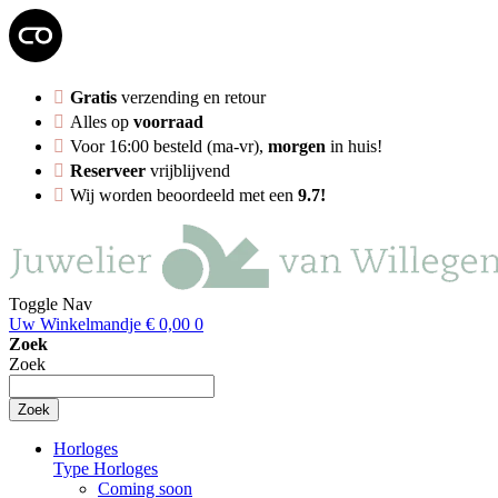
Gratis
verzending en retour
Alles op
voorraad
Voor 16:00 besteld (ma-vr),
morgen
in huis!
Reserveer
vrijblijvend
Wij worden beoordeeld met een
9.7!
Toggle Nav
Uw Winkelmandje
€ 0,00
0
Zoek
Zoek
Zoek
Horloges
Type Horloges
Coming soon