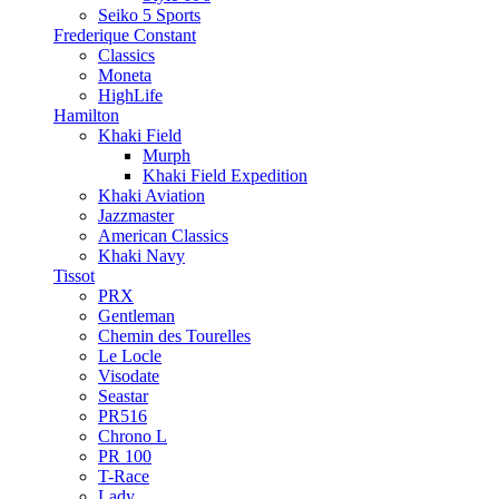
Seiko 5 Sports
Frederique Constant
Classics
Moneta
HighLife
Hamilton
Khaki Field
Murph
Khaki Field Expedition
Khaki Aviation
Jazzmaster
American Classics
Khaki Navy
Tissot
PRX
Gentleman
Chemin des Tourelles
Le Locle
Visodate
Seastar
PR516
Chrono L
PR 100
T-Race
Lady