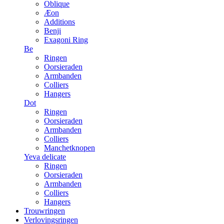
Oblique
Æon
Additions
Benji
Exagoni Ring
Be
Ringen
Oorsieraden
Armbanden
Colliers
Hangers
Dot
Ringen
Oorsieraden
Armbanden
Colliers
Manchetknopen
Yeva delicate
Ringen
Oorsieraden
Armbanden
Colliers
Hangers
Trouwringen
Verlovingsringen