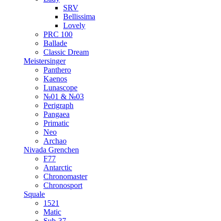
SRV
Bellissima
Lovely
PRC 100
Ballade
Classic Dream
Meistersinger
Panthero
Kaenos
Lunascope
№01 & №03
Perigraph
Pangaea
Primatic
Neo
Archao
Nivada Grenchen
F77
Antarctic
Chronomaster
Chronosport
Squale
1521
Matic
Sub-37