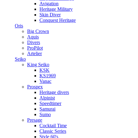
Avigation
Heritage Military
Skin Diver
Conquest Heritage
Oris
Big Crown
Aquis
Divers
ProPilot
Artelier
Seiko
King Seiko
KSK
KS1969
Vanac
Prospex
Heritage divers
Alpinist
Speedtimer
Samurai
Sumo
Presage
Cocktail Time
Classic Series
Style 60's