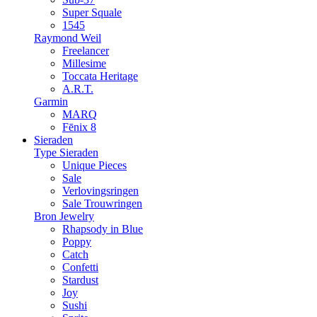
Super Squale
1545
Raymond Weil
Freelancer
Millesime
Toccata Heritage
A.R.T.
Garmin
MARQ
Fēnix 8
Sieraden
Type Sieraden
Unique Pieces
Sale
Verlovingsringen
Sale Trouwringen
Bron Jewelry
Rhapsody in Blue
Poppy
Catch
Confetti
Stardust
Joy
Sushi