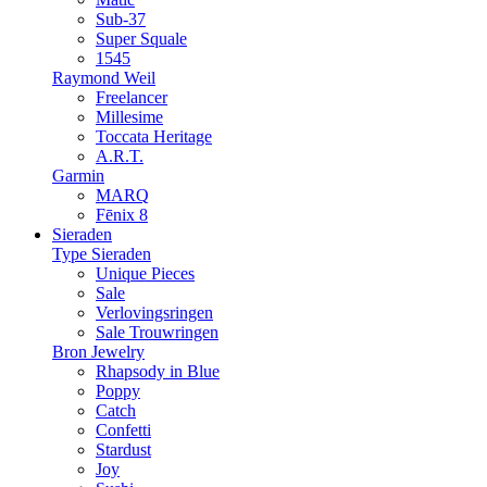
Sub-37
Super Squale
1545
Raymond Weil
Freelancer
Millesime
Toccata Heritage
A.R.T.
Garmin
MARQ
Fēnix 8
Sieraden
Type Sieraden
Unique Pieces
Sale
Verlovingsringen
Sale Trouwringen
Bron Jewelry
Rhapsody in Blue
Poppy
Catch
Confetti
Stardust
Joy