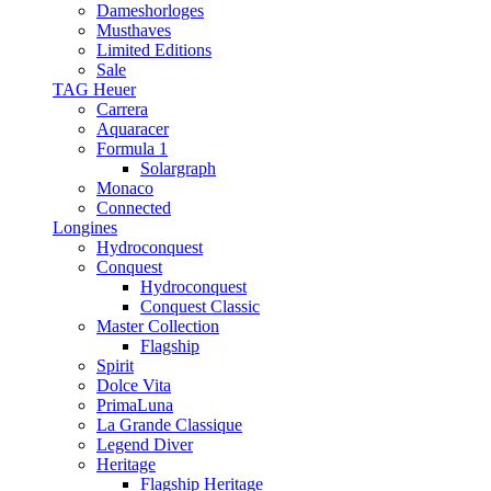
Dameshorloges
Musthaves
Limited Editions
Sale
TAG Heuer
Carrera
Aquaracer
Formula 1
Solargraph
Monaco
Connected
Longines
Hydroconquest
Conquest
Hydroconquest
Conquest Classic
Master Collection
Flagship
Spirit
Dolce Vita
PrimaLuna
La Grande Classique
Legend Diver
Heritage
Flagship Heritage