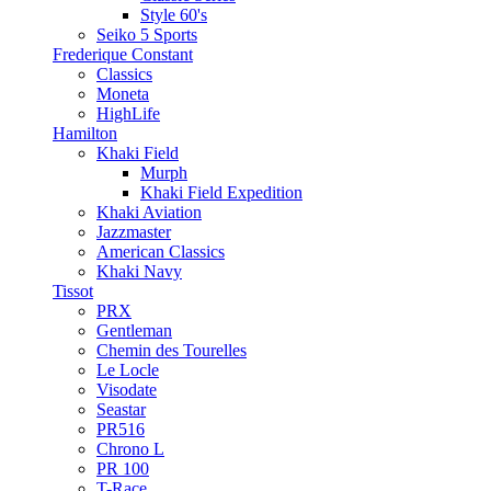
Style 60's
Seiko 5 Sports
Frederique Constant
Classics
Moneta
HighLife
Hamilton
Khaki Field
Murph
Khaki Field Expedition
Khaki Aviation
Jazzmaster
American Classics
Khaki Navy
Tissot
PRX
Gentleman
Chemin des Tourelles
Le Locle
Visodate
Seastar
PR516
Chrono L
PR 100
T-Race