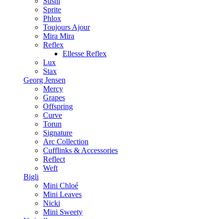
Sushi
Sprite
Phlox
Toujours Ajour
Mira Mira
Reflex
Ellesse Reflex
Lux
Stax
Georg Jensen
Mercy
Grapes
Offspring
Curve
Torun
Signature
Arc Collection
Cufflinks & Accessories
Reflect
Weft
Bigli
Mini Chloé
Mini Leaves
Nicki
Mini Sweety