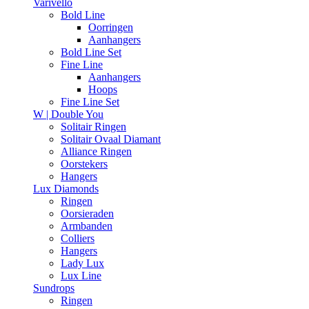
Varivello
Bold Line
Oorringen
Aanhangers
Bold Line Set
Fine Line
Aanhangers
Hoops
Fine Line Set
W | Double You
Solitair Ringen
Solitair Ovaal Diamant
Alliance Ringen
Oorstekers
Hangers
Lux Diamonds
Ringen
Oorsieraden
Armbanden
Colliers
Hangers
Lady Lux
Lux Line
Sundrops
Ringen