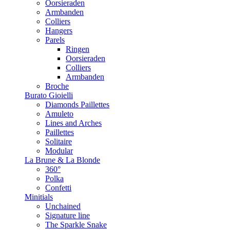
Oorsieraden
Armbanden
Colliers
Hangers
Parels
Ringen
Oorsieraden
Colliers
Armbanden
Broche
Burato Gioielli
Diamonds Paillettes
Amuleto
Lines and Arches
Paillettes
Solitaire
Modular
La Brune & La Blonde
360°
Polka
Confetti
Minitials
Unchained
Signature line
The Sparkle Snake