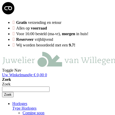
Gratis
verzending en retour
Alles op
voorraad
Voor 16:00 besteld (ma-vr),
morgen
in huis!
Reserveer
vrijblijvend
Wij worden beoordeeld met een
9.7!
Toggle Nav
Uw Winkelmandje
€ 0,00
0
Zoek
Zoek
Zoek
Horloges
Type Horloges
Coming soon