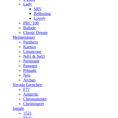
Lady
SRV
Bellissima
Lovely
PRC 100
Ballade
Classic Dream
Meistersinger
Panthero
Kaenos
Lunascope
№01 & №03
Perigraph
Pangaea
Primatic
Neo
Archao
Nivada Grenchen
F77
Antarctic
Chronomaster
Chronosport
Squale
1521
Matic