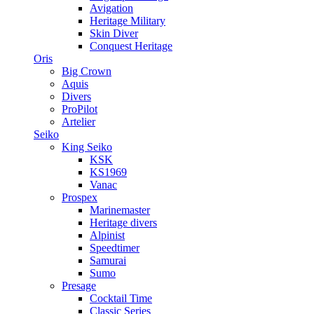
Avigation
Heritage Military
Skin Diver
Conquest Heritage
Oris
Big Crown
Aquis
Divers
ProPilot
Artelier
Seiko
King Seiko
KSK
KS1969
Vanac
Prospex
Marinemaster
Heritage divers
Alpinist
Speedtimer
Samurai
Sumo
Presage
Cocktail Time
Classic Series