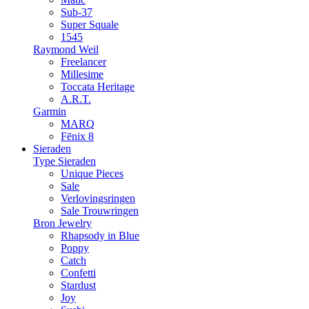
Sub-37
Super Squale
1545
Raymond Weil
Freelancer
Millesime
Toccata Heritage
A.R.T.
Garmin
MARQ
Fēnix 8
Sieraden
Type Sieraden
Unique Pieces
Sale
Verlovingsringen
Sale Trouwringen
Bron Jewelry
Rhapsody in Blue
Poppy
Catch
Confetti
Stardust
Joy