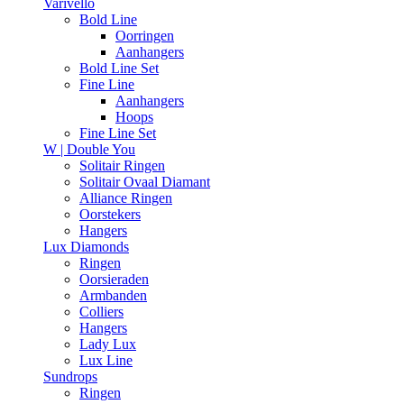
Varivello
Bold Line
Oorringen
Aanhangers
Bold Line Set
Fine Line
Aanhangers
Hoops
Fine Line Set
W | Double You
Solitair Ringen
Solitair Ovaal Diamant
Alliance Ringen
Oorstekers
Hangers
Lux Diamonds
Ringen
Oorsieraden
Armbanden
Colliers
Hangers
Lady Lux
Lux Line
Sundrops
Ringen