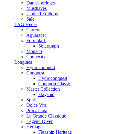
Dameshorloges
Musthaves
Limited Editions
Sale
TAG Heuer
Carrera
Aquaracer
Formula 1
Solargraph
Monaco
Connected
Longines
Hydroconquest
Conquest
Hydroconquest
Conquest Classic
Master Collection
Flagship
Spirit
Dolce Vita
PrimaLuna
La Grande Classique
Legend Diver
Heritage
Flagship Heritage