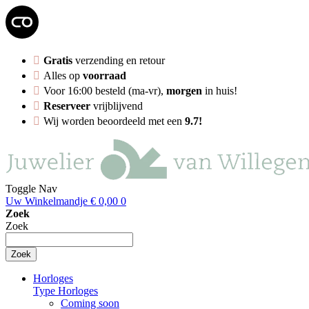
Gratis
verzending en retour
Alles op
voorraad
Voor 16:00 besteld (ma-vr),
morgen
in huis!
Reserveer
vrijblijvend
Wij worden beoordeeld met een
9.7!
Toggle Nav
Uw Winkelmandje
€ 0,00
0
Zoek
Zoek
Zoek
Horloges
Type Horloges
Coming soon