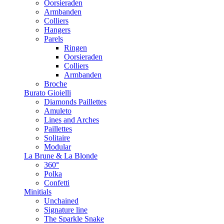
Oorsieraden
Armbanden
Colliers
Hangers
Parels
Ringen
Oorsieraden
Colliers
Armbanden
Broche
Burato Gioielli
Diamonds Paillettes
Amuleto
Lines and Arches
Paillettes
Solitaire
Modular
La Brune & La Blonde
360°
Polka
Confetti
Minitials
Unchained
Signature line
The Sparkle Snake