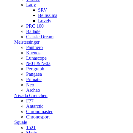
Lady
SRV
Bellissima
Lovely
PRC 100
Ballade
Classic Dream
Meistersinger
Panthero
Kaenos
Lunascope
№01 & №03
Perigraph
Pangaea
Primatic
Neo
Archao
Nivada Grenchen
F77
Antarctic
Chronomaster
Chronosport
Squale
1521
Matic