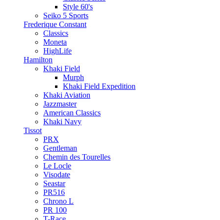
Style 60's
Seiko 5 Sports
Frederique Constant
Classics
Moneta
HighLife
Hamilton
Khaki Field
Murph
Khaki Field Expedition
Khaki Aviation
Jazzmaster
American Classics
Khaki Navy
Tissot
PRX
Gentleman
Chemin des Tourelles
Le Locle
Visodate
Seastar
PR516
Chrono L
PR 100
T-Race