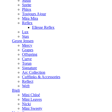
Sushi
Sprite
Phlox
Toujours Ajour
Mira Mira
Reflex
Ellesse Reflex
Lux
Stax
Georg Jensen
Mercy
Grapes
Offspring
Curve
Torun
Signature
Arc Collection
Cufflinks & Accessories
Reflect
Weft
Bigli
Mini Chloé
Mini Leaves
Nicki
Mini Sweety