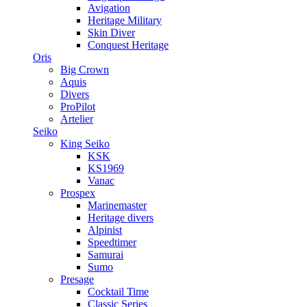
Avigation
Heritage Military
Skin Diver
Conquest Heritage
Oris
Big Crown
Aquis
Divers
ProPilot
Artelier
Seiko
King Seiko
KSK
KS1969
Vanac
Prospex
Marinemaster
Heritage divers
Alpinist
Speedtimer
Samurai
Sumo
Presage
Cocktail Time
Classic Series