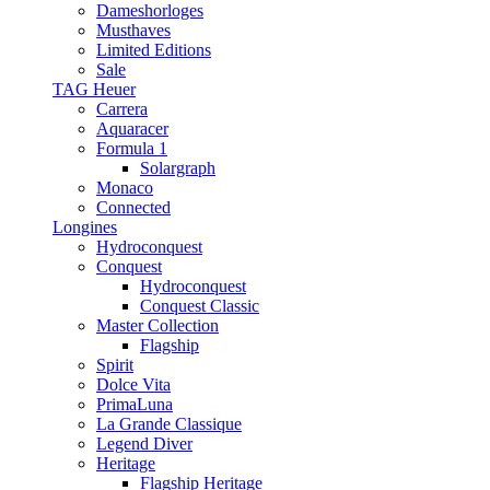
Dameshorloges
Musthaves
Limited Editions
Sale
TAG Heuer
Carrera
Aquaracer
Formula 1
Solargraph
Monaco
Connected
Longines
Hydroconquest
Conquest
Hydroconquest
Conquest Classic
Master Collection
Flagship
Spirit
Dolce Vita
PrimaLuna
La Grande Classique
Legend Diver
Heritage
Flagship Heritage