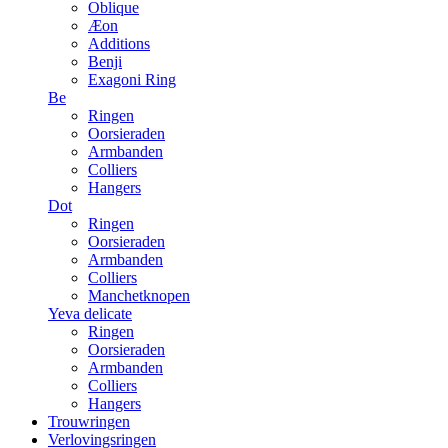
Oblique
Æon
Additions
Benji
Exagoni Ring
Be
Ringen
Oorsieraden
Armbanden
Colliers
Hangers
Dot
Ringen
Oorsieraden
Armbanden
Colliers
Manchetknopen
Yeva delicate
Ringen
Oorsieraden
Armbanden
Colliers
Hangers
Trouwringen
Verlovingsringen