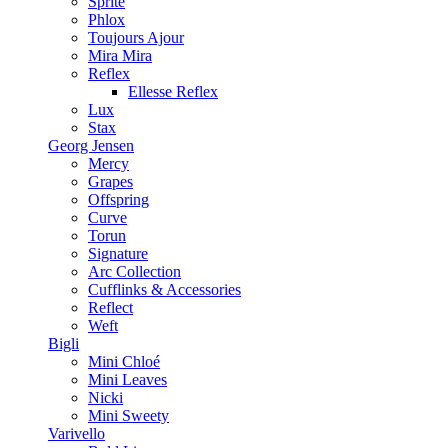
Sprite
Phlox
Toujours Ajour
Mira Mira
Reflex
Ellesse Reflex
Lux
Stax
Georg Jensen
Mercy
Grapes
Offspring
Curve
Torun
Signature
Arc Collection
Cufflinks & Accessories
Reflect
Weft
Bigli
Mini Chloé
Mini Leaves
Nicki
Mini Sweety
Varivello