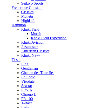
Seiko 5 Sports
Frederique Constant
Classics
Moneta
HighLife
Hamilton
Khaki Field
Murph
Khaki Field Expedition
Khaki Aviation
Jazzmaster
American Classics
Khaki Navy
Tissot
PRX
Gentleman
Chemin des Tourelles
Le Locle
Visodate
Seastar
PR516
Chrono L
PR 100
T-Race
Lady