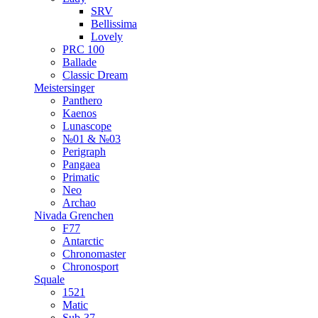
SRV
Bellissima
Lovely
PRC 100
Ballade
Classic Dream
Meistersinger
Panthero
Kaenos
Lunascope
№01 & №03
Perigraph
Pangaea
Primatic
Neo
Archao
Nivada Grenchen
F77
Antarctic
Chronomaster
Chronosport
Squale
1521
Matic
Sub-37