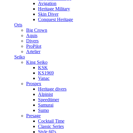
Avigation
Heritage Military
Skin Diver
Conquest Heritage
Oris
Big Crown
Aquis
Divers
ProPilot
Artelier
Seiko
King Seiko
KSK
KS1969
Vanac
Prospex
Heritage divers
Alpinist
Speedtimer
Samurai
Sumo
Presage
Cocktail Time
Classic Series
Style 60's