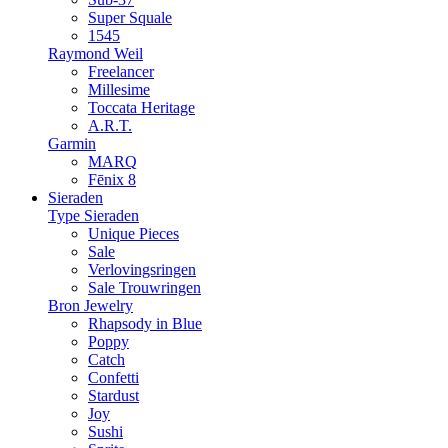
Super Squale
1545
Raymond Weil
Freelancer
Millesime
Toccata Heritage
A.R.T.
Garmin
MARQ
Fēnix 8
Sieraden
Type Sieraden
Unique Pieces
Sale
Verlovingsringen
Sale Trouwringen
Bron Jewelry
Rhapsody in Blue
Poppy
Catch
Confetti
Stardust
Joy
Sushi