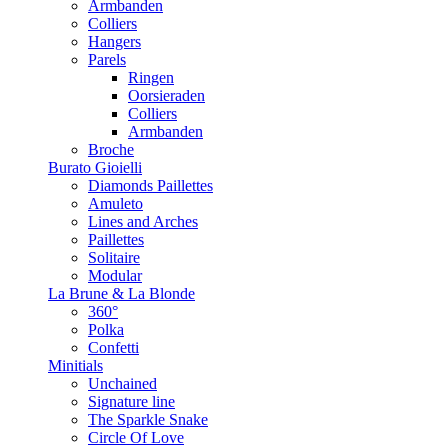
Armbanden
Colliers
Hangers
Parels
Ringen
Oorsieraden
Colliers
Armbanden
Broche
Burato Gioielli
Diamonds Paillettes
Amuleto
Lines and Arches
Paillettes
Solitaire
Modular
La Brune & La Blonde
360°
Polka
Confetti
Minitials
Unchained
Signature line
The Sparkle Snake
Circle Of Love