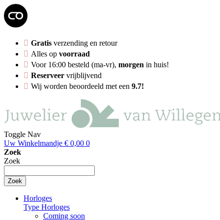
Gratis
verzending en retour
Alles op
voorraad
Voor 16:00 besteld (ma-vr),
morgen
in huis!
Reserveer
vrijblijvend
Wij worden beoordeeld met een
9.7!
Toggle Nav
Uw Winkelmandje
€ 0,00
0
Zoek
Zoek
Zoek
Horloges
Type Horloges
Coming soon