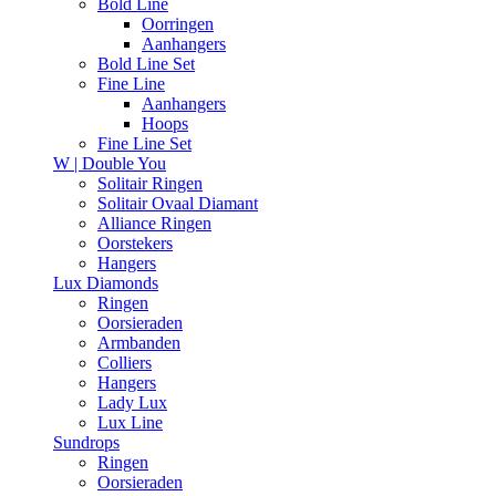
Bold Line
Oorringen
Aanhangers
Bold Line Set
Fine Line
Aanhangers
Hoops
Fine Line Set
W | Double You
Solitair Ringen
Solitair Ovaal Diamant
Alliance Ringen
Oorstekers
Hangers
Lux Diamonds
Ringen
Oorsieraden
Armbanden
Colliers
Hangers
Lady Lux
Lux Line
Sundrops
Ringen
Oorsieraden