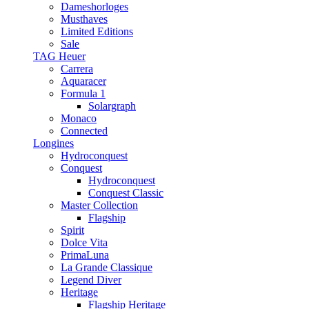
Dameshorloges
Musthaves
Limited Editions
Sale
TAG Heuer
Carrera
Aquaracer
Formula 1
Solargraph
Monaco
Connected
Longines
Hydroconquest
Conquest
Hydroconquest
Conquest Classic
Master Collection
Flagship
Spirit
Dolce Vita
PrimaLuna
La Grande Classique
Legend Diver
Heritage
Flagship Heritage