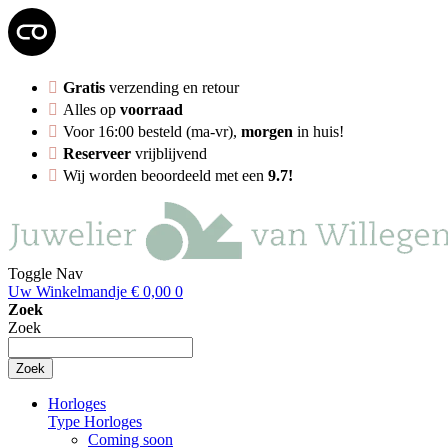
Gratis
verzending en retour
Alles op
voorraad
Voor 16:00 besteld (ma-vr),
morgen
in huis!
Reserveer
vrijblijvend
Wij worden beoordeeld met een
9.7!
Toggle Nav
Uw Winkelmandje
€ 0,00
0
Zoek
Zoek
Zoek
Horloges
Type Horloges
Coming soon