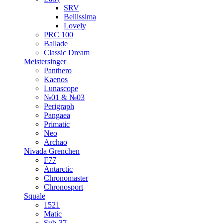
SRV
Bellissima
Lovely
PRC 100
Ballade
Classic Dream
Meistersinger
Panthero
Kaenos
Lunascope
№01 & №03
Perigraph
Pangaea
Primatic
Neo
Archao
Nivada Grenchen
F77
Antarctic
Chronomaster
Chronosport
Squale
1521
Matic
Sub-37