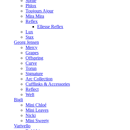
Sprite
Phlox
Toujours Ajour
Mira Mira
Reflex
Ellesse Reflex
Lux
Stax
Georg Jensen
Mercy
Grapes
Offspring
Curve
Torun
Signature
Arc Collection
Cufflinks & Accessories
Reflect
Weft
Bigli
Mini Chloé
Mini Leaves
Nicki
Mini Sweety
Varivello