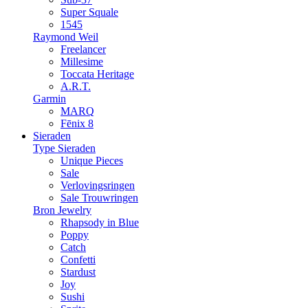
Super Squale
1545
Raymond Weil
Freelancer
Millesime
Toccata Heritage
A.R.T.
Garmin
MARQ
Fēnix 8
Sieraden
Type Sieraden
Unique Pieces
Sale
Verlovingsringen
Sale Trouwringen
Bron Jewelry
Rhapsody in Blue
Poppy
Catch
Confetti
Stardust
Joy
Sushi