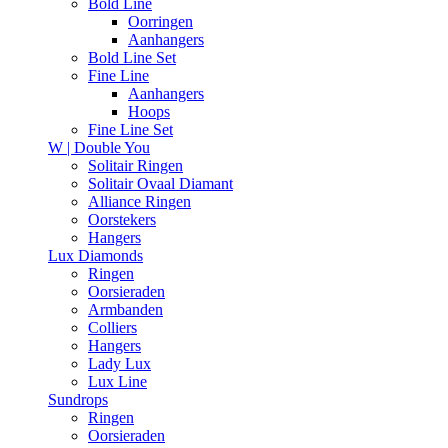
Bold Line
Oorringen
Aanhangers
Bold Line Set
Fine Line
Aanhangers
Hoops
Fine Line Set
W | Double You
Solitair Ringen
Solitair Ovaal Diamant
Alliance Ringen
Oorstekers
Hangers
Lux Diamonds
Ringen
Oorsieraden
Armbanden
Colliers
Hangers
Lady Lux
Lux Line
Sundrops
Ringen
Oorsieraden