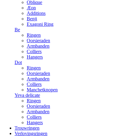
Oblique
Æon
Additions
Benji
Exagoni Ring
Be
Ringen
Oorsieraden
Armbanden
Colliers
Hangers
Dot
Ringen
Oorsieraden
Armbanden
Colliers
Manchetknopen
Yeva delicate
Ringen
Oorsieraden
Armbanden
Colliers
Hangers
Trouwringen
Verlovingsringen