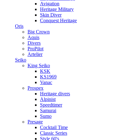
Avigation
Heritage Military
Skin Diver
Conquest Heritage
Oris
Big Crown
Aquis
Divers
ProPilot
Artelier
Seiko
King Seiko
KSK
KS1969
Vanac
Prospex
Heritage divers
Alpinist
Speedtimer
Samurai
Sumo
Presage
Cocktail Time
Classic Series
Style 60's