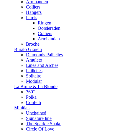
Armbanden
Colliers
Hangers
Parels
Ringen
Oorsieraden
Colliers
Armbanden
Broche
Burato Gioielli
Diamonds Paillettes
Amuleto
Lines and Arches
Paillettes
Solitaire
Modular
La Brune & La Blonde
360°
Polka
Confetti
Minitials
Unchained
Signature line
The Sparkle Snake
Circle Of Love