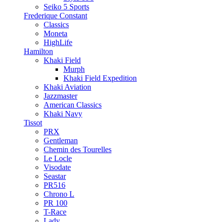
Seiko 5 Sports
Frederique Constant
Classics
Moneta
HighLife
Hamilton
Khaki Field
Murph
Khaki Field Expedition
Khaki Aviation
Jazzmaster
American Classics
Khaki Navy
Tissot
PRX
Gentleman
Chemin des Tourelles
Le Locle
Visodate
Seastar
PR516
Chrono L
PR 100
T-Race
Lady