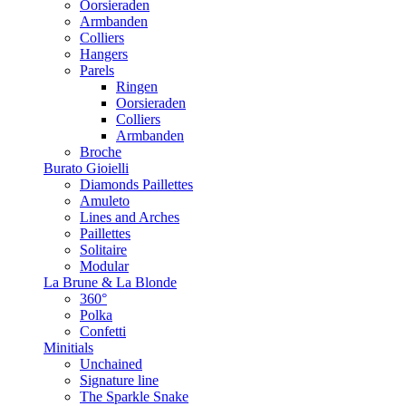
Oorsieraden
Armbanden
Colliers
Hangers
Parels
Ringen
Oorsieraden
Colliers
Armbanden
Broche
Burato Gioielli
Diamonds Paillettes
Amuleto
Lines and Arches
Paillettes
Solitaire
Modular
La Brune & La Blonde
360°
Polka
Confetti
Minitials
Unchained
Signature line
The Sparkle Snake