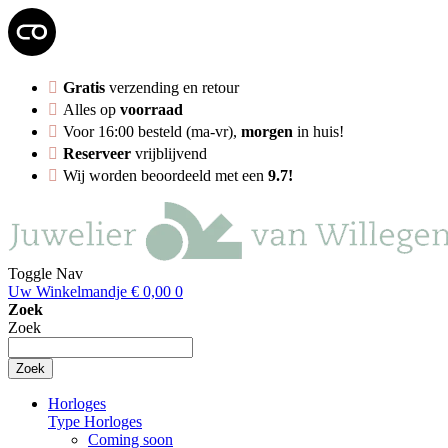
Gratis
verzending en retour
Alles op
voorraad
Voor 16:00 besteld (ma-vr),
morgen
in huis!
Reserveer
vrijblijvend
Wij worden beoordeeld met een
9.7!
Toggle Nav
Uw Winkelmandje
€ 0,00
0
Zoek
Zoek
Zoek
Horloges
Type Horloges
Coming soon