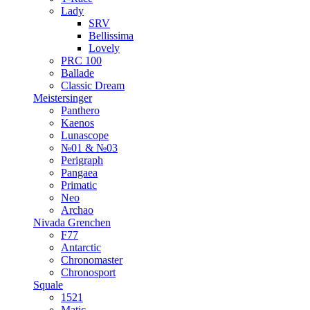
Lady
SRV
Bellissima
Lovely
PRC 100
Ballade
Classic Dream
Meistersinger
Panthero
Kaenos
Lunascope
№01 & №03
Perigraph
Pangaea
Primatic
Neo
Archao
Nivada Grenchen
F77
Antarctic
Chronomaster
Chronosport
Squale
1521
Matic