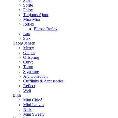
Sushi
Sprite
Phlox
Toujours Ajour
Mira Mira
Reflex
Ellesse Reflex
Lux
Stax
Georg Jensen
Mercy
Grapes
Offspring
Curve
Torun
Signature
Arc Collection
Cufflinks & Accessories
Reflect
Weft
Bigli
Mini Chloé
Mini Leaves
Nicki
Mini Sweety