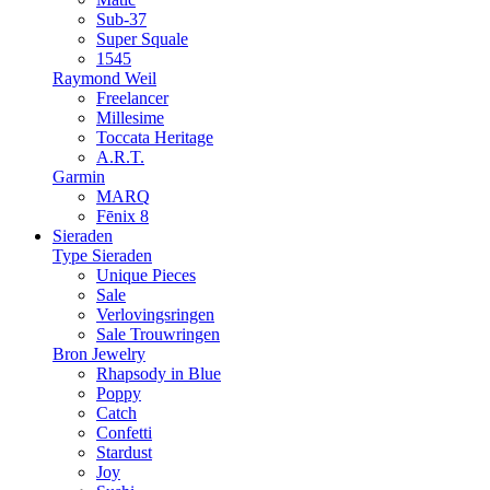
Sub-37
Super Squale
1545
Raymond Weil
Freelancer
Millesime
Toccata Heritage
A.R.T.
Garmin
MARQ
Fēnix 8
Sieraden
Type Sieraden
Unique Pieces
Sale
Verlovingsringen
Sale Trouwringen
Bron Jewelry
Rhapsody in Blue
Poppy
Catch
Confetti
Stardust
Joy