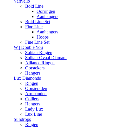
Varivello
Bold Line
Oorringen
Aanhangers
Bold Line Set
Fine Line
Aanhangers
Hoops
Fine Line Set
W | Double You
Solitair Ringen
Solitair Ovaal Diamant
Alliance Ringen
Oorstekers
Hangers
Lux Diamonds
Ringen
Oorsieraden
Armbanden
Colliers
Hangers
Lady Lux
Lux Line
Sundrops
Ringen