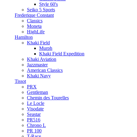
Style 60's
Seiko 5 Sports
Frederique Constant
Classics
Moneta
HighLife
Hamilton
Khaki Field
Murph
Khaki Field Expedition
Khaki Aviation
Jazzmaster
American Classics
Khaki Navy
Tissot
PRX
Gentleman
Chemin des Tourelles
Le Locle
Visodate
Seastar
PR516
Chrono L
PR 100
T-Race