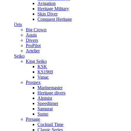
Avigation
Heritage Military
Skin Diver
Conquest Heritage
Oris
Big Crown
Aquis
Divers
ProPilot
Artelier
Seiko
King Seiko
KSK
KS1969
Vanac
Prospex
Marinemaster
Heritage divers
Alpinist
Speedtimer
Samurai
Sumo
Presage
Cocktail Time
Classic Series