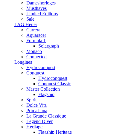
Dameshorloges
Musthaves
Limited Editions
Sale
TAG Heuer
Carrera
Aquaracer
Formula 1
Solargraph
Monaco
Connected
Longines
Hydroconquest
Conquest
Hydroconquest
Conquest Classic
Master Collection
Flagship
Spirit
Dolce Vita
PrimaLuna
La Grande Classique
Legend Diver
Heritage
Flagship Heritage