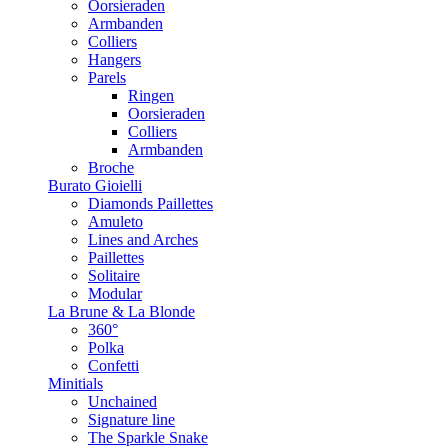
Oorsieraden
Armbanden
Colliers
Hangers
Parels
Ringen
Oorsieraden
Colliers
Armbanden
Broche
Burato Gioielli
Diamonds Paillettes
Amuleto
Lines and Arches
Paillettes
Solitaire
Modular
La Brune & La Blonde
360°
Polka
Confetti
Minitials
Unchained
Signature line
The Sparkle Snake