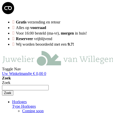
Gratis
verzending en retour
Alles op
voorraad
Voor 16:00 besteld (ma-vr),
morgen
in huis!
Reserveer
vrijblijvend
Wij worden beoordeeld met een
9.7!
Toggle Nav
Uw Winkelmandje
€ 0,00
0
Zoek
Zoek
Zoek
Horloges
Type Horloges
Coming soon