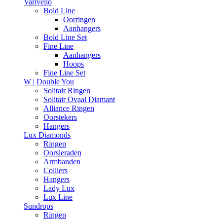
Varivello
Bold Line
Oorringen
Aanhangers
Bold Line Set
Fine Line
Aanhangers
Hoops
Fine Line Set
W | Double You
Solitair Ringen
Solitair Ovaal Diamant
Alliance Ringen
Oorstekers
Hangers
Lux Diamonds
Ringen
Oorsieraden
Armbanden
Colliers
Hangers
Lady Lux
Lux Line
Sundrops
Ringen