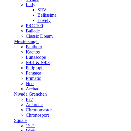
Lady
SRV
Bellissima
Lovely
PRC 100
Ballade
Classic Dream
Meistersinger
Panthero
Kaenos
Lunascope
№01 & №03
Perigraph
Pangaea
Primatic
Neo
Archao
Nivada Grenchen
F77
Antarctic
Chronomaster
Chronosport
Squale
1521
Matic