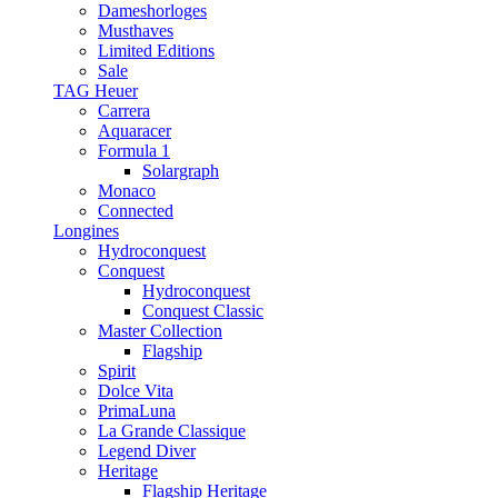
Dameshorloges
Musthaves
Limited Editions
Sale
TAG Heuer
Carrera
Aquaracer
Formula 1
Solargraph
Monaco
Connected
Longines
Hydroconquest
Conquest
Hydroconquest
Conquest Classic
Master Collection
Flagship
Spirit
Dolce Vita
PrimaLuna
La Grande Classique
Legend Diver
Heritage
Flagship Heritage