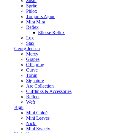
Sushi
Sprite
Phlox
Toujours Ajour
Mira Mira
Reflex
Ellesse Reflex
Lux
Stax
Georg Jensen
Mercy
Grapes
Offspring
Curve
Torun
Signature
Arc Collection
Cufflinks & Accessories
Reflect
Weft
Bigli
Mini Chloé
Mini Leaves
Nicki
Mini Sweety