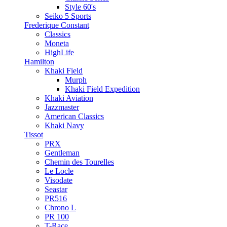
Style 60's
Seiko 5 Sports
Frederique Constant
Classics
Moneta
HighLife
Hamilton
Khaki Field
Murph
Khaki Field Expedition
Khaki Aviation
Jazzmaster
American Classics
Khaki Navy
Tissot
PRX
Gentleman
Chemin des Tourelles
Le Locle
Visodate
Seastar
PR516
Chrono L
PR 100
T-Race