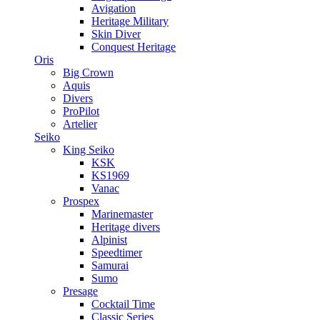
Avigation
Heritage Military
Skin Diver
Conquest Heritage
Oris
Big Crown
Aquis
Divers
ProPilot
Artelier
Seiko
King Seiko
KSK
KS1969
Vanac
Prospex
Marinemaster
Heritage divers
Alpinist
Speedtimer
Samurai
Sumo
Presage
Cocktail Time
Classic Series