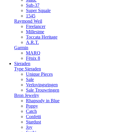
Sub-37
Super Squale
1545
Raymond Weil
Freelancer
Millesime
Toccata Heritage
A.R.T.
Garmin
MARQ
Fēnix 8
Sieraden
Type Sieraden
Unique Pieces
Sale
Verlovingsringen
Sale Trouwringen
Bron Jewelry
Rhapsody in Blue
Poppy
Catch
Confetti
Stardust
Joy