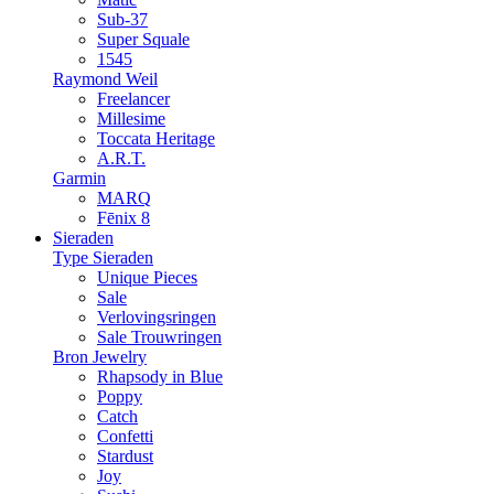
Sub-37
Super Squale
1545
Raymond Weil
Freelancer
Millesime
Toccata Heritage
A.R.T.
Garmin
MARQ
Fēnix 8
Sieraden
Type Sieraden
Unique Pieces
Sale
Verlovingsringen
Sale Trouwringen
Bron Jewelry
Rhapsody in Blue
Poppy
Catch
Confetti
Stardust
Joy