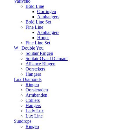
Varivello
Bold Line
Oorringen
Aanhangers
Bold Line Set
Fine Line
Aanhangers
Hoops
Fine Line Set
W | Double You
Solitair Ringen
Solitair Ovaal Diamant
Alliance Ringen
Oorstekers
Hangers
Lux Diamonds
Ringen
Oorsieraden
Armbanden
Colliers
Hangers
Lady Lux
Lux Line
Sundrops
Ringen