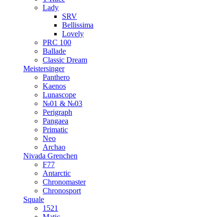
Lady
SRV
Bellissima
Lovely
PRC 100
Ballade
Classic Dream
Meistersinger
Panthero
Kaenos
Lunascope
№01 & №03
Perigraph
Pangaea
Primatic
Neo
Archao
Nivada Grenchen
F77
Antarctic
Chronomaster
Chronosport
Squale
1521
Matic