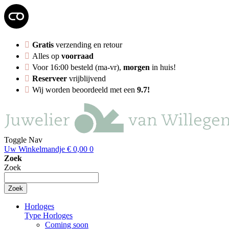
Gratis
verzending en retour
Alles op
voorraad
Voor 16:00 besteld (ma-vr),
morgen
in huis!
Reserveer
vrijblijvend
Wij worden beoordeeld met een
9.7!
Toggle Nav
Uw Winkelmandje
€ 0,00
0
Zoek
Zoek
Zoek
Horloges
Type Horloges
Coming soon