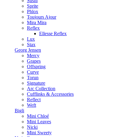
Sushi
Sprite
Phlox
Toujours Ajour
Mira Mira
Reflex
Ellesse Reflex
Lux
Stax
Georg Jensen
Mercy
Grapes
Offspring
Curve
Torun
Signature
Arc Collection
Cufflinks & Accessories
Reflect
Weft
Bigli
Mini Chloé
Mini Leaves
Nicki
Mini Sweety