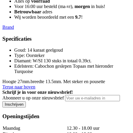
Alles op
voorraad
Voor 16:00 uur besteld (ma-vr),
morgen
in huis!
Betrouwbaar
adres
Wij worden beoordeeld met een
9.7
!
Brand
Specificaties
Goud
:
14 karaat geelgoud
Type
:
Oorsteker
Diamant
:
W/SI 130 stuks in totaal 0.39ct.
Edelsteen
:
Cabochon geslepen Topaas met hieronder
Turquoise
Hoogte 27mm.breedte 13.5mm. Met steker en pousette
Terug naar boven
Schrijf je in voor onze nieuwsbrief!
Abonneer u op onze nieuwsbrief
Inschrijven
Openingstijden
Maandag
12.30 - 18.00 uur