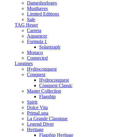
Dameshorloges
Musthaves
Limited Editions
Sale
TAG Heuer
Carrera
Aquaracer
Formula 1
Solargraph
Monaco
Connected
Longines
Hydroconquest
Conquest
Hydroconquest
Conquest Classic
Master Collection
Flagship
Spirit
Dolce Vita
PrimaLuna
La Grande Classique
Legend Diver
Heritage
Flagship Heritage