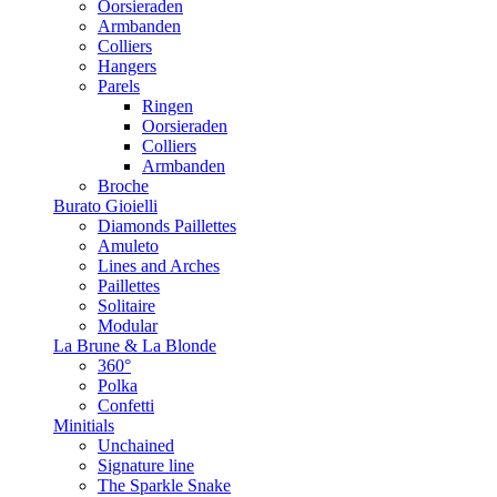
Oorsieraden
Armbanden
Colliers
Hangers
Parels
Ringen
Oorsieraden
Colliers
Armbanden
Broche
Burato Gioielli
Diamonds Paillettes
Amuleto
Lines and Arches
Paillettes
Solitaire
Modular
La Brune & La Blonde
360°
Polka
Confetti
Minitials
Unchained
Signature line
The Sparkle Snake