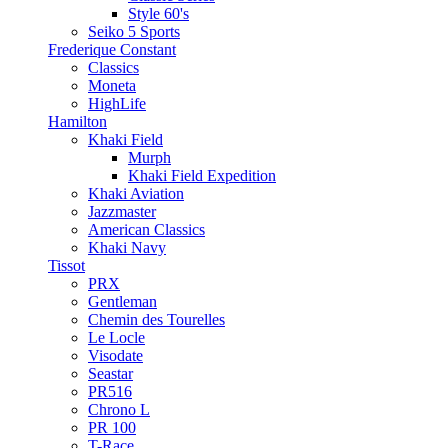
Style 60's
Seiko 5 Sports
Frederique Constant
Classics
Moneta
HighLife
Hamilton
Khaki Field
Murph
Khaki Field Expedition
Khaki Aviation
Jazzmaster
American Classics
Khaki Navy
Tissot
PRX
Gentleman
Chemin des Tourelles
Le Locle
Visodate
Seastar
PR516
Chrono L
PR 100
T-Race