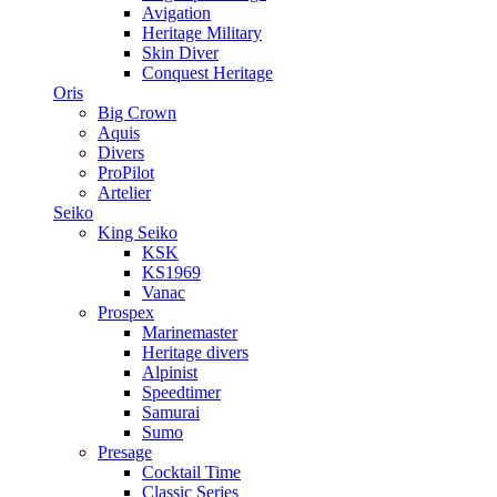
Avigation
Heritage Military
Skin Diver
Conquest Heritage
Oris
Big Crown
Aquis
Divers
ProPilot
Artelier
Seiko
King Seiko
KSK
KS1969
Vanac
Prospex
Marinemaster
Heritage divers
Alpinist
Speedtimer
Samurai
Sumo
Presage
Cocktail Time
Classic Series