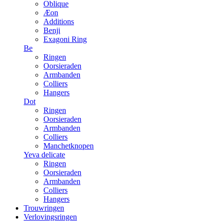
Oblique
Æon
Additions
Benji
Exagoni Ring
Be
Ringen
Oorsieraden
Armbanden
Colliers
Hangers
Dot
Ringen
Oorsieraden
Armbanden
Colliers
Manchetknopen
Yeva delicate
Ringen
Oorsieraden
Armbanden
Colliers
Hangers
Trouwringen
Verlovingsringen