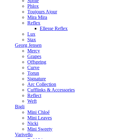
Sprite
Phlox
Toujours Ajour
Mira Mira
Reflex
Ellesse Reflex
Lux
Stax
Georg Jensen
Mercy
Grapes
Offspring
Curve
Torun
Signature
Arc Collection
Cufflinks & Accessories
Reflect
Weft
Bigli
Mini Chloé
Mini Leaves
Nicki
Mini Sweety
Varivello