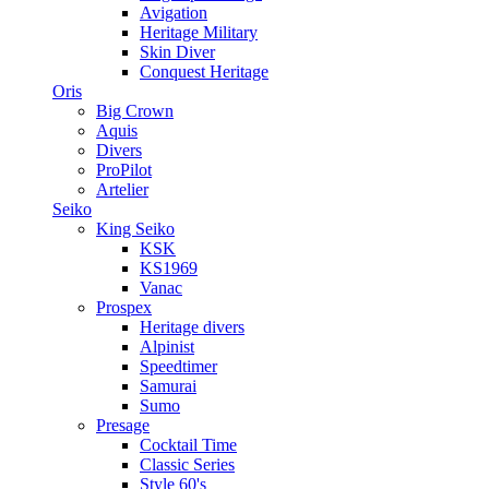
Avigation
Heritage Military
Skin Diver
Conquest Heritage
Oris
Big Crown
Aquis
Divers
ProPilot
Artelier
Seiko
King Seiko
KSK
KS1969
Vanac
Prospex
Heritage divers
Alpinist
Speedtimer
Samurai
Sumo
Presage
Cocktail Time
Classic Series
Style 60's