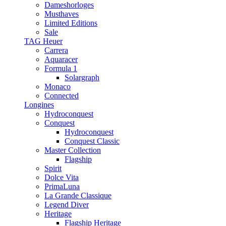
Dameshorloges
Musthaves
Limited Editions
Sale
TAG Heuer
Carrera
Aquaracer
Formula 1
Solargraph
Monaco
Connected
Longines
Hydroconquest
Conquest
Hydroconquest
Conquest Classic
Master Collection
Flagship
Spirit
Dolce Vita
PrimaLuna
La Grande Classique
Legend Diver
Heritage
Flagship Heritage