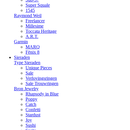
Super Squale
1545
Raymond Weil
Freelancer
Millesime
Toccata Heritage
A.R.T.
Garmin
MARQ
Fēnix 8
Sieraden
Type Sieraden
Unique Pieces
Sale
Verlovingsringen
Sale Trouwringen
Bron Jewelry
Rhapsody in Blue
Poppy
Catch
Confetti
Stardust
Joy
Sushi