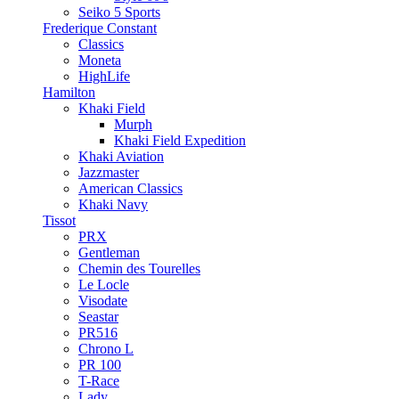
Seiko 5 Sports
Frederique Constant
Classics
Moneta
HighLife
Hamilton
Khaki Field
Murph
Khaki Field Expedition
Khaki Aviation
Jazzmaster
American Classics
Khaki Navy
Tissot
PRX
Gentleman
Chemin des Tourelles
Le Locle
Visodate
Seastar
PR516
Chrono L
PR 100
T-Race
Lady