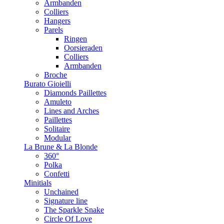
Armbanden
Colliers
Hangers
Parels
Ringen
Oorsieraden
Colliers
Armbanden
Broche
Burato Gioielli
Diamonds Paillettes
Amuleto
Lines and Arches
Paillettes
Solitaire
Modular
La Brune & La Blonde
360°
Polka
Confetti
Minitials
Unchained
Signature line
The Sparkle Snake
Circle Of Love