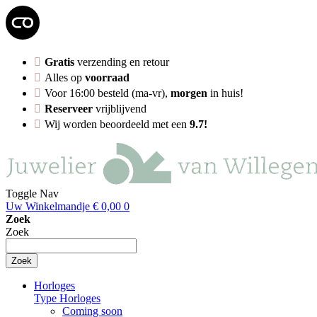
Gratis
verzending en retour
Alles op
voorraad
Voor 16:00 besteld (ma-vr),
morgen
in huis!
Reserveer
vrijblijvend
Wij worden beoordeeld met een
9.7!
Toggle Nav
Uw Winkelmandje
€ 0,00
0
Zoek
Zoek
Zoek
Horloges
Type Horloges
Coming soon