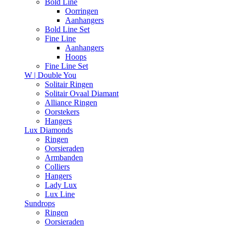
Bold Line
Oorringen
Aanhangers
Bold Line Set
Fine Line
Aanhangers
Hoops
Fine Line Set
W | Double You
Solitair Ringen
Solitair Ovaal Diamant
Alliance Ringen
Oorstekers
Hangers
Lux Diamonds
Ringen
Oorsieraden
Armbanden
Colliers
Hangers
Lady Lux
Lux Line
Sundrops
Ringen
Oorsieraden