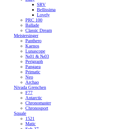
SRV
Bellissima
Lovely
PRC 100
Ballade
Classic Dream
Meistersinger
Panthero
Kaenos
Lunascope
№01 & №03
Perigraph
Pangaea
Primatic
Neo
Archao
Nivada Grenchen
F77
Antarctic
Chronomaster
Chronosport
Squale
1521
Matic
Sub-37