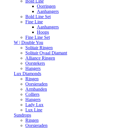
Bold Line
Oorringen
Aanhangers
Bold Line Set
Fine Line
Aanhangers
Hoops
Fine Line Set
W | Double You
Solitair Ringen
Solitair Ovaal Diamant
Alliance Ringen
Oorstekers
Hangers
Lux Diamonds
Ringen
Oorsieraden
Armbanden
Colliers
Hangers
Lady Lux
Lux Line
Sundrops
Ringen
Oorsieraden