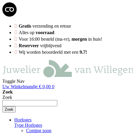
Gratis
verzending en retour
Alles op
voorraad
Voor 16:00 besteld (ma-vr),
morgen
in huis!
Reserveer
vrijblijvend
Wij worden beoordeeld met een
9.7!
Toggle Nav
Uw Winkelmandje
€ 0,00
0
Zoek
Zoek
Zoek
Horloges
Type Horloges
Coming soon