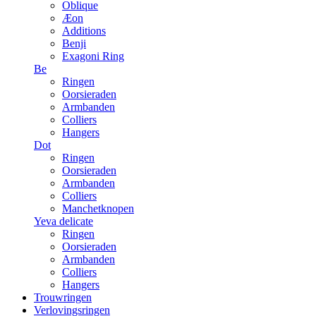
Oblique
Æon
Additions
Benji
Exagoni Ring
Be
Ringen
Oorsieraden
Armbanden
Colliers
Hangers
Dot
Ringen
Oorsieraden
Armbanden
Colliers
Manchetknopen
Yeva delicate
Ringen
Oorsieraden
Armbanden
Colliers
Hangers
Trouwringen
Verlovingsringen