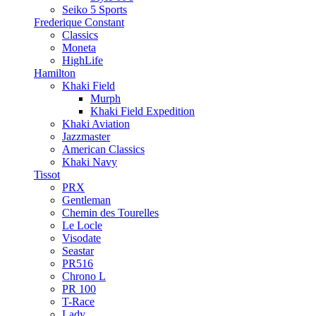
Seiko 5 Sports
Frederique Constant
Classics
Moneta
HighLife
Hamilton
Khaki Field
Murph
Khaki Field Expedition
Khaki Aviation
Jazzmaster
American Classics
Khaki Navy
Tissot
PRX
Gentleman
Chemin des Tourelles
Le Locle
Visodate
Seastar
PR516
Chrono L
PR 100
T-Race
Lady