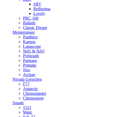
SRV
Bellissima
Lovely
PRC 100
Ballade
Classic Dream
Meistersinger
Panthero
Kaenos
Lunascope
№01 & №03
Perigraph
Pangaea
Primatic
Neo
Archao
Nivada Grenchen
F77
Antarctic
Chronomaster
Chronosport
Squale
1521
Matic
Sub-37