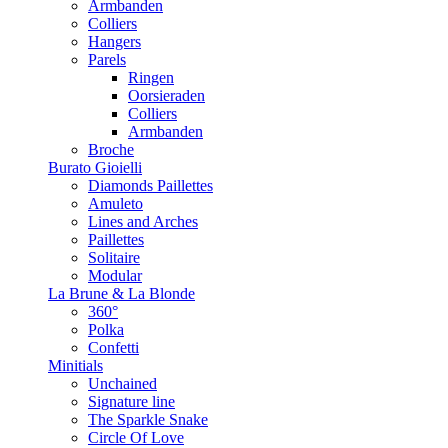
Armbanden
Colliers
Hangers
Parels
Ringen
Oorsieraden
Colliers
Armbanden
Broche
Burato Gioielli
Diamonds Paillettes
Amuleto
Lines and Arches
Paillettes
Solitaire
Modular
La Brune & La Blonde
360°
Polka
Confetti
Minitials
Unchained
Signature line
The Sparkle Snake
Circle Of Love