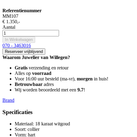
Referentienummer
MM107
€ 1.350
,-
Aantal
In Winkelwagen
070 - 3463016
Reserveer vrijblijvend
Waarom Juwelier van Willegen?
Gratis
verzending en retour
Alles op
voorraad
Voor 16:00 uur besteld (ma-vr),
morgen
in huis!
Betrouwbaar
adres
Wij worden beoordeeld met een
9.7
!
Brand
Specificaties
Materiaal
:
18 karaat witgoud
Soort
:
collier
Vorm
:
hart