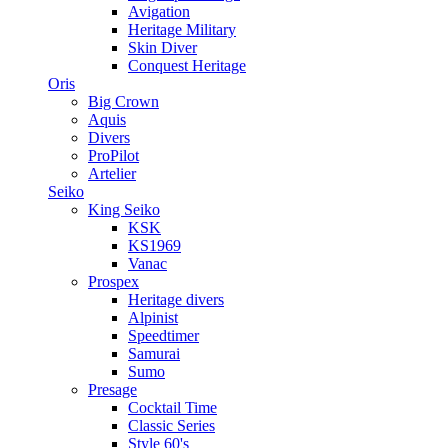
Avigation
Heritage Military
Skin Diver
Conquest Heritage
Oris
Big Crown
Aquis
Divers
ProPilot
Artelier
Seiko
King Seiko
KSK
KS1969
Vanac
Prospex
Heritage divers
Alpinist
Speedtimer
Samurai
Sumo
Presage
Cocktail Time
Classic Series
Style 60's