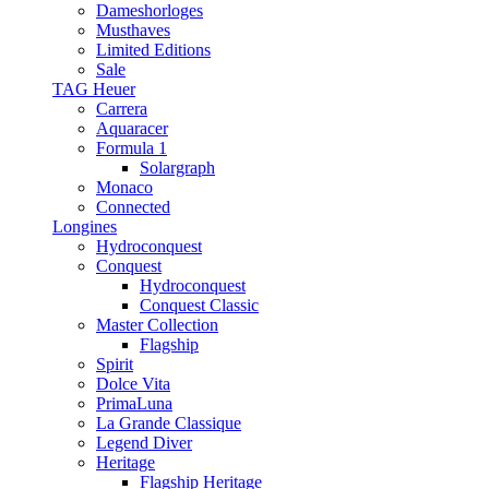
Dameshorloges
Musthaves
Limited Editions
Sale
TAG Heuer
Carrera
Aquaracer
Formula 1
Solargraph
Monaco
Connected
Longines
Hydroconquest
Conquest
Hydroconquest
Conquest Classic
Master Collection
Flagship
Spirit
Dolce Vita
PrimaLuna
La Grande Classique
Legend Diver
Heritage
Flagship Heritage