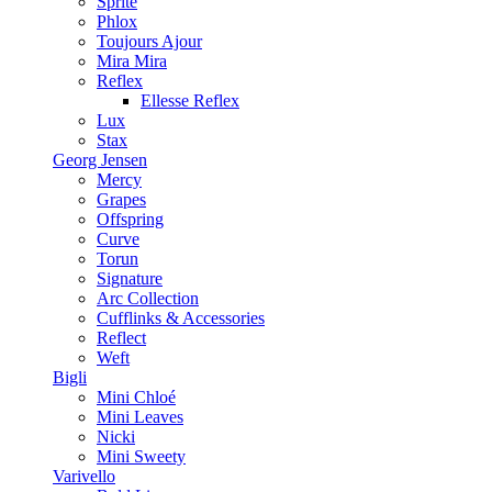
Sprite
Phlox
Toujours Ajour
Mira Mira
Reflex
Ellesse Reflex
Lux
Stax
Georg Jensen
Mercy
Grapes
Offspring
Curve
Torun
Signature
Arc Collection
Cufflinks & Accessories
Reflect
Weft
Bigli
Mini Chloé
Mini Leaves
Nicki
Mini Sweety
Varivello