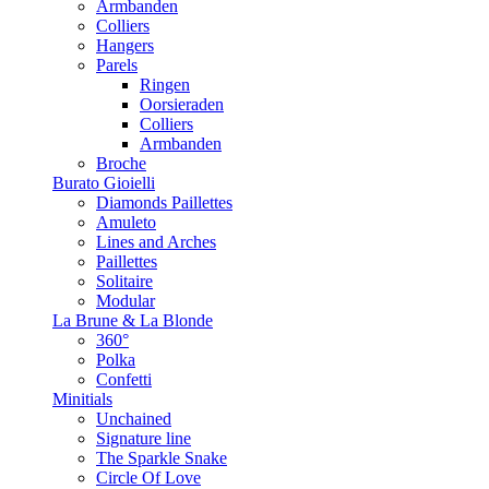
Armbanden
Colliers
Hangers
Parels
Ringen
Oorsieraden
Colliers
Armbanden
Broche
Burato Gioielli
Diamonds Paillettes
Amuleto
Lines and Arches
Paillettes
Solitaire
Modular
La Brune & La Blonde
360°
Polka
Confetti
Minitials
Unchained
Signature line
The Sparkle Snake
Circle Of Love