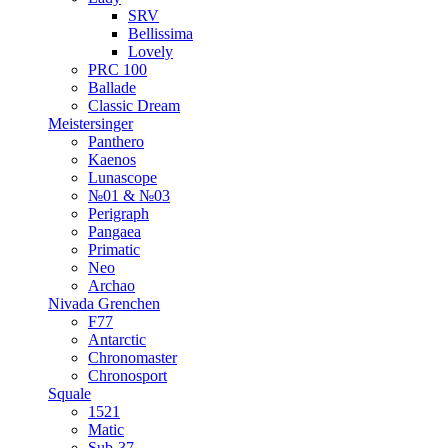
SRV
Bellissima
Lovely
PRC 100
Ballade
Classic Dream
Meistersinger
Panthero
Kaenos
Lunascope
№01 & №03
Perigraph
Pangaea
Primatic
Neo
Archao
Nivada Grenchen
F77
Antarctic
Chronomaster
Chronosport
Squale
1521
Matic
Sub-37