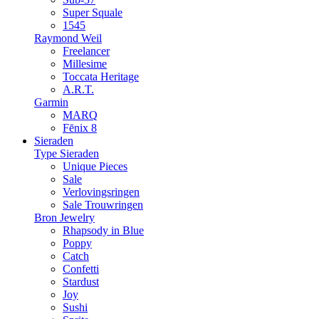
Super Squale
1545
Raymond Weil
Freelancer
Millesime
Toccata Heritage
A.R.T.
Garmin
MARQ
Fēnix 8
Sieraden
Type Sieraden
Unique Pieces
Sale
Verlovingsringen
Sale Trouwringen
Bron Jewelry
Rhapsody in Blue
Poppy
Catch
Confetti
Stardust
Joy
Sushi