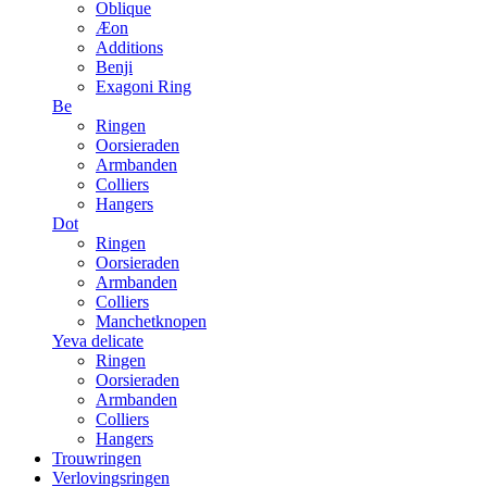
Oblique
Æon
Additions
Benji
Exagoni Ring
Be
Ringen
Oorsieraden
Armbanden
Colliers
Hangers
Dot
Ringen
Oorsieraden
Armbanden
Colliers
Manchetknopen
Yeva delicate
Ringen
Oorsieraden
Armbanden
Colliers
Hangers
Trouwringen
Verlovingsringen