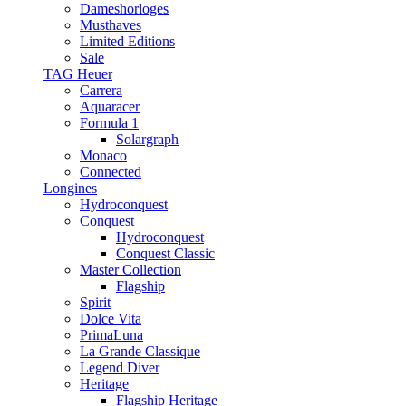
Dameshorloges
Musthaves
Limited Editions
Sale
TAG Heuer
Carrera
Aquaracer
Formula 1
Solargraph
Monaco
Connected
Longines
Hydroconquest
Conquest
Hydroconquest
Conquest Classic
Master Collection
Flagship
Spirit
Dolce Vita
PrimaLuna
La Grande Classique
Legend Diver
Heritage
Flagship Heritage