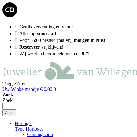
Gratis
verzending en retour
Alles op
voorraad
Voor 16:00 besteld (ma-vr),
morgen
in huis!
Reserveer
vrijblijvend
Wij worden beoordeeld met een
9.7!
Toggle Nav
Uw Winkelmandje
€ 0,00
0
Zoek
Zoek
Zoek
Horloges
Type Horloges
Coming soon