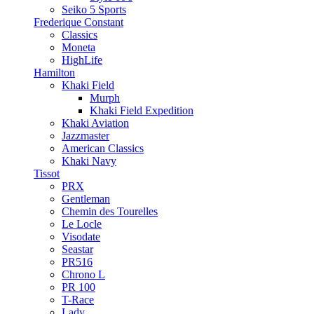
Seiko 5 Sports
Frederique Constant
Classics
Moneta
HighLife
Hamilton
Khaki Field
Murph
Khaki Field Expedition
Khaki Aviation
Jazzmaster
American Classics
Khaki Navy
Tissot
PRX
Gentleman
Chemin des Tourelles
Le Locle
Visodate
Seastar
PR516
Chrono L
PR 100
T-Race
Lady