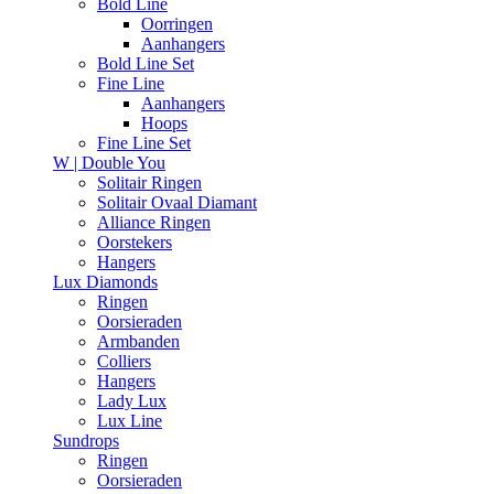
Bold Line
Oorringen
Aanhangers
Bold Line Set
Fine Line
Aanhangers
Hoops
Fine Line Set
W | Double You
Solitair Ringen
Solitair Ovaal Diamant
Alliance Ringen
Oorstekers
Hangers
Lux Diamonds
Ringen
Oorsieraden
Armbanden
Colliers
Hangers
Lady Lux
Lux Line
Sundrops
Ringen
Oorsieraden