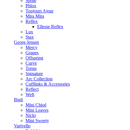
Sprite
Phlox
Toujours Ajour
Mira Mira
Reflex
Ellesse Reflex
Lux
Stax
Georg Jensen
Mercy
Grapes
Offspring
Curve
Torun
Signature
Arc Collection
Cufflinks & Accessories
Reflect
Weft
Bigli
Mini Chloé
Mini Leaves
Nicki
Mini Sweety
Varivello