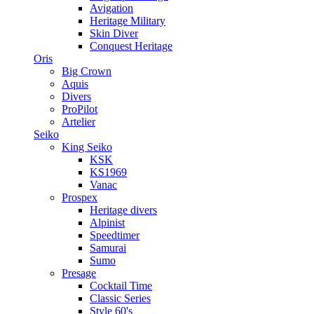
Avigation
Heritage Military
Skin Diver
Conquest Heritage
Oris
Big Crown
Aquis
Divers
ProPilot
Artelier
Seiko
King Seiko
KSK
KS1969
Vanac
Prospex
Heritage divers
Alpinist
Speedtimer
Samurai
Sumo
Presage
Cocktail Time
Classic Series
Style 60's