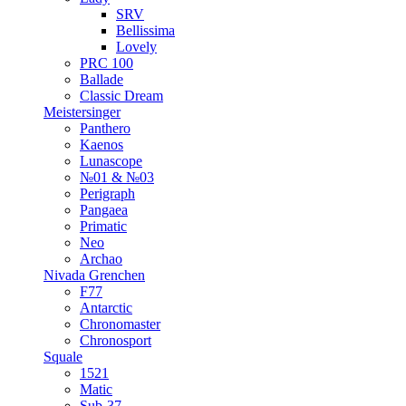
SRV
Bellissima
Lovely
PRC 100
Ballade
Classic Dream
Meistersinger
Panthero
Kaenos
Lunascope
№01 & №03
Perigraph
Pangaea
Primatic
Neo
Archao
Nivada Grenchen
F77
Antarctic
Chronomaster
Chronosport
Squale
1521
Matic
Sub-37