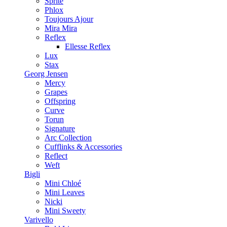
Sprite
Phlox
Toujours Ajour
Mira Mira
Reflex
Ellesse Reflex
Lux
Stax
Georg Jensen
Mercy
Grapes
Offspring
Curve
Torun
Signature
Arc Collection
Cufflinks & Accessories
Reflect
Weft
Bigli
Mini Chloé
Mini Leaves
Nicki
Mini Sweety
Varivello