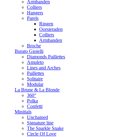
Armbanden
Colliers
Hangers
Parels
Ringen
Oorsieraden
Colliers
Armbanden
Broche
Burato Gioielli
Diamonds Paillettes
Amuleto
Lines and Arches
Paillettes
Solitaire
Modular
La Brune & La Blonde
360°
Polka
Confetti
Minitials
Unchained
Signature line
The Sparkle Snake
Circle Of Love