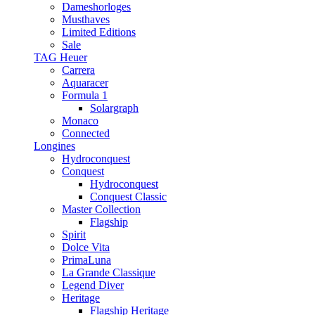
Dameshorloges
Musthaves
Limited Editions
Sale
TAG Heuer
Carrera
Aquaracer
Formula 1
Solargraph
Monaco
Connected
Longines
Hydroconquest
Conquest
Hydroconquest
Conquest Classic
Master Collection
Flagship
Spirit
Dolce Vita
PrimaLuna
La Grande Classique
Legend Diver
Heritage
Flagship Heritage