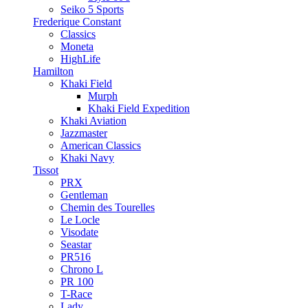
Seiko 5 Sports
Frederique Constant
Classics
Moneta
HighLife
Hamilton
Khaki Field
Murph
Khaki Field Expedition
Khaki Aviation
Jazzmaster
American Classics
Khaki Navy
Tissot
PRX
Gentleman
Chemin des Tourelles
Le Locle
Visodate
Seastar
PR516
Chrono L
PR 100
T-Race
Lady