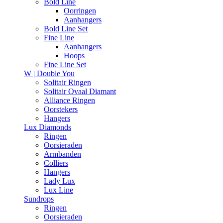
Bold Line
Oorringen
Aanhangers
Bold Line Set
Fine Line
Aanhangers
Hoops
Fine Line Set
W | Double You
Solitair Ringen
Solitair Ovaal Diamant
Alliance Ringen
Oorstekers
Hangers
Lux Diamonds
Ringen
Oorsieraden
Armbanden
Colliers
Hangers
Lady Lux
Lux Line
Sundrops
Ringen
Oorsieraden