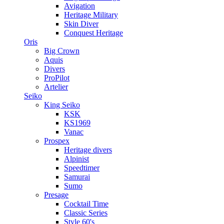
Avigation
Heritage Military
Skin Diver
Conquest Heritage
Oris
Big Crown
Aquis
Divers
ProPilot
Artelier
Seiko
King Seiko
KSK
KS1969
Vanac
Prospex
Heritage divers
Alpinist
Speedtimer
Samurai
Sumo
Presage
Cocktail Time
Classic Series
Style 60's