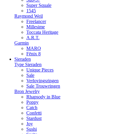
Super Squale
1545
Raymond Weil
Freelancer
Millesime
Toccata Heritage
A.R.T.
Garmin
MARQ
Fēnix 8
Sieraden
Type Sieraden
Unique Pieces
Sale
Verlovingsringen
Sale Trouwringen
Bron Jewelry
Rhapsody in Blue
Poppy
Catch
Confetti
Stardust
Joy
Sushi