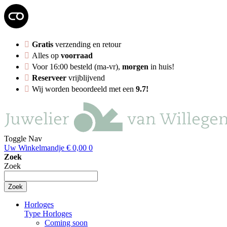
Gratis
verzending en retour
Alles op
voorraad
Voor 16:00 besteld (ma-vr),
morgen
in huis!
Reserveer
vrijblijvend
Wij worden beoordeeld met een
9.7!
Toggle Nav
Uw Winkelmandje
€ 0,00
0
Zoek
Zoek
Zoek
Horloges
Type Horloges
Coming soon