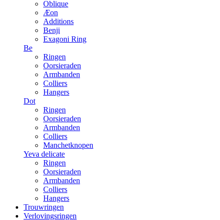
Oblique
Æon
Additions
Benji
Exagoni Ring
Be
Ringen
Oorsieraden
Armbanden
Colliers
Hangers
Dot
Ringen
Oorsieraden
Armbanden
Colliers
Manchetknopen
Yeva delicate
Ringen
Oorsieraden
Armbanden
Colliers
Hangers
Trouwringen
Verlovingsringen