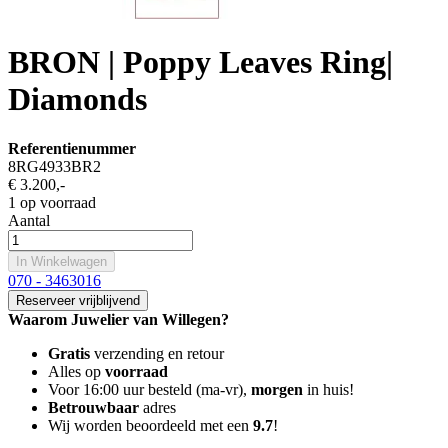
BRON | Poppy Leaves Ring|
Diamonds
Referentienummer
8RG4933BR2
€ 3.200
,-
1 op voorraad
Aantal
In Winkelwagen
070 - 3463016
Reserveer vrijblijvend
Waarom Juwelier van Willegen?
Gratis
verzending en retour
Alles op
voorraad
Voor 16:00 uur besteld (ma-vr),
morgen
in huis!
Betrouwbaar
adres
Wij worden beoordeeld met een
9.7
!