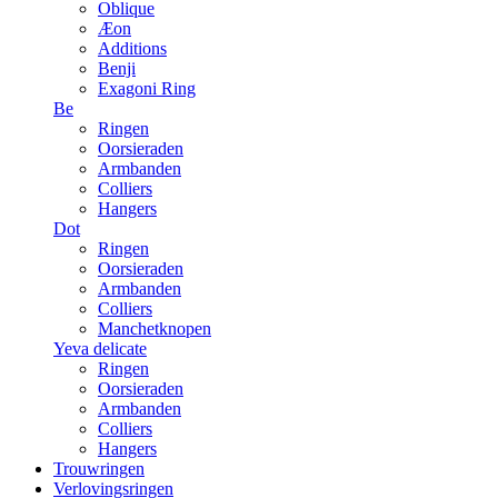
Oblique
Æon
Additions
Benji
Exagoni Ring
Be
Ringen
Oorsieraden
Armbanden
Colliers
Hangers
Dot
Ringen
Oorsieraden
Armbanden
Colliers
Manchetknopen
Yeva delicate
Ringen
Oorsieraden
Armbanden
Colliers
Hangers
Trouwringen
Verlovingsringen