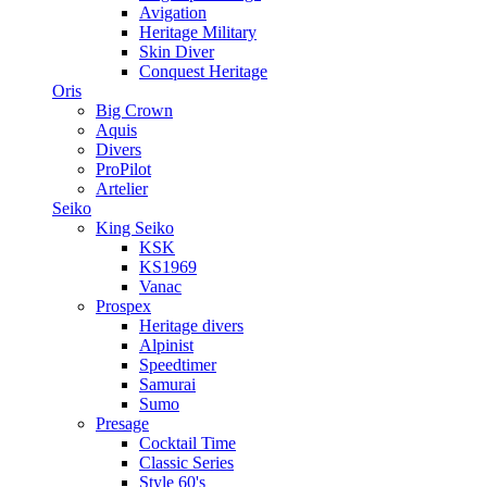
Avigation
Heritage Military
Skin Diver
Conquest Heritage
Oris
Big Crown
Aquis
Divers
ProPilot
Artelier
Seiko
King Seiko
KSK
KS1969
Vanac
Prospex
Heritage divers
Alpinist
Speedtimer
Samurai
Sumo
Presage
Cocktail Time
Classic Series
Style 60's