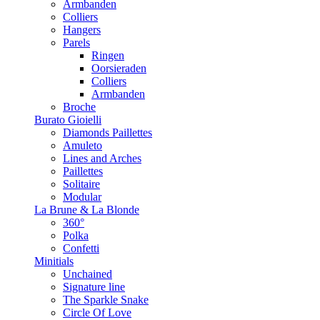
Armbanden
Colliers
Hangers
Parels
Ringen
Oorsieraden
Colliers
Armbanden
Broche
Burato Gioielli
Diamonds Paillettes
Amuleto
Lines and Arches
Paillettes
Solitaire
Modular
La Brune & La Blonde
360°
Polka
Confetti
Minitials
Unchained
Signature line
The Sparkle Snake
Circle Of Love