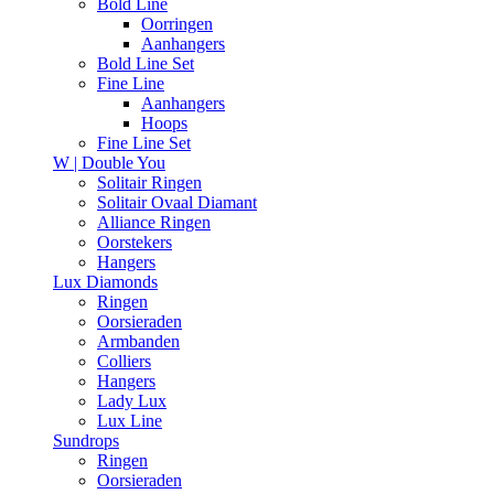
Bold Line
Oorringen
Aanhangers
Bold Line Set
Fine Line
Aanhangers
Hoops
Fine Line Set
W | Double You
Solitair Ringen
Solitair Ovaal Diamant
Alliance Ringen
Oorstekers
Hangers
Lux Diamonds
Ringen
Oorsieraden
Armbanden
Colliers
Hangers
Lady Lux
Lux Line
Sundrops
Ringen
Oorsieraden