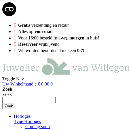
Gratis
verzending en retour
Alles op
voorraad
Voor 16:00 besteld (ma-vr),
morgen
in huis!
Reserveer
vrijblijvend
Wij worden beoordeeld met een
9.7!
Toggle Nav
Uw Winkelmandje
€ 0,00
0
Zoek
Zoek
Zoek
Horloges
Type Horloges
Coming soon