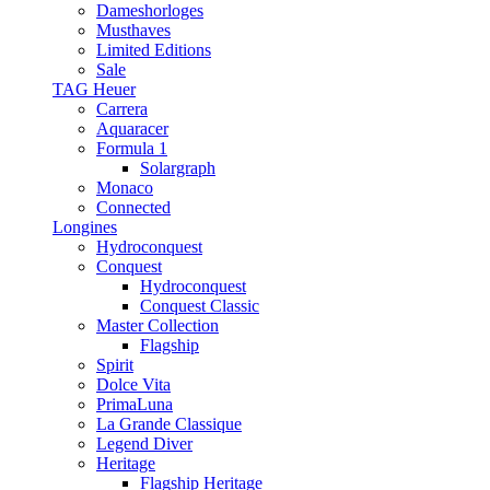
Dameshorloges
Musthaves
Limited Editions
Sale
TAG Heuer
Carrera
Aquaracer
Formula 1
Solargraph
Monaco
Connected
Longines
Hydroconquest
Conquest
Hydroconquest
Conquest Classic
Master Collection
Flagship
Spirit
Dolce Vita
PrimaLuna
La Grande Classique
Legend Diver
Heritage
Flagship Heritage