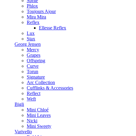
Sprite
Phlox
Toujours Ajour
Mira Mira
Reflex
Ellesse Reflex
Lux
Stax
Georg Jensen
Mercy
Grapes
Offspring
Curve
Torun
Signature
Arc Collection
Cufflinks & Accessories
Reflect
Weft
Bigli
Mini Chloé
Mini Leaves
Nicki
Mini Sweety
Varivello