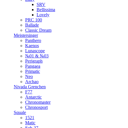
SRV
Bellissima
Lovely
PRC 100
Ballade
Classic Dream
Meistersinger
Panthero
Kaenos
Lunascope
№01 & №03
Perigraph
Pangaea
Primatic
Neo
Archao
Nivada Grenchen
F77
Antarctic
Chronomaster
Chronosport
Squale
1521
Matic
Sub-37