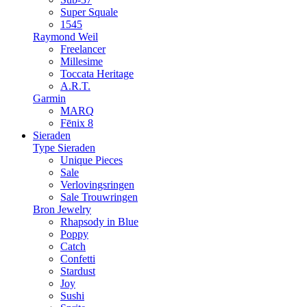
Super Squale
1545
Raymond Weil
Freelancer
Millesime
Toccata Heritage
A.R.T.
Garmin
MARQ
Fēnix 8
Sieraden
Type Sieraden
Unique Pieces
Sale
Verlovingsringen
Sale Trouwringen
Bron Jewelry
Rhapsody in Blue
Poppy
Catch
Confetti
Stardust
Joy
Sushi