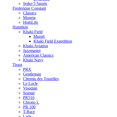
Seiko 5 Sports
Frederique Constant
Classics
Moneta
HighLife
Hamilton
Khaki Field
Murph
Khaki Field Expedition
Khaki Aviation
Jazzmaster
American Classics
Khaki Navy
Tissot
PRX
Gentleman
Chemin des Tourelles
Le Locle
Visodate
Seastar
PR516
Chrono L
PR 100
T-Race
Lady