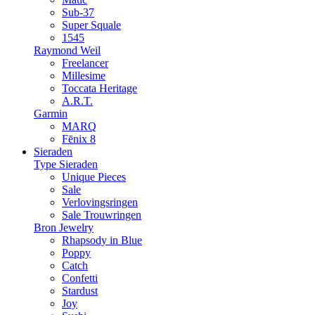
Sub-37
Super Squale
1545
Raymond Weil
Freelancer
Millesime
Toccata Heritage
A.R.T.
Garmin
MARQ
Fēnix 8
Sieraden
Type Sieraden
Unique Pieces
Sale
Verlovingsringen
Sale Trouwringen
Bron Jewelry
Rhapsody in Blue
Poppy
Catch
Confetti
Stardust
Joy