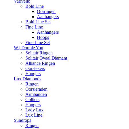
Varivello
Bold Line
Oorringen
Aanhangers
Bold Line Set
Fine Line
Aanhangers
Hoops
Fine Line Set
W | Double You
Solitair Ringen
Solitair Ovaal Diamant
Alliance Ringen
Oorstekers
Hangers
Lux Diamonds
Ringen
Oorsieraden
Armbanden
Colliers
Hangers
Lady Lux
Lux Line
Sundrops
Ringen