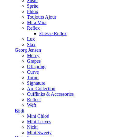
Sushi
Sprite
Phlox
Toujours Ajour
Mira Mira
Reflex
Ellesse Reflex
Lux
Stax
Georg Jensen
Mercy
Grapes
Offspring
Curve
Torun
Signature
Arc Collection
Cufflinks & Accessories
Reflect
Weft
Bigli
Mini Chloé
Mini Leaves
Nicki
Mini Sweety