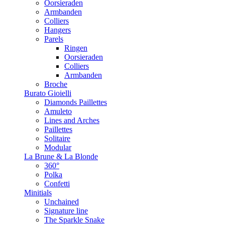
Oorsieraden
Armbanden
Colliers
Hangers
Parels
Ringen
Oorsieraden
Colliers
Armbanden
Broche
Burato Gioielli
Diamonds Paillettes
Amuleto
Lines and Arches
Paillettes
Solitaire
Modular
La Brune & La Blonde
360°
Polka
Confetti
Minitials
Unchained
Signature line
The Sparkle Snake