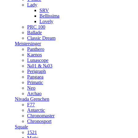
Lady
SRV
Bellissima
Lovely
PRC 100
Ballade
Classic Dream
Meistersinger
Panthero
Kaenos
Lunascope
№01 & №03
Perigraph
Pangaea
Primatic
Neo
Archao
Nivada Grenchen
F77
Antarctic
Chronomaster
Chronosport
Squale
1521
Matic