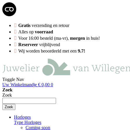
Gratis
verzending en retour
Alles op
voorraad
Voor 16:00 besteld (ma-vr),
morgen
in huis!
Reserveer
vrijblijvend
Wij worden beoordeeld met een
9.7!
Toggle Nav
Uw Winkelmandje
€ 0,00
0
Zoek
Zoek
Zoek
Horloges
Type Horloges
Coming soon