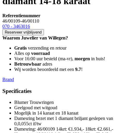
diamant 14-18 karaat
Referentienummer
46/00109-46/00110
070 - 3463016
Reserveer vrijblijvend
Waarom Juwelier van Willegen?
Gratis
verzending en retour
Alles op
voorraad
Voor 16:00 uur besteld (ma-vr),
morgen
in huis!
Betrouwbaar
adres
Wij worden beoordeeld met een
9.7
!
Brand
Specificaties
Blumer Trouwringen
Geelgoud met witgoud
Mogelijk in 14 karaat en 18 karaat
Damesring bezet met 1 diamant briljant geslepen van
0,0,055ct if/tw
Damesring
:
46/00109 14krt: €1.934,- 18krt: €2.661,-