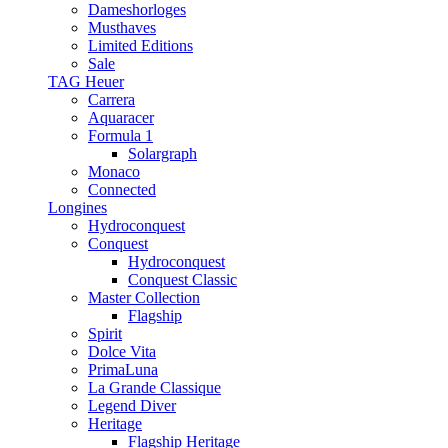
Dameshorloges
Musthaves
Limited Editions
Sale
TAG Heuer
Carrera
Aquaracer
Formula 1
Solargraph
Monaco
Connected
Longines
Hydroconquest
Conquest
Hydroconquest
Conquest Classic
Master Collection
Flagship
Spirit
Dolce Vita
PrimaLuna
La Grande Classique
Legend Diver
Heritage
Flagship Heritage