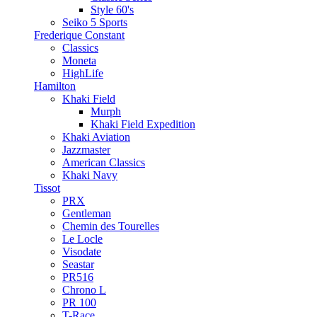
Style 60's
Seiko 5 Sports
Frederique Constant
Classics
Moneta
HighLife
Hamilton
Khaki Field
Murph
Khaki Field Expedition
Khaki Aviation
Jazzmaster
American Classics
Khaki Navy
Tissot
PRX
Gentleman
Chemin des Tourelles
Le Locle
Visodate
Seastar
PR516
Chrono L
PR 100
T-Race