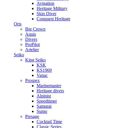
Avigation
Heritage Military
Skin Diver
Conquest Heritage
Oris
Big Crown
Aquis
Divers
ProPilot
Artelier
Seiko
King Seiko
KSK
KS1969
Vanac
Prospex
Marinemaster
Heritage divers
Alpinist
Speedtimer
Samurai
Sumo
Presage
Cocktail Time
Classic Series